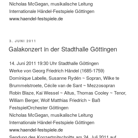
Nicholas McGegan, musikalische Leitung
Internationale Händel-Festspiele Göttingen
www.haendel-festspiele.de
VERÖFFENTLICHT
3. JUNI 2011
AM
Galakonzert in der Stadthalle Göttingen
14. Juni 2011 19:30 Uhr Stadthalle Göttingen
Werke von Georg Friedrich Händel (1685-1759)
Dominique Labelle, Susanne Rydén ~ Sopran, Wilke te
Brummelstroete, Cécile van de Sant ~ Mezzosopran
Robin Blaze, Kai Wessel ~ Altus, Thomas Cooley ~ Tenor,
William Berger, Wolf Matthias Friedrich ~ Baß
FestspielOrchester Göttingen
Nicholas McGegan, musikalische Leitung
Internationale Händel-Festspiele Göttingen
www.haendel-festspiele.de
Sendung des Konzertmitschnitts am 24. Juli 2011 auf