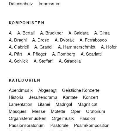
Datenschutz
Impressum
KOMPONISTEN
A
A. Bertali
A. Bruckner
A. Caldara
A. Cima
A. Draghi
A. Drese
A. Dvorák
A. Ferrabosco
A. Gabrieli
A. Grandi
A. Hammerschmidt
A. Hofer
A. Pärt
A. Pfleger
A. Romberg
A. Scarlatti
A. Schlick
A. Steffani
A. Stradella
KATEGORIEN
Abendmusik
Abgesagt
Geistliche Konzerte
Historia
Jesuitendrama
Kantate
Konzert
Lamentation
Litanei
Madrigal
Magnificat
Masques
Messe
Motette
Oper
Oratorium
Organistenmusiken
Orgelmusik
Passion
Passionsoratorium
Pastorale
Psalmkomposition