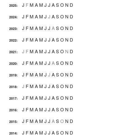
J
F
M
A
M
J
J
A
S
O
N
D
2025
:
J
F
M
A
M
J
J
A
S
O
N
D
2024
:
J
F
M
A
M
J
J
A
S
O
N
D
2023
:
J
F
M
A
M
J
J
A
S
O
N
D
2022
:
J
F
M
A
M
J
J
A
S
O
N
D
2021
:
J
F
M
A
M
J
J
A
S
O
N
D
2020
:
J
F
M
A
M
J
J
A
S
O
N
D
2019
:
J
F
M
A
M
J
J
A
S
O
N
D
2018
:
J
F
M
A
M
J
J
A
S
O
N
D
2017
:
J
F
M
A
M
J
J
A
S
O
N
D
2016
:
J
F
M
A
M
J
J
A
S
O
N
D
2015
:
J
F
M
A
M
J
J
A
S
O
N
D
2014
: