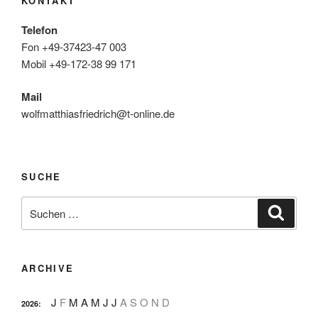
KONTAKT
Telefon
Fon +49-37423-47 003
Mobil +49-172-38 99 171
Mail
wolfmatthiasfriedrich@t-online.de
SUCHE
Suche
Suche
nach:
ARCHIVE
J
F
M
A
M
J
J
A
S
O
N
D
2026
: