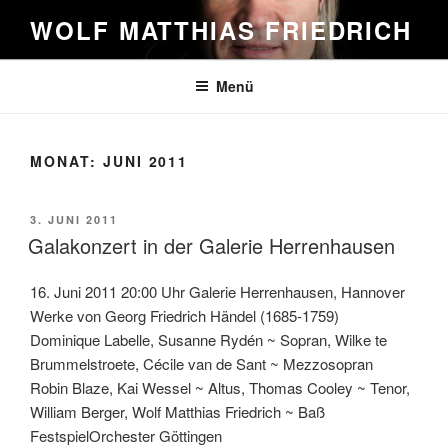
Zum
WOLF MATTHIAS FRIEDRICH
Inhalt
springen
Menü
MONAT:
JUNI 2011
VERÖFFENTLICHT
3. JUNI 2011
AM
Galakonzert in der Galerie Herrenhausen
16. Juni 2011 20:00 Uhr Galerie Herrenhausen, Hannover
Werke von Georg Friedrich Händel (1685-1759)
Dominique Labelle, Susanne Rydén ~ Sopran, Wilke te
Brummelstroete, Cécile van de Sant ~ Mezzosopran
Robin Blaze, Kai Wessel ~ Altus, Thomas Cooley ~ Tenor,
William Berger, Wolf Matthias Friedrich ~ Baß
FestspielOrchester Göttingen