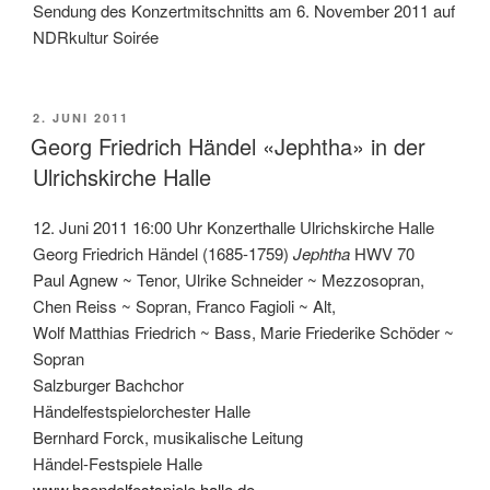
Sendung des Konzertmitschnitts am 6. November 2011 auf
NDRkultur Soirée
VERÖFFENTLICHT
2. JUNI 2011
AM
Georg Friedrich Händel «Jephtha» in der
Ulrichskirche Halle
12. Juni 2011 16:00 Uhr Konzerthalle Ulrichskirche Halle
Georg Friedrich Händel (1685-1759)
Jephtha
HWV 70
Paul Agnew ~ Tenor, Ulrike Schneider ~ Mezzosopran,
Chen Reiss ~ Sopran, Franco Fagioli ~ Alt,
Wolf Matthias Friedrich ~ Bass, Marie Friederike Schöder ~
Sopran
Salzburger Bachchor
Händelfestspielorchester Halle
Bernhard Forck, musikalische Leitung
Händel-Festspiele Halle
www.haendelfestspiele.halle.de