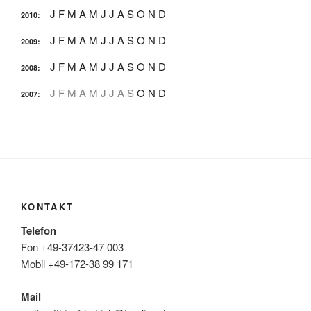
J
F
M
A
M
J
J
A
S
O
N
D
2010
:
J
F
M
A
M
J
J
A
S
O
N
D
2009
:
J
F
M
A
M
J
J
A
S
O
N
D
2008
:
J
F
M
A
M
J
J
A
S
O
N
D
2007
:
KONTAKT
Telefon
Fon +49-37423-47 003
Mobil +49-172-38 99 171
Mail