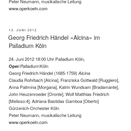
Peter Neumann, musikalische Leitung
www.operkoeln.com
VERÖFFENTLICHT
13. JUNI 2012
AM
Georg Friedrich Händel «Alcina» im
Palladium Köln
24. Juni 2012 18:00 Uhr Palladium Köln,
Oper
/
Palladium
\Köln
Georg Friedrich Händel (1685-1759)
Alcina
Claudia Rohrbach [Alcina], Franziska Gottwald [Ruggiero],
Anna Palimina [Morgana], Katrin Wundsam [Bradamante],
John Heuzenroeder [Oronte], Wolf Matthias Friedrich
[Melisso:4], Adriana Bastidas Gamboa [Oberto]
Gürzenich-Orchester Köln
Peter Neumann, musikalische Leitung
www.operkoeln.com