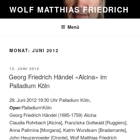
Zum
WOLF MATTHIAS FRIEDRICH
Inhalt
springen
Menü
MONAT:
JUNI 2012
VERÖFFENTLICHT
13. JUNI 2012
AM
Georg Friedrich Händel «Alcina» im
Palladium Köln
29. Juni 2012 19:30 Uhr Palladium Köln,
Oper
/
Palladium
\Köln
Georg Friedrich Händel (1685-1759)
Alcina
Claudia Rohrbach [Alcina], Franziska Gottwald [Ruggiero],
Anna Palimina [Morgana], Katrin Wundsam [Bradamante],
John Heuzenroeder [Oronte], Wolf Matthias Friedrich