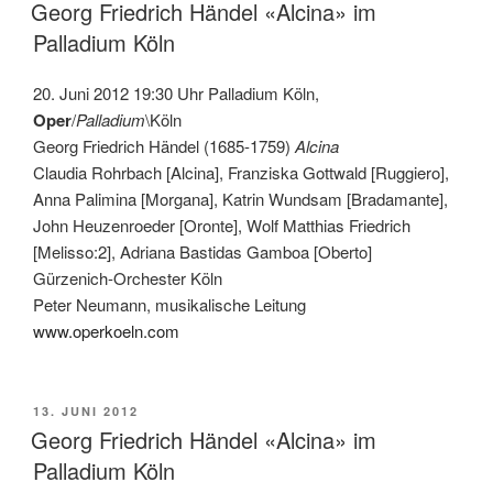
AM
Georg Friedrich Händel «Alcina» im
Palladium Köln
20. Juni 2012 19:30 Uhr Palladium Köln,
Oper
/
Palladium
\Köln
Georg Friedrich Händel (1685-1759)
Alcina
Claudia Rohrbach [Alcina], Franziska Gottwald [Ruggiero],
Anna Palimina [Morgana], Katrin Wundsam [Bradamante],
John Heuzenroeder [Oronte], Wolf Matthias Friedrich
[Melisso:2], Adriana Bastidas Gamboa [Oberto]
Gürzenich-Orchester Köln
Peter Neumann, musikalische Leitung
www.operkoeln.com
VERÖFFENTLICHT
13. JUNI 2012
AM
Georg Friedrich Händel «Alcina» im
Palladium Köln