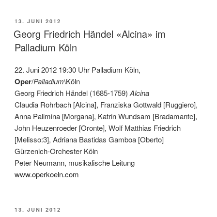
VERÖFFENTLICHT
13. JUNI 2012
AM
Georg Friedrich Händel «Alcina» im
Palladium Köln
22. Juni 2012 19:30 Uhr Palladium Köln,
Oper
/
Palladium
\Köln
Georg Friedrich Händel (1685-1759)
Alcina
Claudia Rohrbach [Alcina], Franziska Gottwald [Ruggiero],
Anna Palimina [Morgana], Katrin Wundsam [Bradamante],
John Heuzenroeder [Oronte], Wolf Matthias Friedrich
[Melisso:3], Adriana Bastidas Gamboa [Oberto]
Gürzenich-Orchester Köln
Peter Neumann, musikalische Leitung
www.operkoeln.com
VERÖFFENTLICHT
13. JUNI 2012