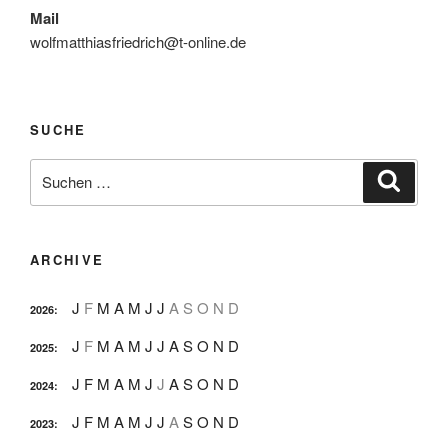
Mail
wolfmatthiasfriedrich@t-online.de
SUCHE
Suche
Suche
nach:
ARCHIVE
J
F
M
A
M
J
J
A
S
O
N
D
2026
:
J
F
M
A
M
J
J
A
S
O
N
D
2025
:
J
F
M
A
M
J
J
A
S
O
N
D
2024
:
J
F
M
A
M
J
J
A
S
O
N
D
2023
: