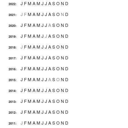
J
F
M
A
M
J
J
A
S
O
N
D
2022
:
J
F
M
A
M
J
J
A
S
O
N
D
2021
:
J
F
M
A
M
J
J
A
S
O
N
D
2020
:
J
F
M
A
M
J
J
A
S
O
N
D
2019
:
J
F
M
A
M
J
J
A
S
O
N
D
2018
:
J
F
M
A
M
J
J
A
S
O
N
D
2017
:
J
F
M
A
M
J
J
A
S
O
N
D
2016
:
J
F
M
A
M
J
J
A
S
O
N
D
2015
:
J
F
M
A
M
J
J
A
S
O
N
D
2014
:
J
F
M
A
M
J
J
A
S
O
N
D
2013
:
J
F
M
A
M
J
J
A
S
O
N
D
2012
:
J
F
M
A
M
J
J
A
S
O
N
D
2011
: