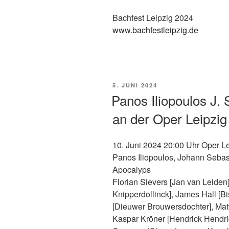
Bachfest Leipzig 2024
www.bachfestleipzig.de
VERÖFFENTLICHT
5. JUNI 2024
AM
Panos Iliopoulos J.
an der Oper Leipzig
10. Juni 2024 20:00 Uhr Oper L
Panos Iliopoulos, Johann Sebas
Apocalyps
Florian Sievers [Jan van Leiden]
Knipperdollinck], James Hall [B
[Dieuwer Brouwersdochter], Mat
Kaspar Kröner [Hendrick Hendri