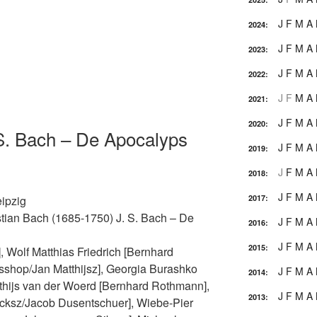
J
F
M
A
2024
:
J
F
M
A
2023
:
J
F
M
A
2022
:
J
F
M
A
2021
:
J
F
M
A
2020
:
 S. Bach – De Apocalyps
J
F
M
A
2019
:
J
F
M
A
2018
:
J
F
M
A
2017
:
eipzig
tian Bach (1685-1750) J. S. Bach – De
J
F
M
A
2016
:
J
F
M
A
2015
:
, Wolf Matthias Friedrich [Bernhard
isshop/Jan Matthijsz], Georgia Burashko
J
F
M
A
2014
:
thijs van der Woerd [Bernhard Rothmann],
J
F
M
A
2013
:
cksz/Jacob Dusentschuer], Wiebe-Pier