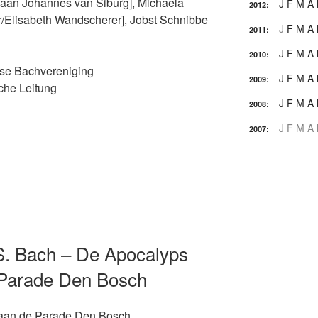
aan Johannes van Siburg], Michaela
J
F
M
A
2012
:
er/Elisabeth Wandscherer], Jobst Schnibbe
J
F
M
A
2011
:
J
F
M
A
2010
:
dse Bachvereniging
J
F
M
A
2009
:
che Leitung
J
F
M
A
2008
:
J
F
M
A
2007
:
 S. Bach – De Apocalyps
 Parade Den Bosch
r aan de Parade Den Bosch