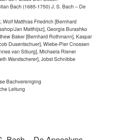
tian Bach (1685-1750) J. S. Bach – De
, Wolf Matthias Friedrich [Bernhard
isshop/Jan Matthijsz], Georgia Burashko
tthew Baker [Bernhard Rothmann], Kaspar
acob Dusentschuer], Wiebe-Pier Cnossen
nes van Siburg], Michaela Riener
abeth Wandscherer], Jobst Schnibbe
dse Bachvereniging
che Leitung
 S. Bach – De Apocalyps