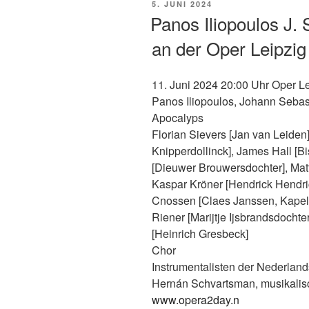
VERÖFFENTLICHT
5. JUNI 2024
AM
Panos Iliopoulos J.
an der Oper Leipzig
11. Juni 2024 20:00 Uhr Oper L
Panos Iliopoulos, Johann Sebas
Apocalyps
Florian Sievers [Jan van Leiden]
Knipperdollinck], James Hall [B
[Dieuwer Brouwersdochter], Mat
Kaspar Kröner [Hendrick Hendri
Cnossen [Claes Janssen, Kapel
Riener [Marijtje Ijsbrandsdocht
[Heinrich Gresbeck]
Chor
Instrumentalisten der Nederlan
Hernán Schvartsman, musikalis
www.opera2day.n