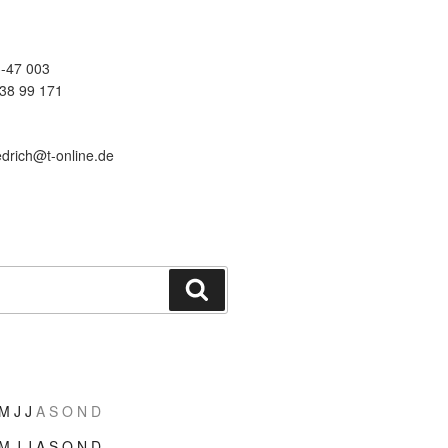
-47 003
38 99 171
edrich@t-online.de
Suchen
M
J
J
A
S
O
N
D
M
J
J
A
S
O
N
D