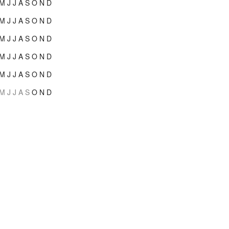
M
J
J
A
S
O
N
D
M
J
J
A
S
O
N
D
M
J
J
A
S
O
N
D
M
J
J
A
S
O
N
D
M
J
J
A
S
O
N
D
M
J
J
A
S
O
N
D