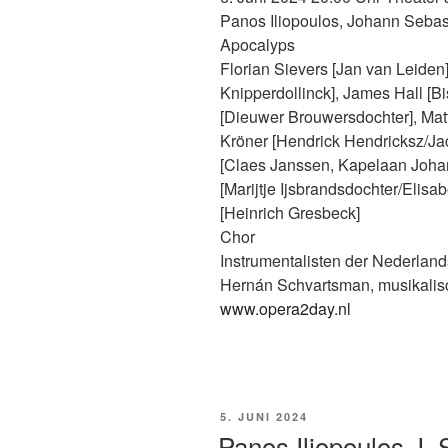
Panos Iliopoulos, Johann Sebas
Apocalyps
Florian Sievers [Jan van Leiden]
Knipperdollinck], James Hall [B
[Dieuwer Brouwersdochter], Ma
Kröner [Hendrick Hendricksz/J
[Claes Janssen, Kapelaan Johan
[Marijtje Ijsbrandsdochter/Elis
[Heinrich Gresbeck]
Chor
Instrumentalisten der Nederlan
Hernán Schvartsman, musikalis
www.opera2day.nl
VERÖFFENTLICHT
5. JUNI 2024
AM
Panos Iliopoulos J.