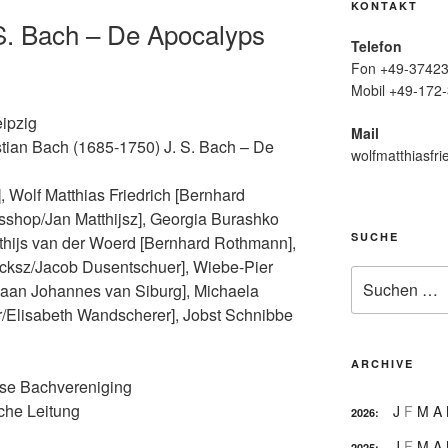
KONTAKT
 S. Bach – De Apocalyps
Telefon
Fon +49-37423
Mobil +49-172-
eipzig
Mail
tian Bach (1685-1750) J. S. Bach – De
wolfmatthiasfri
, Wolf Matthias Friedrich [Bernhard
isshop/Jan Matthijsz], Georgia Burashko
SUCHE
thijs van der Woerd [Bernhard Rothmann],
cksz/Jacob Dusentschuer], Wiebe-Pier
Suche
aan Johannes van Siburg], Michaela
nach:
er/Elisabeth Wandscherer], Jobst Schnibbe
ARCHIVE
dse Bachvereniging
che Leitung
J
F
M
A
2026
:
J
F
M
A
2025
: