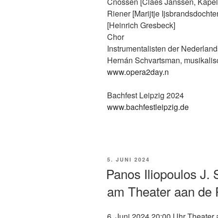
Cnossen [Claes Janssen, Kapel
Riener [Marijtje Ijsbrandsdocht
[Heinrich Gresbeck]
Chor
Instrumentalisten der Nederlan
Hernán Schvartsman, musikalis
www.opera2day.n
Bachfest Leipzig 2024
www.bachfestleipzig.de
VERÖFFENTLICHT
5. JUNI 2024
AM
Panos Iliopoulos J.
am Theater aan de
6. Juni 2024 20:00 Uhr Theate