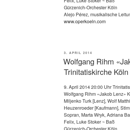
Felix, Luke Stoker ~ Baß
Gürzenich-Orchester Köln
Alejo Pérez, musikalische Leitu
www.operkoeln.com
VERÖFFENTLICHT
3. APRIL 2014
AM
Wolfgang Rihm «Jak
Trinitatiskirche Köln
9. April 2014 20:00 Uhr Trinitati
Wolfgang Rihm «Jakob Lenz» K
Miljenko Turk [Lenz], Wolf Matthi
Heuzenroeder [Kaufmann], Stimm
Sopran, Marta Wryk, Adriana Ba
Felix, Luke Stoker ~ Baß
Gürzenich-Orchester Köln