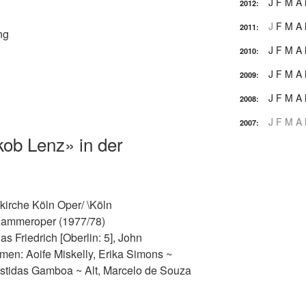
J
F
M
A
2012
:
J
F
M
A
2011
:
ng
J
F
M
A
2010
:
J
F
M
A
2009
:
J
F
M
A
2008
:
J
F
M
A
2007
:
ob Lenz» in der
skirche Köln Oper/ \Köln
ammeroper (1977/78)
as Friedrich [Oberlin: 5], John
en: Aoife Miskelly, Erika Simons ~
stidas Gamboa ~ Alt, Marcelo de Souza