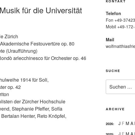
KONTAKT
usik für die Universität
Telefon
Fon +49-37423
Mobil +49-172-
le Zürich
Mail
Akademische Festouvertüre op. 80
wolfmatthiasfri
te (Uraufführung)
ondò arlecchinesco für Orchester op. 46
SUCHE
ulweihe 1914 für Soli,
Suche
ter op. 42
nach:
riton
olisten der Zürcher Hochschule
nd, Stephanie Pfeffer, Sofía
ARCHIVE
Bertalan Henter, Reto Knöpfel,
J
F
M
A
2026
:
J
F
M
A
2025
: