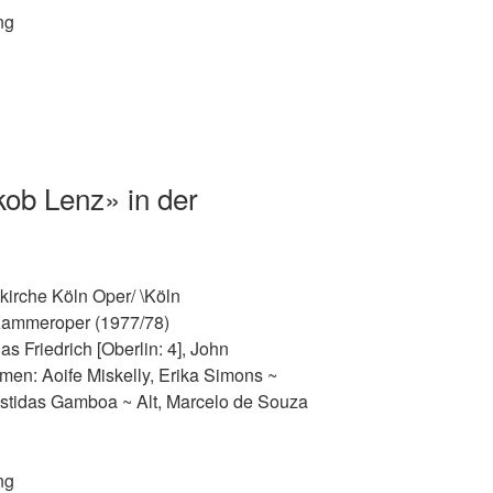
ng
ob Lenz» in der
skirche Köln Oper/ \Köln
ammeroper (1977/78)
as Friedrich [Oberlin: 4], John
en: Aoife Miskelly, Erika Simons ~
stidas Gamboa ~ Alt, Marcelo de Souza
ng