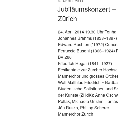
VERÖFFENTLICHT
3. APRIL 2014
AM
Jubiläumskonzert – M
Zürich
24. April 2014 19.30 Uhr Tonhal
Johannes Brahms (1833–1897) 
Edward Rushton (*1972) Concre
Ferruccio Busoni (1866–1924) R
BV 266
Friedrich Hegar (1841–1927)
Festkantate zur Zürcher Hochsch
Männerchor und grosses Orches
Wolf Matthias Friedrich ~ Baßba
Studentische Solistinnen und S
der Künste (ZHdK): Anna Gschwe
Pollak, Michaela Unsinn, Tamás 
Ján Rusko, Philipp Scherer
Männerchor Zürich