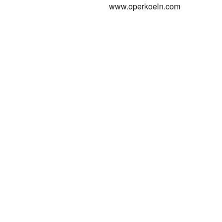
www.operkoeln.com
KONTAKT
Telefon
Fon +49-37423-47 003
Mobil +49-172-38 99 171
Mail
wolfmatthiasfriedrich@t-online.de
SUCHE