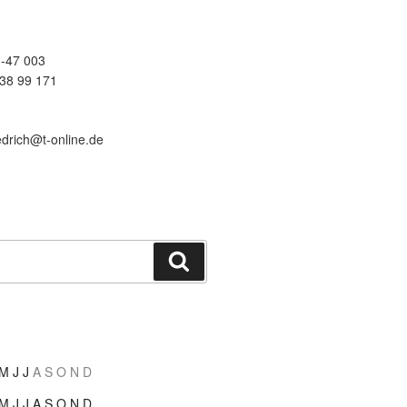
-47 003
38 99 171
edrich@t-online.de
Suchen
M
J
J
A
S
O
N
D
M
J
J
A
S
O
N
D