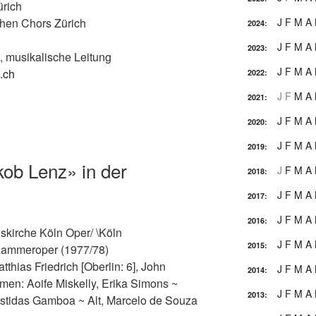
rich
en Chors Zürich
J
F
M
A
2024
:
J
F
M
A
2023
:
, musikalische Leitung
J
F
M
A
.ch
2022
:
J
F
M
A
2021
:
J
F
M
A
2020
:
J
F
M
A
2019
:
ob Lenz» in der
J
F
M
A
2018
:
J
F
M
A
2017
:
J
F
M
A
2016
:
tiskirche Köln Oper/ \Köln
J
F
M
A
2015
:
ammeroper (1977/78)
tthias Friedrich [Oberlin: 6], John
J
F
M
A
2014
:
en: Aoife Miskelly, Erika Simons ~
J
F
M
A
2013
:
stidas Gamboa ~ Alt, Marcelo de Souza