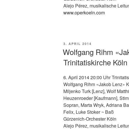
Alejo Pérez, musikalische Leitu
www.operkoeln.com
VERÖFFENTLICHT
3. APRIL 2014
AM
Wolfgang Rihm «Jak
Trinitatiskirche Köln
6. April 2014 20:00 Uhr Trinitati
Wolfgang Rihm «Jakob Lenz» K
Miljenko Turk [Lenz], Wolf Matthi
Heuzenroeder [Kaufmann], Stimm
Sopran, Marta Wryk, Adriana Ba
Felix, Luke Stoker ~ Baß
Gürzenich-Orchester Köln
Alejo Pérez, musikalische Leitu