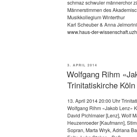
schmaz schwuler männerchor zü
Männerstimmen des Akademisch
Musikkollegium Winterthur
Karl Scheuber & Anna Jelmorini
www.haus-der-wissenschaft.uzh
VERÖFFENTLICHT
3. APRIL 2014
AM
Wolfgang Rihm «Jak
Trinitatiskirche Köln
13. April 2014 20:00 Uhr Trinita
Wolfgang Rihm «Jakob Lenz» K
David Pichlmaier [Lenz], Wolf Ma
Heuzenroeder [Kaufmann], Stimm
Sopran, Marta Wryk, Adriana Ba