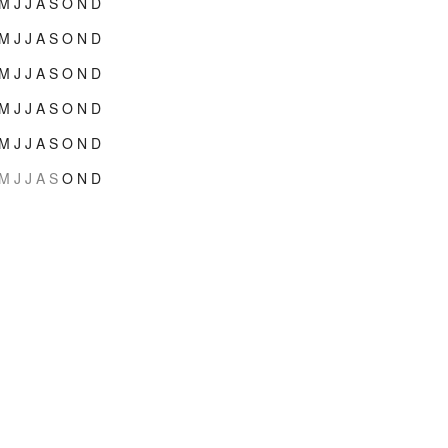
M
J
J
A
S
O
N
D
M
J
J
A
S
O
N
D
M
J
J
A
S
O
N
D
M
J
J
A
S
O
N
D
M
J
J
A
S
O
N
D
M
J
J
A
S
O
N
D