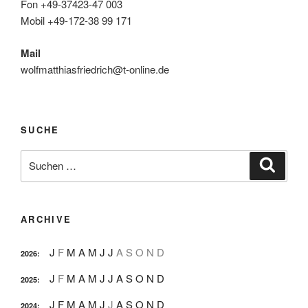
Fon +49-37423-47 003
Mobil +49-172-38 99 171
Mail
wolfmatthiasfriedrich@t-online.de
SUCHE
Suche
Suche
nach:
ARCHIVE
J
F
M
A
M
J
J
A
S
O
N
D
2026
:
J
F
M
A
M
J
J
A
S
O
N
D
2025
:
J
F
M
A
M
J
J
A
S
O
N
D
2024
: