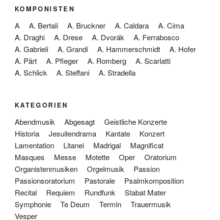
KOMPONISTEN
A
A. Bertali
A. Bruckner
A. Caldara
A. Cima
A. Draghi
A. Drese
A. Dvorák
A. Ferrabosco
A. Gabrieli
A. Grandi
A. Hammerschmidt
A. Hofer
A. Pärt
A. Pfleger
A. Romberg
A. Scarlatti
A. Schlick
A. Steffani
A. Stradella
KATEGORIEN
Abendmusik
Abgesagt
Geistliche Konzerte
Historia
Jesuitendrama
Kantate
Konzert
Lamentation
Litanei
Madrigal
Magnificat
Masques
Messe
Motette
Oper
Oratorium
Organistenmusiken
Orgelmusik
Passion
Passionsoratorium
Pastorale
Psalmkomposition
Recital
Requiem
Rundfunk
Stabat Mater
Symphonie
Te Deum
Termin
Trauermusik
Vesper