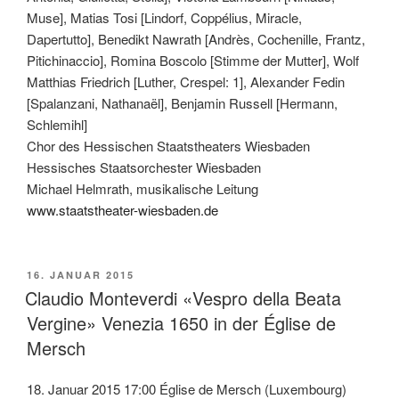
Muse], Matias Tosi [Lindorf, Coppélius, Miracle,
Dapertutto], Benedikt Nawrath [Andrès, Cochenille, Frantz,
Pitichinaccio], Romina Boscolo [Stimme der Mutter], Wolf
Matthias Friedrich [Luther, Crespel: 1], Alexander Fedin
[Spalanzani, Nathanaël], Benjamin Russell [Hermann,
Schlemihl]
Chor des Hessischen Staatstheaters Wiesbaden
Hessisches Staatsorchester Wiesbaden
Michael Helmrath, musikalische Leitung
www.staatstheater-wiesbaden.de
VERÖFFENTLICHT
16. JANUAR 2015
AM
Claudio Monteverdi «Vespro della Beata
Vergine» Venezia 1650 in der Église de
Mersch
18. Januar 2015 17:00 Église de Mersch (Luxembourg)