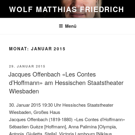
Zum
WOLF MATTHIAS FRIEDRICH
Inhalt
springen
Menü
MONAT:
JANUAR 2015
VERÖFFENTLICHT
29. JANUAR 2015
AM
Jacques Offenbach «Les Contes
d’Hoffmann» am Hessischen Staatstheater
Wiesbaden
30. Januar 2015 19:30 Uhr Hessisches Staatstheater
Wiesbaden, Großes Haus
Jacques Offenbach (1819-1880) «Les Contes d’Hoffmann»
Sébastien Guèze [Hoffmann], Anna Palimina [Olympia,
Antonia, Giulietta, Stella], Victoria Lambourn [Niklaus,