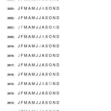
J
F
M
A
M
J
J
A
S
O
N
D
2023
:
J
F
M
A
M
J
J
A
S
O
N
D
2022
:
J
F
M
A
M
J
J
A
S
O
N
D
2021
:
J
F
M
A
M
J
J
A
S
O
N
D
2020
:
J
F
M
A
M
J
J
A
S
O
N
D
2019
:
J
F
M
A
M
J
J
A
S
O
N
D
2018
:
J
F
M
A
M
J
J
A
S
O
N
D
2017
:
J
F
M
A
M
J
J
A
S
O
N
D
2016
:
J
F
M
A
M
J
J
A
S
O
N
D
2015
:
J
F
M
A
M
J
J
A
S
O
N
D
2014
:
J
F
M
A
M
J
J
A
S
O
N
D
2013
: