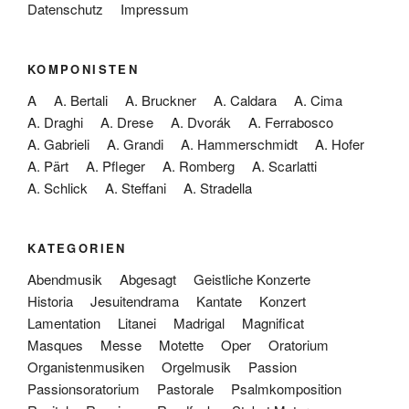
Datenschutz
Impressum
KOMPONISTEN
A
A. Bertali
A. Bruckner
A. Caldara
A. Cima
A. Draghi
A. Drese
A. Dvorák
A. Ferrabosco
A. Gabrieli
A. Grandi
A. Hammerschmidt
A. Hofer
A. Pärt
A. Pfleger
A. Romberg
A. Scarlatti
A. Schlick
A. Steffani
A. Stradella
KATEGORIEN
Abendmusik
Abgesagt
Geistliche Konzerte
Historia
Jesuitendrama
Kantate
Konzert
Lamentation
Litanei
Madrigal
Magnificat
Masques
Messe
Motette
Oper
Oratorium
Organistenmusiken
Orgelmusik
Passion
Passionsoratorium
Pastorale
Psalmkomposition