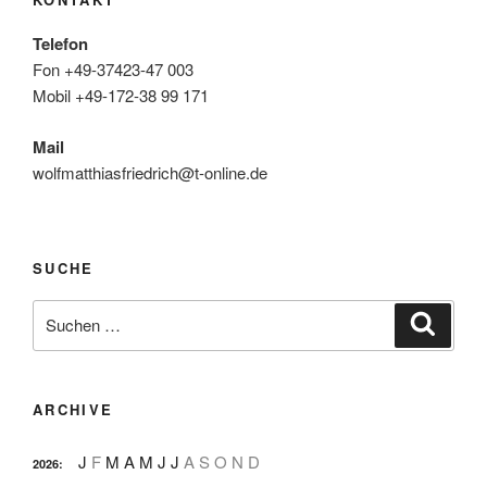
Telefon
Fon +49-37423-47 003
Mobil +49-172-38 99 171
Mail
wolfmatthiasfriedrich@t-online.de
SUCHE
Suche
Suche
nach:
ARCHIVE
J
F
M
A
M
J
J
A
S
O
N
D
2026
: