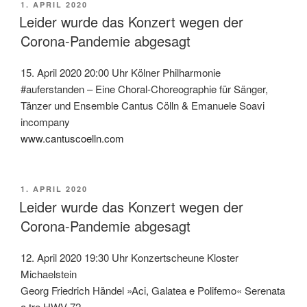
VERÖFFENTLICHT
1. APRIL 2020
AM
Leider wurde das Konzert wegen der
Corona-Pandemie abgesagt
15. April 2020 20:00 Uhr Kölner Philharmonie
#auferstanden – Eine Choral-Choreographie für Sänger,
Tänzer und Ensemble Cantus Cölln & Emanuele Soavi
incompany
www.cantuscoelln.com
VERÖFFENTLICHT
1. APRIL 2020
AM
Leider wurde das Konzert wegen der
Corona-Pandemie abgesagt
12. April 2020 19:30 Uhr Konzertscheune Kloster
Michaelstein
Georg Friedrich Händel »Aci, Galatea e Polifemo« Serenata
a tre HWV 72