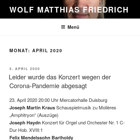
Zum
WOLF MATTHIAS FRIEDRICH
Inhalt
springen
Menü
MONAT:
APRIL 2020
VERÖFFENTLICHT
3. APRIL 2020
AM
Leider wurde das Konzert wegen der
Corona-Pandemie abgesagt
23. April 2020 20:00 Uhr Mercatorhalle Duisburg
Joseph Martin Kraus
Schauspielmusik zu Molières
„Amphitryon“ (Auszüge)
Joseph Haydn
Konzert für Orgel und Orchester Nr. 1 C-
Dur Hob. XVIII:1
Felix Mendelssohn Bartholdy