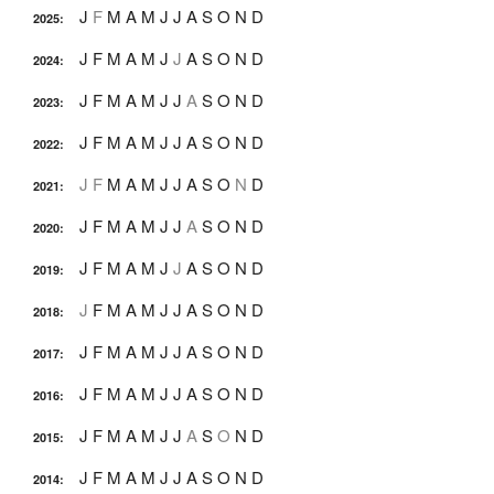
J
F
M
A
M
J
J
A
S
O
N
D
2025
:
J
F
M
A
M
J
J
A
S
O
N
D
2024
:
J
F
M
A
M
J
J
A
S
O
N
D
2023
:
J
F
M
A
M
J
J
A
S
O
N
D
2022
:
J
F
M
A
M
J
J
A
S
O
N
D
2021
:
J
F
M
A
M
J
J
A
S
O
N
D
2020
:
J
F
M
A
M
J
J
A
S
O
N
D
2019
:
J
F
M
A
M
J
J
A
S
O
N
D
2018
:
J
F
M
A
M
J
J
A
S
O
N
D
2017
:
J
F
M
A
M
J
J
A
S
O
N
D
2016
:
J
F
M
A
M
J
J
A
S
O
N
D
2015
:
J
F
M
A
M
J
J
A
S
O
N
D
2014
: