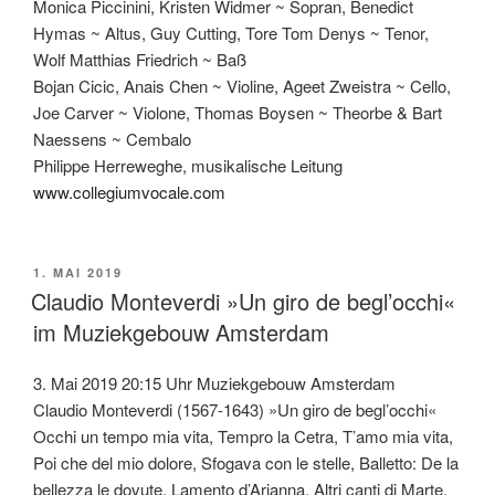
Monica Piccinini, Kristen Widmer ~ Sopran, Benedict
Hymas ~ Altus, Guy Cutting, Tore Tom Denys ~ Tenor,
Wolf Matthias Friedrich ~ Baß
Bojan Cicic, Anais Chen ~ Violine, Ageet Zweistra ~ Cello,
Joe Carver ~ Violone, Thomas Boysen ~ Theorbe & Bart
Naessens ~ Cembalo
Philippe Herreweghe, musikalische Leitung
www.collegiumvocale.com
VERÖFFENTLICHT
1. MAI 2019
AM
Claudio Monteverdi »Un giro de begl’occhi«
im Muziekgebouw Amsterdam
3. Mai 2019 20:15 Uhr Muziekgebouw Amsterdam
Claudio Monteverdi (1567-1643) »Un giro de begl’occhi«
Occhi un tempo mia vita, Tempro la Cetra, T’amo mia vita,
Poi che del mio dolore, Sfogava con le stelle, Balletto: De la
bellezza le dovute, Lamento d’Arianna, Altri canti di Marte,