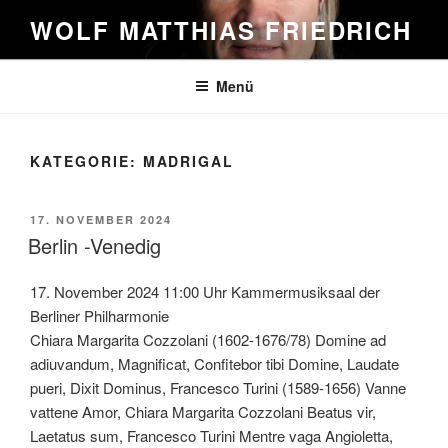
Zum
WOLF MATTHIAS FRIEDRICH
Inhalt
springen
Menü
KATEGORIE:
MADRIGAL
VERÖFFENTLICHT
17. NOVEMBER 2024
AM
Berlin -Venedig
17. November 2024 11:00 Uhr Kammermusiksaal der
Berliner Philharmonie
Chiara Margarita Cozzolani (1602-1676/78) Domine ad
adiuvandum, Magnificat, Confitebor tibi Domine, Laudate
pueri, Dixit Dominus, Francesco Turini (1589-1656) Vanne
vattene Amor, Chiara Margarita Cozzolani Beatus vir,
Laetatus sum, Francesco Turini Mentre vaga Angioletta,