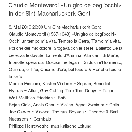
AM
Claudio Monteverdi »Un giro de begl’occhi«
in der Sint-Machariuskerk Gent
8. Mai 2019 20:00 Uhr Sint-Machariuskerk Gent
Claudio Monteverdi (1567-1643) »Un giro de begl’occhi«
Occhi un tempo mia vita, Tempro la Cetra, T’amo mia vita,
Poi che del mio dolore, Sfogava con le stelle, Balletto: De la
bellezza le dovute, Lamento d’Arianna, Altri canti di Marte,
Interotte speranza, Dolcissime legami, Si dolci è’l tormento,
Qui rise, o Tirsi, Chiome d’oro, bel tesoro & Hor che’l ciel e
la terra
Monica Piccinini, Kristen Widmer ~ Sopran, Benedict
Hymas ~ Altus, Guy Cutting, Tore Tom Denys ~ Tenor,
Wolf Matthias Friedrich ~ Baß
Bojan Cicic, Anais Chen ~ Violine, Ageet Zweistra ~ Cello,
Joe Carver ~ Violone, Thomas Boysen ~ Theorbe & Bart
Naessens ~ Cembalo
Philippe Herreweghe, musikalische Leitung