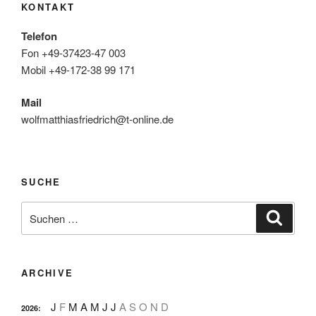
KONTAKT
Telefon
Fon +49-37423-47 003
Mobil +49-172-38 99 171
Mail
wolfmatthiasfriedrich@t-online.de
SUCHE
Suche
Suche
nach:
ARCHIVE
J
F
M
A
M
J
J
A
S
O
N
D
2026
: