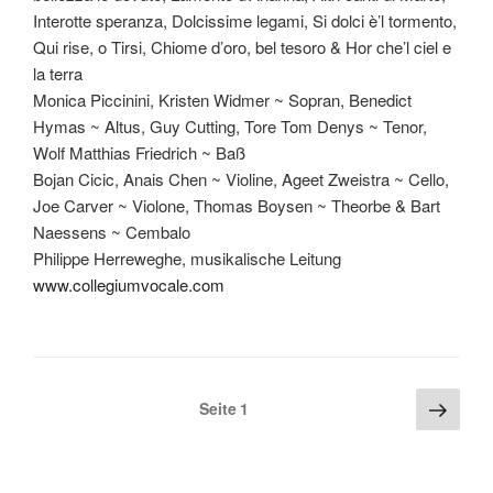
Interotte speranza, Dolcissime legami, Si dolci è’l tormento,
Qui rise, o Tirsi, Chiome d’oro, bel tesoro & Hor che’l ciel e
la terra
Monica Piccinini, Kristen Widmer ~ Sopran, Benedict
Hymas ~ Altus, Guy Cutting, Tore Tom Denys ~ Tenor,
Wolf Matthias Friedrich ~ Baß
Bojan Cicic, Anais Chen ~ Violine, Ageet Zweistra ~ Cello,
Joe Carver ~ Violone, Thomas Boysen ~ Theorbe & Bart
Naessens ~ Cembalo
Philippe Herreweghe, musikalische Leitung
www.collegiumvocale.com
Seitennummerierung
Näch
Seite
1
Seite
der
Beiträge