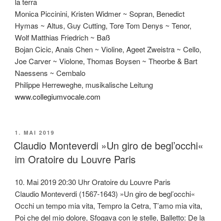
la terra
Monica Piccinini, Kristen Widmer ~ Sopran, Benedict
Hymas ~ Altus, Guy Cutting, Tore Tom Denys ~ Tenor,
Wolf Matthias Friedrich ~ Baß
Bojan Cicic, Anais Chen ~ Violine, Ageet Zweistra ~ Cello,
Joe Carver ~ Violone, Thomas Boysen ~ Theorbe & Bart
Naessens ~ Cembalo
Philippe Herreweghe, musikalische Leitung
www.collegiumvocale.com
VERÖFFENTLICHT
1. MAI 2019
AM
Claudio Monteverdi »Un giro de begl’occhi«
im Oratoire du Louvre Paris
10. Mai 2019 20:30 Uhr Oratoire du Louvre Paris
Claudio Monteverdi (1567-1643) »Un giro de begl’occhi«
Occhi un tempo mia vita, Tempro la Cetra, T’amo mia vita,
Poi che del mio dolore, Sfogava con le stelle, Balletto: De la