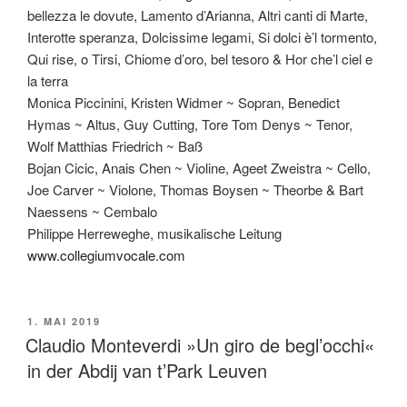
bellezza le dovute, Lamento d’Arianna, Altri canti di Marte,
Interotte speranza, Dolcissime legami, Si dolci è’l tormento,
Qui rise, o Tirsi, Chiome d’oro, bel tesoro & Hor che’l ciel e
la terra
Monica Piccinini, Kristen Widmer ~ Sopran, Benedict
Hymas ~ Altus, Guy Cutting, Tore Tom Denys ~ Tenor,
Wolf Matthias Friedrich ~ Baß
Bojan Cicic, Anais Chen ~ Violine, Ageet Zweistra ~ Cello,
Joe Carver ~ Violone, Thomas Boysen ~ Theorbe & Bart
Naessens ~ Cembalo
Philippe Herreweghe, musikalische Leitung
www.collegiumvocale.com
VERÖFFENTLICHT
1. MAI 2019
AM
Claudio Monteverdi »Un giro de begl’occhi«
in der Abdij van t’Park Leuven