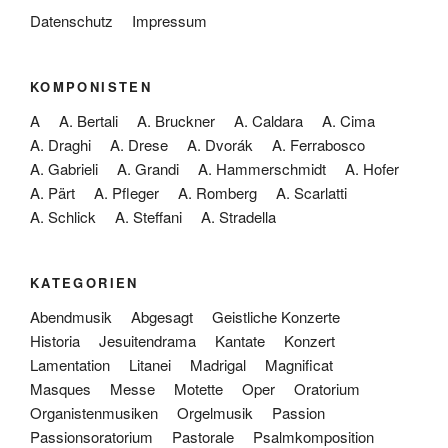
Datenschutz
Impressum
KOMPONISTEN
A
A. Bertali
A. Bruckner
A. Caldara
A. Cima
A. Draghi
A. Drese
A. Dvorák
A. Ferrabosco
A. Gabrieli
A. Grandi
A. Hammerschmidt
A. Hofer
A. Pärt
A. Pfleger
A. Romberg
A. Scarlatti
A. Schlick
A. Steffani
A. Stradella
KATEGORIEN
Abendmusik
Abgesagt
Geistliche Konzerte
Historia
Jesuitendrama
Kantate
Konzert
Lamentation
Litanei
Madrigal
Magnificat
Masques
Messe
Motette
Oper
Oratorium
Organistenmusiken
Orgelmusik
Passion
Passionsoratorium
Pastorale
Psalmkomposition