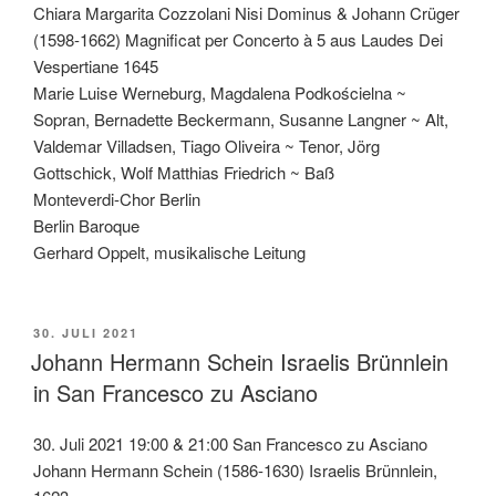
Chiara Margarita Cozzolani Nisi Dominus & Johann Crüger
(1598-1662) Magnificat per Concerto à 5 aus Laudes Dei
Vespertiane 1645
Marie Luise Werneburg, Magdalena Podkościelna ~
Sopran, Bernadette Beckermann, Susanne Langner ~ Alt,
Valdemar Villadsen, Tiago Oliveira ~ Tenor, Jörg
Gottschick, Wolf Matthias Friedrich ~ Baß
Monteverdi-Chor Berlin
Berlin Baroque
Gerhard Oppelt, musikalische Leitung
VERÖFFENTLICHT
30. JULI 2021
AM
Johann Hermann Schein Israelis Brünnlein
in San Francesco zu Asciano
30. Juli 2021 19:00 & 21:00 San Francesco zu Asciano
Johann Hermann Schein (1586-1630) Israelis Brünnlein,