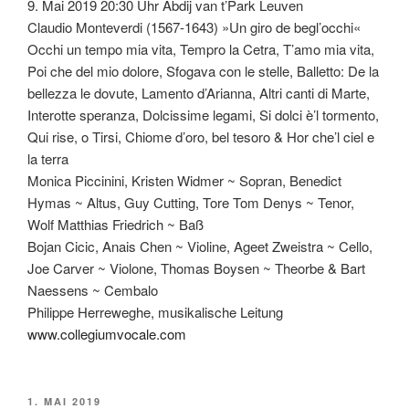
9. Mai 2019 20:30 Uhr Abdij van t’Park Leuven
Claudio Monteverdi (1567-1643) »Un giro de begl’occhi«
Occhi un tempo mia vita, Tempro la Cetra, T’amo mia vita,
Poi che del mio dolore, Sfogava con le stelle, Balletto: De la
bellezza le dovute, Lamento d’Arianna, Altri canti di Marte,
Interotte speranza, Dolcissime legami, Si dolci è’l tormento,
Qui rise, o Tirsi, Chiome d’oro, bel tesoro & Hor che’l ciel e
la terra
Monica Piccinini, Kristen Widmer ~ Sopran, Benedict
Hymas ~ Altus, Guy Cutting, Tore Tom Denys ~ Tenor,
Wolf Matthias Friedrich ~ Baß
Bojan Cicic, Anais Chen ~ Violine, Ageet Zweistra ~ Cello,
Joe Carver ~ Violone, Thomas Boysen ~ Theorbe & Bart
Naessens ~ Cembalo
Philippe Herreweghe, musikalische Leitung
www.collegiumvocale.com
VERÖFFENTLICHT
1. MAI 2019