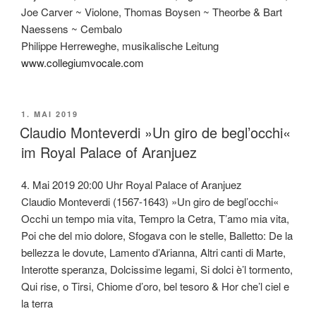
Joe Carver ~ Violone, Thomas Boysen ~ Theorbe & Bart
Naessens ~ Cembalo
Philippe Herreweghe, musikalische Leitung
www.collegiumvocale.com
VERÖFFENTLICHT
1. MAI 2019
AM
Claudio Monteverdi »Un giro de begl’occhi«
im Royal Palace of Aranjuez
4. Mai 2019 20:00 Uhr Royal Palace of Aranjuez
Claudio Monteverdi (1567-1643) »Un giro de begl’occhi«
Occhi un tempo mia vita, Tempro la Cetra, T’amo mia vita,
Poi che del mio dolore, Sfogava con le stelle, Balletto: De la
bellezza le dovute, Lamento d’Arianna, Altri canti di Marte,
Interotte speranza, Dolcissime legami, Si dolci è’l tormento,
Qui rise, o Tirsi, Chiome d’oro, bel tesoro & Hor che’l ciel e
la terra