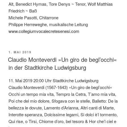
Alt, Benedict Hymas, Tore Denys ~ Tenor, Wolf Matthias
Friedrich ~ Baß
Michele Pasotti, Chitarrone
Philippe Herreweghe, musikalische Leitung
www.collegiumvocalecretesenesi.com
VERÖFFENTLICHT
1. MAI 2019
AM
Claudio Monteverdi »Un giro de begl’occhi«
in der Stadtkirche Ludwigsburg
11. Mai 2019 20:00 Uhr Stadtkirche Ludwigsburg
Claudio Monteverdi (1567-1643) »Un giro de begl’occhi«
Occhi un tempo mia vita, Tempro la Cetra, T’amo mia vita,
Poi che del mio dolore, Sfogava con le stelle, Balletto: De la
bellezza le dovute, Lamento d’Arianna, Altri canti di Marte,
Interotte speranza, Dolcissime legami, Si dolci è’l tormento,
Qui rise, o Tirsi, Chiome d’oro, bel tesoro & Hor che’l ciel e