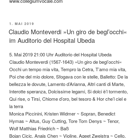
www.collegiumvocale.com
VERÖFFENTLICHT
1. MAI 2019
AM
Claudio Monteverdi »Un giro de begl’occhi«
im Auditorio del Hospital Ubeda
5. Mai 2019 21:00 Uhr Auditorio del Hospital Ubeda
Claudio Monteverdi (1567-1643) »Un giro de begl’occhi«
Occhi un tempo mia vita, Tempro la Cetra, T’amo mia vita,
Poi che del mio dolore, Sfogava con le stelle, Balletto: De la
bellezza le dovute, Lamento d’Arianna, Altri canti di Marte,
Interotte speranza, Dolcissime legami, Si dolci è’l tormento,
Qui rise, o Tirsi, Chiome d’oro, bel tesoro & Hor che’l ciel e
la terra
Monica Piccinini, Kristen Widmer ~ Sopran, Benedict
Hymas ~ Altus, Guy Cutting, Tore Tom Denys ~ Tenor,
Wolf Matthias Friedrich ~ Baß
Bojan Cicic, Anais Chen ~ Violine, Ageet Zweistra ~ Cello,