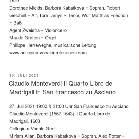
1623
Dorothee Mields, Barbora Kabatkova ~ Sopran, Robert
Getchell ~ Alt, Tore Denys ~ Tenor, Wolf Matthias Friedrich
~ Baß
Agent Zweistra ~ Violoncello
Maude Gratton ~ Orgel
Philippe Herreweghe, musikalische Leitung
www.collegiumvocalecretesenesi.com
VERÖFFENTLICHT
30. JULI 2021
AM
Claudio Monteverdi Il Quarto Libro de
Madrigali in San Francesco zu Asciano
27. Juli 2021 19:00 & 21:00 Uhr San Francesco zu Asciano
Claudio Monteverdi (1567-1643) Il Quarto Libro de
Madrigali, 1603
Collegium Vocale Gent
Miriam Allan, Barbora Kabatkova ~ Sopran, Alex Potter ~