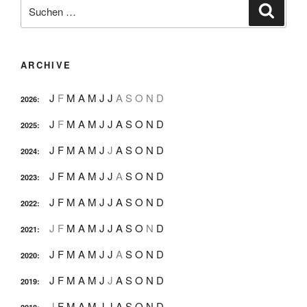
Suche
Suche
nach:
ARCHIVE
J
F
M
A
M
J
J
A
S
O
N
D
2026
:
J
F
M
A
M
J
J
A
S
O
N
D
2025
:
J
F
M
A
M
J
J
A
S
O
N
D
2024
:
J
F
M
A
M
J
J
A
S
O
N
D
2023
:
J
F
M
A
M
J
J
A
S
O
N
D
2022
:
J
F
M
A
M
J
J
A
S
O
N
D
2021
:
J
F
M
A
M
J
J
A
S
O
N
D
2020
:
J
F
M
A
M
J
J
A
S
O
N
D
2019
:
J
F
M
A
M
J
J
A
S
O
N
D