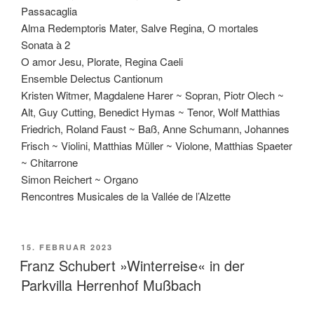
Passacaglia
Alma Redemptoris Mater, Salve Regina, O mortales
Sonata à 2
O amor Jesu, Plorate, Regina Caeli
Ensemble Delectus Cantionum
Kristen Witmer, Magdalene Harer ~ Sopran, Piotr Olech ~
Alt, Guy Cutting, Benedict Hymas ~ Tenor, Wolf Matthias
Friedrich, Roland Faust ~ Baß, Anne Schumann, Johannes
Frisch ~ Violini, Matthias Müller ~ Violone, Matthias Spaeter
~ Chitarrone
Simon Reichert ~ Organo
Rencontres Musicales de la Vallée de l’Alzette
VERÖFFENTLICHT
15. FEBRUAR 2023
AM
Franz Schubert »Winterreise« in der
Parkvilla Herrenhof Mußbach