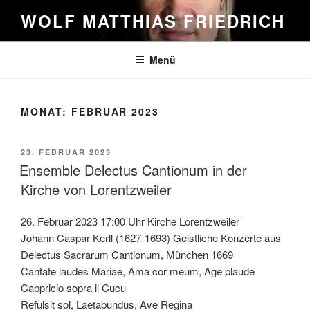
Zum
WOLF MATTHIAS FRIEDRICH
Inhalt
springen
Menü
MONAT:
FEBRUAR 2023
VERÖFFENTLICHT
23. FEBRUAR 2023
AM
Ensemble Delectus Cantionum in der
Kirche von Lorentzweiler
26. Februar 2023 17:00 Uhr Kirche Lorentzweiler
Johann Caspar Kerll (1627-1693) Geistliche Konzerte aus
Delectus Sacrarum Cantionum, München 1669
Cantate laudes Mariae, Ama cor meum, Age plaude
Cappricio sopra il Cucu
Refulsit sol, Laetabundus, Ave Regina