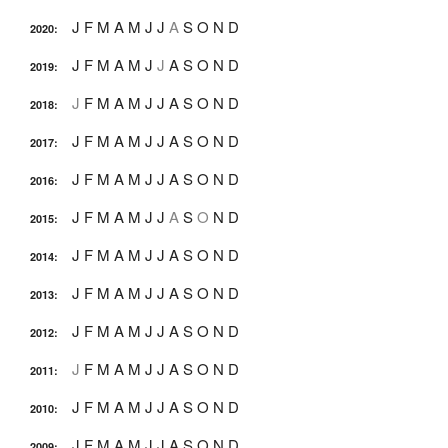
J
F
M
A
M
J
J
A
S
O
N
D
2020
:
J
F
M
A
M
J
J
A
S
O
N
D
2019
:
J
F
M
A
M
J
J
A
S
O
N
D
2018
:
J
F
M
A
M
J
J
A
S
O
N
D
2017
:
J
F
M
A
M
J
J
A
S
O
N
D
2016
:
J
F
M
A
M
J
J
A
S
O
N
D
2015
:
J
F
M
A
M
J
J
A
S
O
N
D
2014
:
J
F
M
A
M
J
J
A
S
O
N
D
2013
:
J
F
M
A
M
J
J
A
S
O
N
D
2012
:
J
F
M
A
M
J
J
A
S
O
N
D
2011
:
J
F
M
A
M
J
J
A
S
O
N
D
2010
:
J
F
M
A
M
J
J
A
S
O
N
D
2009
: