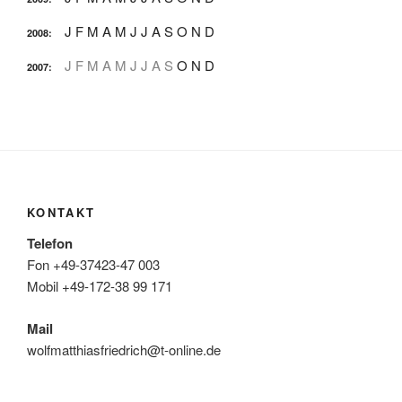
J
F
M
A
M
J
J
A
S
O
N
D
2008
:
J
F
M
A
M
J
J
A
S
O
N
D
2007
:
KONTAKT
Telefon
Fon +49-37423-47 003
Mobil +49-172-38 99 171
Mail
wolfmatthiasfriedrich@t-online.de