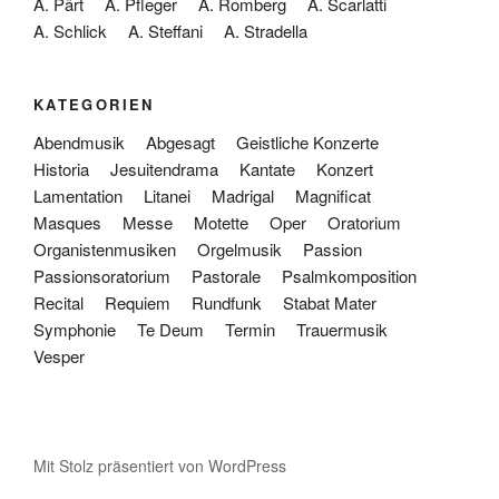
A. Pärt
A. Pfleger
A. Romberg
A. Scarlatti
A. Schlick
A. Steffani
A. Stradella
KATEGORIEN
Abendmusik
Abgesagt
Geistliche Konzerte
Historia
Jesuitendrama
Kantate
Konzert
Lamentation
Litanei
Madrigal
Magnificat
Masques
Messe
Motette
Oper
Oratorium
Organistenmusiken
Orgelmusik
Passion
Passionsoratorium
Pastorale
Psalmkomposition
Recital
Requiem
Rundfunk
Stabat Mater
Symphonie
Te Deum
Termin
Trauermusik
Vesper
Mit Stolz präsentiert von WordPress