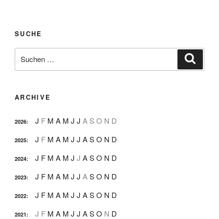
SUCHE
Suche
Suche
nach:
ARCHIVE
J
F
M
A
M
J
J
A
S
O
N
D
2026
:
J
F
M
A
M
J
J
A
S
O
N
D
2025
:
J
F
M
A
M
J
J
A
S
O
N
D
2024
:
J
F
M
A
M
J
J
A
S
O
N
D
2023
:
J
F
M
A
M
J
J
A
S
O
N
D
2022
:
J
F
M
A
M
J
J
A
S
O
N
D
2021
: