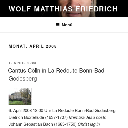
Zum
WOLF MATTHIAS FRIEDRICH
Inhalt
springen
Menü
MONAT:
APRIL 2008
VERÖFFENTLICHT
1. APRIL 2008
AM
Cantus Cölln in La Redoute Bonn-Bad
Godesberg
6. April 2008 18:00 Uhr La Redoute Bonn-Bad Godesberg
Dietrich Buxtehude (1637-1707)
Membra Jesu nostri
Johann Sebastian Bach (1685-1750)
Christ lag in