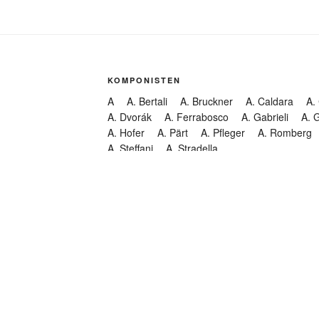
KOMPONISTEN
A
A. Bertali
A. Bruckner
A. Caldara
A.
A. Dvorák
A. Ferrabosco
A. Gabrieli
A. 
A. Hofer
A. Pärt
A. Pfleger
A. Romberg
A. Steffani
A. Stradella
KATEGORIEN
Abendmusik
Abgesagt
Geistliche Konzerte
Kantate
Konzert
Lamentation
Litanei
Messe
Motette
Oper
Oratorium
Organ
Passion
Passionsoratorium
Pastorale
Ps
Suchen
Requiem
Rundfunk
Stabat Mater
Symph
Trauermusik
Vesper