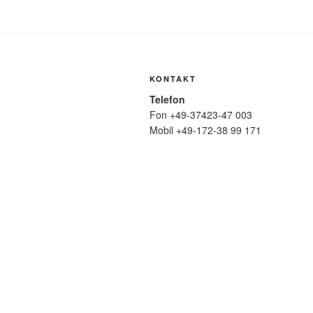
KONTAKT
Telefon
Fon +49-37423-47 003
Mobil +49-172-38 99 171
Mail
wolfmatthiasfriedrich@t-online.de
SUCHE
Suche
nach: