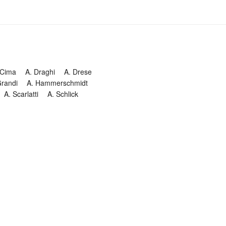
 Cima
A. Draghi
A. Drese
Grandi
A. Hammerschmidt
A. Scarlatti
A. Schlick
Historia
Jesuitendrama
Madrigal
Magnificat
Masques
istenmusiken
Orgelmusik
almkomposition
Recital
onie
Te Deum
Termin