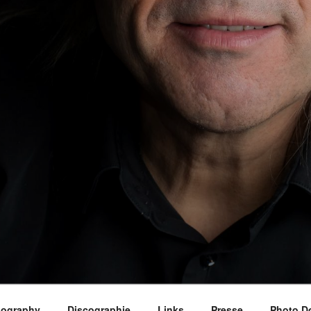
iography
Discographie
Links
Presse
Photo D