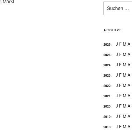
s Märkl
Suche
nach:
ARCHIVE
J
F
M
A
2026
:
J
F
M
A
2025
:
J
F
M
A
2024
:
J
F
M
A
2023
:
J
F
M
A
2022
:
J
F
M
A
2021
:
J
F
M
A
2020
:
J
F
M
A
2019
:
J
F
M
A
2018
: