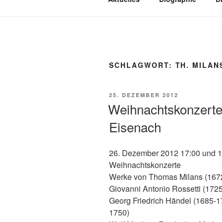
SCHLAGWORT:
TH. MILAN
VERÖFFENTLICHT
25. DEZEMBER 2012
AM
Weihnachtskonzerte
Eisenach
26. Dezember 2012 17:00 und 
Weihnachtskonzerte
Werke von Thomas Milans (1672
Giovanni Antonio Rossetti (172
Georg Friedrich Händel (1685-
1750)