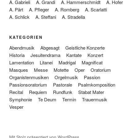
A. Gabrieli
A. Grandi
A. Hammerschmidt
A. Hofer
A. Pärt
A. Pfleger
A. Romberg
A. Scarlatti
A. Schlick
A. Steffani
A. Stradella
KATEGORIEN
Abendmusik
Abgesagt
Geistliche Konzerte
Historia
Jesuitendrama
Kantate
Konzert
Lamentation
Litanei
Madrigal
Magnificat
Masques
Messe
Motette
Oper
Oratorium
Organistenmusiken
Orgelmusik
Passion
Passionsoratorium
Pastorale
Psalmkomposition
Recital
Requiem
Rundfunk
Stabat Mater
Symphonie
Te Deum
Termin
Trauermusik
Vesper
Mit Stolz präsentiert von WordPress