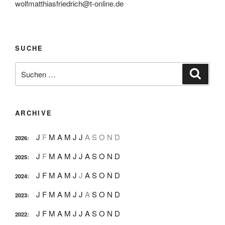
wolfmatthiasfriedrich@t-online.de
SUCHE
Suche
Suche
nach:
ARCHIVE
J
F
M
A
M
J
J
A
S
O
N
D
2026
:
J
F
M
A
M
J
J
A
S
O
N
D
2025
:
J
F
M
A
M
J
J
A
S
O
N
D
2024
:
J
F
M
A
M
J
J
A
S
O
N
D
2023
:
J
F
M
A
M
J
J
A
S
O
N
D
2022
: