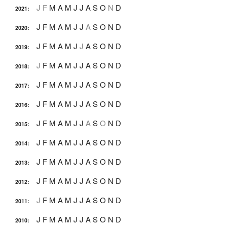
J
F
M
A
M
J
J
A
S
O
N
D
2021
:
J
F
M
A
M
J
J
A
S
O
N
D
2020
:
J
F
M
A
M
J
J
A
S
O
N
D
2019
:
J
F
M
A
M
J
J
A
S
O
N
D
2018
:
J
F
M
A
M
J
J
A
S
O
N
D
2017
:
J
F
M
A
M
J
J
A
S
O
N
D
2016
:
J
F
M
A
M
J
J
A
S
O
N
D
2015
:
J
F
M
A
M
J
J
A
S
O
N
D
2014
:
J
F
M
A
M
J
J
A
S
O
N
D
2013
:
J
F
M
A
M
J
J
A
S
O
N
D
2012
:
J
F
M
A
M
J
J
A
S
O
N
D
2011
:
J
F
M
A
M
J
J
A
S
O
N
D
2010
: