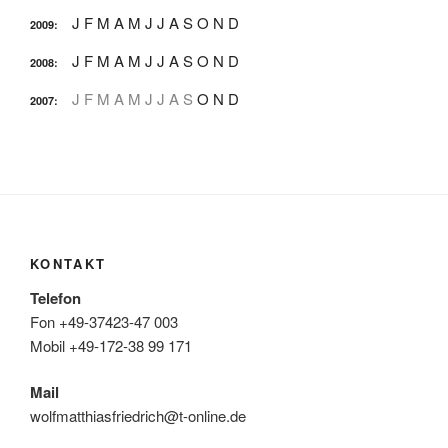
J
F
M
A
M
J
J
A
S
O
N
D
2009
:
J
F
M
A
M
J
J
A
S
O
N
D
2008
:
J
F
M
A
M
J
J
A
S
O
N
D
2007
:
KONTAKT
Telefon
Fon +49-37423-47 003
Mobil +49-172-38 99 171
Mail
wolfmatthiasfriedrich@t-online.de