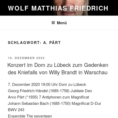
Zum
WOLF MATTHIAS FRIEDRICH
Inhalt
springen
Menü
SCHLAGWORT:
A. PÄRT
VERÖFFENTLICHT
10. DEZEMBER 2023
AM
Konzert im Dom zu Lübeck zum Gedenken
des Kniefalls von Willy Brandt in Warschau
7. Dezember 2023 19:00 Uhr Dom zu Lübeck
Georg Friedrich Händel (1685-1758) Jubilate Deo
Arvo Pärt (*1935) 7 Antiphonen zum Magnificat
Johann Sebastian Bach (1685-1750) Magnificat D-Dur
BWV 243
Ensemble The seventeen