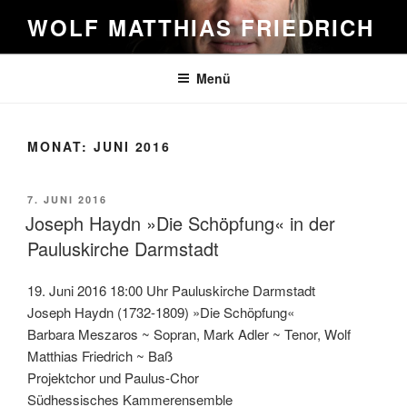
Zum
WOLF MATTHIAS FRIEDRICH
Inhalt
springen
Menü
MONAT:
JUNI 2016
VERÖFFENTLICHT
7. JUNI 2016
AM
Joseph Haydn »Die Schöpfung« in der
Pauluskirche Darmstadt
19. Juni 2016 18:00 Uhr Pauluskirche Darmstadt
Joseph Haydn (1732-1809) »Die Schöpfung«
Barbara Meszaros ~ Sopran, Mark Adler ~ Tenor, Wolf
Matthias Friedrich ~ Baß
Projektchor und Paulus-Chor
Südhessisches Kammerensemble