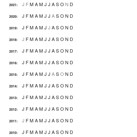
J
F
M
A
M
J
J
A
S
O
N
D
2021
:
J
F
M
A
M
J
J
A
S
O
N
D
2020
:
J
F
M
A
M
J
J
A
S
O
N
D
2019
:
J
F
M
A
M
J
J
A
S
O
N
D
2018
:
J
F
M
A
M
J
J
A
S
O
N
D
2017
:
J
F
M
A
M
J
J
A
S
O
N
D
2016
:
J
F
M
A
M
J
J
A
S
O
N
D
2015
:
J
F
M
A
M
J
J
A
S
O
N
D
2014
:
J
F
M
A
M
J
J
A
S
O
N
D
2013
:
J
F
M
A
M
J
J
A
S
O
N
D
2012
:
J
F
M
A
M
J
J
A
S
O
N
D
2011
:
J
F
M
A
M
J
J
A
S
O
N
D
2010
: