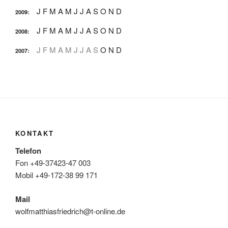
J
F
M
A
M
J
J
A
S
O
N
D
2009
:
J
F
M
A
M
J
J
A
S
O
N
D
2008
:
J
F
M
A
M
J
J
A
S
O
N
D
2007
:
KONTAKT
Telefon
Fon +49-37423-47 003
Mobil +49-172-38 99 171
Mail
wolfmatthiasfriedrich@t-online.de