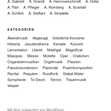
A. Gabrieli
A. Grandi
A. Hammerschmidt
A. Hofer
A. Pärt
A. Pfleger
A. Romberg
A. Scarlatti
A. Schlick
A. Steffani
A. Stradella
KATEGORIEN
Abendmusik
Abgesagt
Geistliche Konzerte
Historia
Jesuitendrama
Kantate
Konzert
Lamentation
Litanei
Madrigal
Magnificat
Masques
Messe
Motette
Oper
Oratorium
Organistenmusiken
Orgelmusik
Passion
Passionsoratorium
Pastorale
Psalmkomposition
Recital
Requiem
Rundfunk
Stabat Mater
Symphonie
Te Deum
Termin
Trauermusik
Vesper
Mit Stolz präsentiert von WordPress