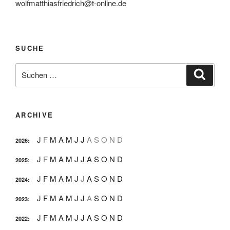
wolfmatthiasfriedrich@t-online.de
SUCHE
Suche
Suche
nach:
ARCHIVE
J
F
M
A
M
J
J
A
S
O
N
D
2026
:
J
F
M
A
M
J
J
A
S
O
N
D
2025
:
J
F
M
A
M
J
J
A
S
O
N
D
2024
:
J
F
M
A
M
J
J
A
S
O
N
D
2023
:
J
F
M
A
M
J
J
A
S
O
N
D
2022
: