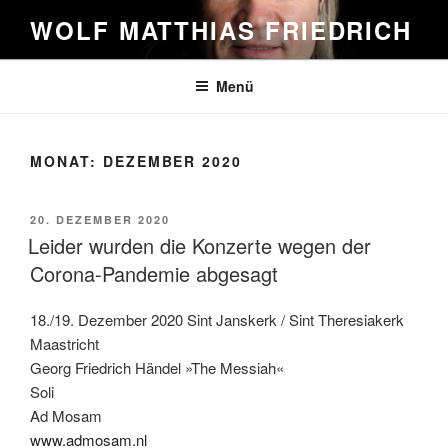
Zum
WOLF MATTHIAS FRIEDRICH
Inhalt
springen
Menü
MONAT:
DEZEMBER 2020
VERÖFFENTLICHT
20. DEZEMBER 2020
AM
Leider wurden die Konzerte wegen der
Corona-Pandemie abgesagt
18./19. Dezember 2020 Sint Janskerk / Sint Theresiakerk
Maastricht
Georg Friedrich Händel »The Messiah«
Soli
Ad Mosam
www.admosam.nl