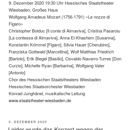
9. Dezember 2020 19:30 Uhr Hessisches Staatstheater
Wiesbaden, Großes Haus
Wolfgang Amadeus Mozart (1756-1791) »Le nozze di
Figaro«
Christopher Bolduc [Il conte di Almaviva], Cristina Pasaroiu
[La contessa di Almaviva], Anna El-Khashem [Susanna],
Konstantin Krimmel [Figaro], Silvia Hauer [Cherubino],
Franziska Gottwald [Marcellina], Wolf Matthias Friedrich
[Bartolo], Erik Biegel [Basilio], Osvaldo Navarro-Turres [Don
Curzio], Michelle Ryan [Barbarina], Wolfgang Vater
[Antonio]
Chor des Hessischen Staatstheaters Wiesbaden
Hessisches Staatsorchester Wiesbaden
Konrad Junghänel, musikalische Leitung
www.staatstheater-wiesbaden.de
VERÖFFENTLICHT
5. DEZEMBER 2020
AM
Leider wurde das Konzert wegen der