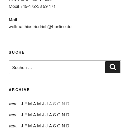
Mobil +49-172-38 99 171
Mail
wolfmatthiasfriedrich@t-online.de
SUCHE
Suche
Suche
nach:
ARCHIVE
J
F
M
A
M
J
J
A
S
O
N
D
2026
:
J
F
M
A
M
J
J
A
S
O
N
D
2025
:
J
F
M
A
M
J
J
A
S
O
N
D
2024
: