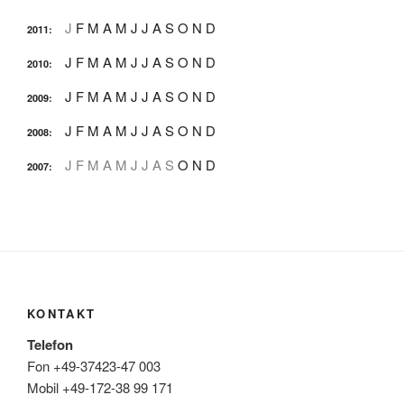
J
F
M
A
M
J
J
A
S
O
N
D
2011
:
J
F
M
A
M
J
J
A
S
O
N
D
2010
:
J
F
M
A
M
J
J
A
S
O
N
D
2009
:
J
F
M
A
M
J
J
A
S
O
N
D
2008
:
J
F
M
A
M
J
J
A
S
O
N
D
2007
:
KONTAKT
Telefon
Fon +49-37423-47 003
Mobil +49-172-38 99 171