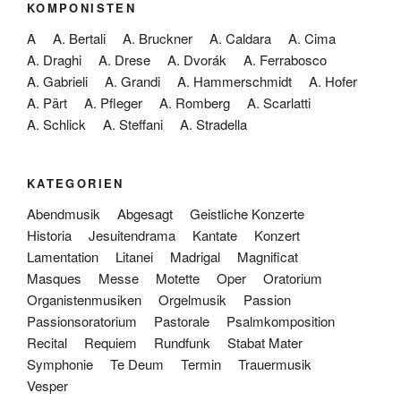
KOMPONISTEN
A
A. Bertali
A. Bruckner
A. Caldara
A. Cima
A. Draghi
A. Drese
A. Dvorák
A. Ferrabosco
A. Gabrieli
A. Grandi
A. Hammerschmidt
A. Hofer
A. Pärt
A. Pfleger
A. Romberg
A. Scarlatti
A. Schlick
A. Steffani
A. Stradella
KATEGORIEN
Abendmusik
Abgesagt
Geistliche Konzerte
Historia
Jesuitendrama
Kantate
Konzert
Lamentation
Litanei
Madrigal
Magnificat
Masques
Messe
Motette
Oper
Oratorium
Organistenmusiken
Orgelmusik
Passion
Passionsoratorium
Pastorale
Psalmkomposition
Recital
Requiem
Rundfunk
Stabat Mater
Symphonie
Te Deum
Termin
Trauermusik
Vesper