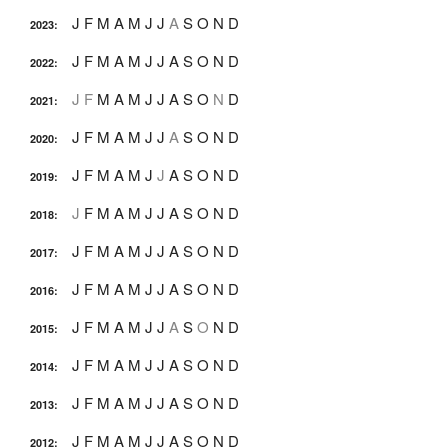
J
F
M
A
M
J
J
A
S
O
N
D
2023
:
J
F
M
A
M
J
J
A
S
O
N
D
2022
:
J
F
M
A
M
J
J
A
S
O
N
D
2021
:
J
F
M
A
M
J
J
A
S
O
N
D
2020
:
J
F
M
A
M
J
J
A
S
O
N
D
2019
:
J
F
M
A
M
J
J
A
S
O
N
D
2018
:
J
F
M
A
M
J
J
A
S
O
N
D
2017
:
J
F
M
A
M
J
J
A
S
O
N
D
2016
:
J
F
M
A
M
J
J
A
S
O
N
D
2015
:
J
F
M
A
M
J
J
A
S
O
N
D
2014
:
J
F
M
A
M
J
J
A
S
O
N
D
2013
:
J
F
M
A
M
J
J
A
S
O
N
D
2012
: