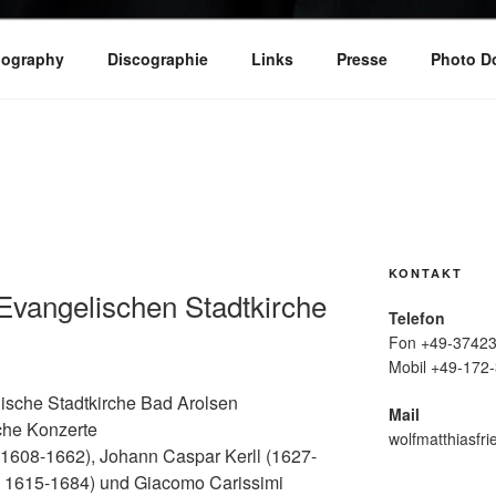
iography
Discographie
Links
Presse
Photo D
KONTAKT
 Evangelischen Stadtkirche
Telefon
Fon +49-37423
Mobil +49-172-
ische Stadtkirche Bad Arolsen
Mail
che Konzerte
wolfmatthiasfri
1608-1662), Johann Caspar Kerll (1627-
 1615-1684) und Giacomo Carissimi