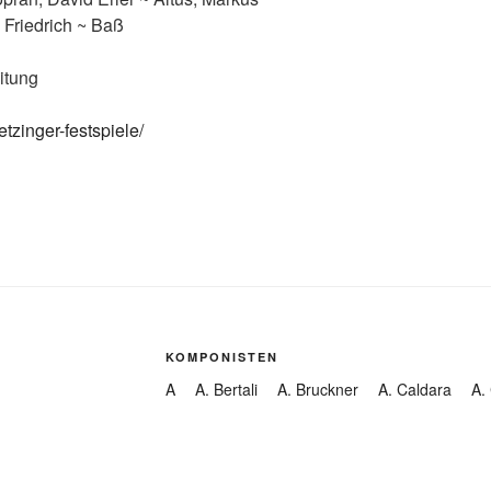
 Friedrich ~ Baß
itung
tzinger-festspiele/
KOMPONISTEN
A
A. Bertali
A. Bruckner
A. Caldara
A.
A. Dvorák
A. Ferrabosco
A. Gabrieli
A. 
A. Hofer
A. Pärt
A. Pfleger
A. Romberg
A. Steffani
A. Stradella