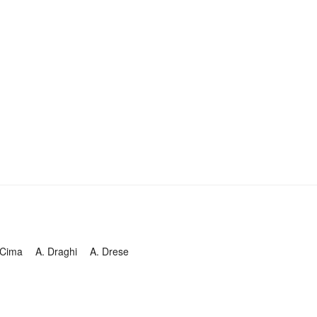
 Cima
A. Draghi
A. Drese
Grandi
A. Hammerschmidt
A. Scarlatti
A. Schlick