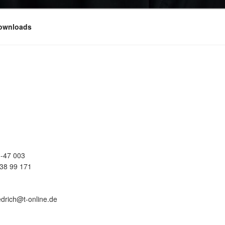
ownloads
-47 003
38 99 171
edrich@t-online.de