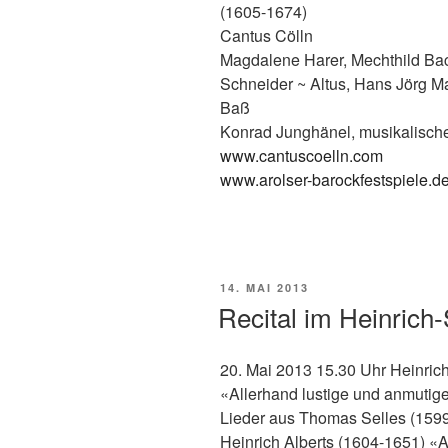
(1605-1674)
Cantus Cölln
Magdalene Harer, Mechthild Bac
Schneider ~ Altus, Hans Jörg Ma
Baß
Konrad Junghänel, musikalisch
www.cantuscoelln.com
www.arolser-barockfestspiele.d
VERÖFFENTLICHT
14. MAI 2013
AM
Recital im Heinrich
20. Mai 2013 15.30 Uhr Heinric
«Allerhand lustige und anmutig
Lieder aus Thomas Selles (15
Heinrich Alberts (1604-1651) «