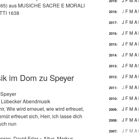
J
F
M
A
2019
:
1665) aus MUSICHE SACRE E MORALI
J
F
M
A
TTI 1638
2018
:
J
F
M
A
2017
:
J
F
M
A
2016
:
J
F
M
A
2015
:
J
F
M
A
2014
:
J
F
M
A
2013
:
ik im Dom zu Speyer
J
F
M
A
2012
:
J
F
M
A
2011
:
 Speyer
J
F
M
A
2010
:
) Lübecker Abendmusik
, Wie wird erneuet, wie wird erfreuet,
J
F
M
A
2009
:
müt erfreuet sich, Herr, ich lasse dich
J
F
M
A
2008
:
euch nun
J
F
M
A
2007
:
pran, David Erler ~ Altus, Markus