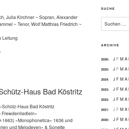
SUCHE
h, Julia Kirchner ~ Sopran, Alexander
Suche
mmel ~ Tenor, Wolf Matthias Friedrich ~
nach:
e Leitung
ARCHIVE
e
J
F
M
A
2026
:
J
F
M
A
2025
:
J
F
M
A
2024
:
-Schütz-Haus Bad Köstritz
J
F
M
A
2023
:
J
F
M
A
2022
:
h-Schütz-Haus Bad Köstritz
J
F
M
A
2021
:
e Frewdenliedlein»
J
F
M
A
99-1663) «Monophonetica» 1636 und
2020
:
Arien und Melodeyen» & Sonette