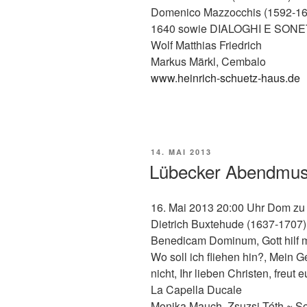
Domenico Mazzocchis (1592-
1640 sowie DIALOGHI E SONE
Wolf Matthias Friedrich
Markus Märkl, Cembalo
www.heinrich-schuetz-haus.de
VERÖFFENTLICHT
14. MAI 2013
AM
Lübecker Abendmus
16. Mai 2013 20:00 Uhr Dom zu
Dietrich Buxtehude (1637-1707
Benedicam Dominum, Gott hilf mir
Wo soll ich fliehen hin?, Mein Ge
nicht, Ihr lieben Christen, freut 
La Capella Ducale
Monika Mauch, Zsuzsi Tóth ~ So