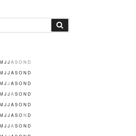
Suchen
M
J
J
A
S
O
N
D
M
J
J
A
S
O
N
D
M
J
J
A
S
O
N
D
M
J
J
A
S
O
N
D
M
J
J
A
S
O
N
D
M
J
J
A
S
O
N
D
M
J
J
A
S
O
N
D