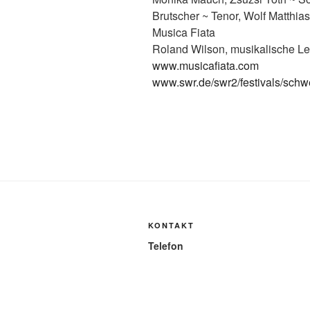
Brutscher ~ Tenor, Wolf Matthias
Musica Fiata
Roland Wilson, musikalische Le
www.musicafiata.com
www.swr.de/swr2/festivals/schwe
KONTAKT
Telefon
Fon +49-37423-47 003
Mobil +49-172-38 99 171
Mail