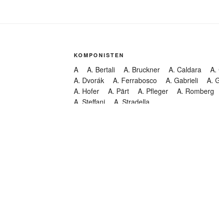
KOMPONISTEN
A
A. Bertali
A. Bruckner
A. Caldara
A.
A. Dvorák
A. Ferrabosco
A. Gabrieli
A. 
A. Hofer
A. Pärt
A. Pfleger
A. Romberg
A. Steffani
A. Stradella
KATEGORIEN
Abendmusik
Abgesagt
Geistliche Konzerte
Kantate
Konzert
Lamentation
Litanei
Messe
Motette
Oper
Oratorium
Organ
Passion
Passionsoratorium
Pastorale
Ps
Suchen
Requiem
Rundfunk
Stabat Mater
Symph
Trauermusik
Vesper