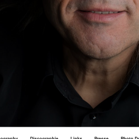
iography
Discographie
Links
Presse
Photo D