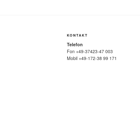
KONTAKT
Telefon
Fon +49-37423-47 003
Mobil +49-172-38 99 171
Mail
wolfmatthiasfriedrich@t-online.de
SUCHE
Suche
nach: