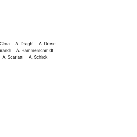
 Cima
A. Draghi
A. Drese
Grandi
A. Hammerschmidt
A. Scarlatti
A. Schlick
Historia
Jesuitendrama
Madrigal
Magnificat
Masques
istenmusiken
Orgelmusik
almkomposition
Recital
onie
Te Deum
Termin