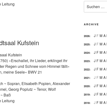
Suche
e Leitung
nach:
ARCHIVE
J
F
M
A
2026
:
dtsaal Kufstein
J
F
M
A
2025
:
J
F
M
A
2024
:
saal Kufstein
) »Erschallet, ihr Lieder, erklinget ihr
J
F
M
A
2023
:
der Regen und Schnee vom Himmel fällt«
J
F
M
A
2022
:
ch, meine Seele« BWV 21
J
F
M
A
2021
:
ach
~
Sopran, Elisabeth Popien, Alexander
J
F
M
A
2020
:
mmel, Georg Poplutz
~
Tenor, Wolf
J
F
M
A
g
~
Baß
2019
:
e Leitung
J
F
M
A
2018
: