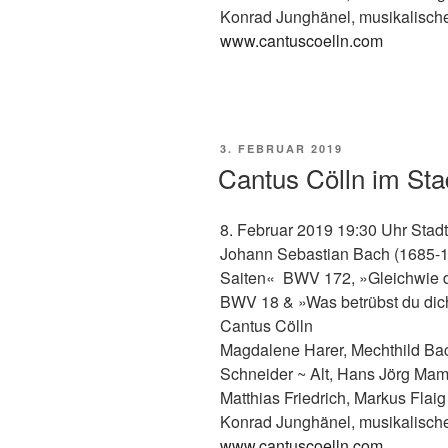
Konrad Junghänel, musikalisch
www.cantuscoelln.com
VERÖFFENTLICHT
3. FEBRUAR 2019
AM
Cantus Cölln im Sta
8. Februar 2019 19:30 Uhr Stadt
Johann Sebastian Bach (1685-1750
Saiten« BWV 172, »Gleichwie 
BWV 18 & »Was betrübst du di
Cantus Cölln
Magdalene Harer, Mechthild B
Schneider
~
Alt, Hans Jörg Ma
Matthias Friedrich, Markus Flai
Konrad Junghänel, musikalisch
www.cantuscoelln.com