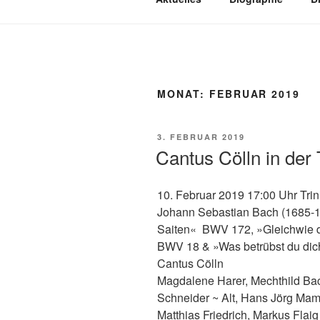
MONAT:
FEBRUAR 2019
VERÖFFENTLICHT
3. FEBRUAR 2019
AM
Cantus Cölln in der T
10. Februar 2019 17:00 Uhr Trini
Johann Sebastian Bach (1685-1750
Saiten« BWV 172, »Gleichwie 
BWV 18 & »Was betrübst du di
Cantus Cölln
Magdalene Harer, Mechthild B
Schneider
~
Alt, Hans Jörg Ma
Matthias Friedrich, Markus Flai