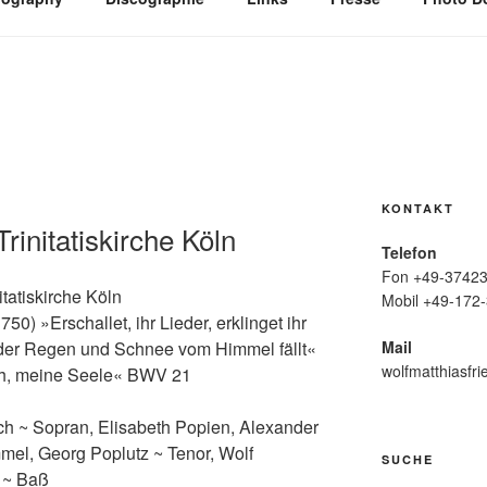
KONTAKT
rinitatiskirche Köln
Telefon
Fon +49-37423
tatiskirche Köln
Mobil +49-172-
) »Erschallet, ihr Lieder, erklinget ihr
Mail
der Regen und Schnee vom Himmel fällt«
wolfmatthiasfri
ch, meine Seele« BWV 21
ach
~
Sopran, Elisabeth Popien, Alexander
mmel, Georg Poplutz
~
Tenor, Wolf
SUCHE
g
~
Baß