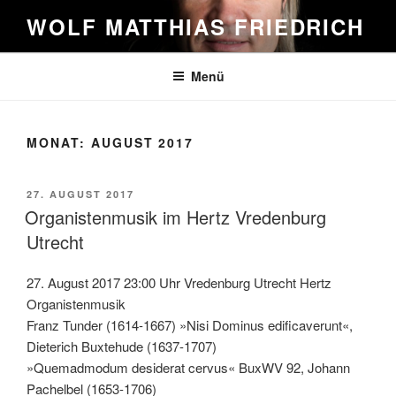
Zum
WOLF MATTHIAS FRIEDRICH
Inhalt
springen
Menü
MONAT:
AUGUST 2017
VERÖFFENTLICHT
27. AUGUST 2017
AM
Organistenmusik im Hertz Vredenburg
Utrecht
27. August 2017 23:00 Uhr Vredenburg Utrecht Hertz
Organistenmusik
Franz Tunder (1614-1667) »Nisi Dominus edificaverunt«,
Dieterich Buxtehude (1637-1707)
»Quemadmodum desiderat cervus« BuxWV 92, Johann
Pachelbel (1653-1706)