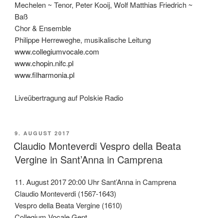
Mechelen ~ Tenor, Peter Kooij, Wolf Matthias Friedrich ~
Baß
Chor & Ensemble
Philippe Herreweghe, musikalische Leitung
www.collegiumvocale.com
www.chopin.nifc.pl
www.filharmonia.pl
Liveübertragung auf Polskie Radio
VERÖFFENTLICHT
9. AUGUST 2017
AM
Claudio Monteverdi Vespro della Beata
Vergine in Sant’Anna in Camprena
11. August 2017 20:00 Uhr Sant’Anna in Camprena
Claudio Monteverdi (1567-1643)
Vespro della Beata Vergine (1610)
Collegium Vocale Gent