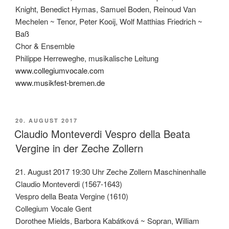
Knight, Benedict Hymas, Samuel Boden, Reinoud Van
Mechelen ~ Tenor, Peter Kooij, Wolf Matthias Friedrich ~
Baß
Chor & Ensemble
Philippe Herreweghe, musikalische Leitung
www.collegiumvocale.com
www.musikfest-bremen.de
VERÖFFENTLICHT
20. AUGUST 2017
AM
Claudio Monteverdi Vespro della Beata
Vergine in der Zeche Zollern
21. August 2017 19:30 Uhr Zeche Zollern Maschinenhalle
Claudio Monteverdi (1567-1643)
Vespro della Beata Vergine (1610)
Collegium Vocale Gent
Dorothee Mields, Barbora Kabátková ~ Sopran, William