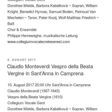
Dorothee Mields, Barbora Kabátková ~ Sopran, William
Knight, Benedict Hymas, Samuel Boden, Reinoud Van
Mechelen ~ Tenor, Peter Kooij, Wolf Matthias Friedrich ~
Baß
Chor & Ensemble
Philippe Herreweghe, musikalische Leitung
www.collegiumvocalecretesenesi.com
VERÖFFENTLICHT
9. AUGUST 2017
AM
Claudio Monteverdi Vespro della Beata
Vergine in Sant’Anna in Camprena
10. August 2017 20:00 Uhr Sant’Anna in Camprena
Claudio Monteverdi (1567-1643)
Vespro della Beata Vergine (1610)
Collegium Vocale Gent
Dorothee Mields, Barbora Kabátková ~ Sopran, William