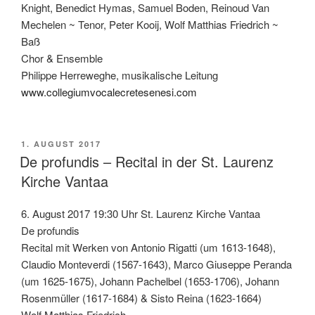
Knight, Benedict Hymas, Samuel Boden, Reinoud Van
Mechelen ~ Tenor, Peter Kooij, Wolf Matthias Friedrich ~
Baß
Chor & Ensemble
Philippe Herreweghe, musikalische Leitung
www.collegiumvocalecretesenesi.com
VERÖFFENTLICHT
1. AUGUST 2017
AM
De profundis – Recital in der St. Laurenz
Kirche Vantaa
6. August 2017 19:30 Uhr St. Laurenz Kirche Vantaa
De profundis
Recital mit Werken von Antonio Rigatti (um 1613-1648),
Claudio Monteverdi (1567-1643), Marco Giuseppe Peranda
(um 1625-1675), Johann Pachelbel (1653-1706), Johann
Rosenmüller (1617-1684) & Sisto Reina (1623-1664)
Wolf Matthias Friedrich