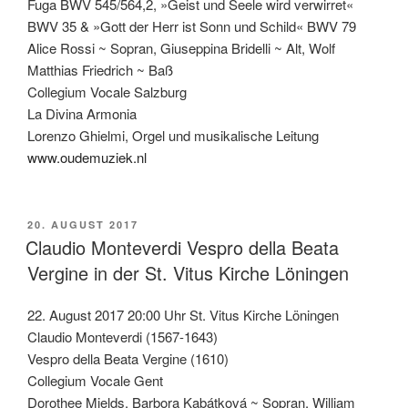
Fuga BWV 545/564,2, »Geist und Seele wird verwirret«
BWV 35 & »Gott der Herr ist Sonn und Schild« BWV 79
Alice Rossi ~ Sopran, Giuseppina Bridelli ~ Alt, Wolf
Matthias Friedrich ~ Baß
Collegium Vocale Salzburg
La Divina Armonia
Lorenzo Ghielmi, Orgel und musikalische Leitung
www.oudemuziek.nl
VERÖFFENTLICHT
20. AUGUST 2017
AM
Claudio Monteverdi Vespro della Beata
Vergine in der St. Vitus Kirche Löningen
22. August 2017 20:00 Uhr St. Vitus Kirche Löningen
Claudio Monteverdi (1567-1643)
Vespro della Beata Vergine (1610)
Collegium Vocale Gent
Dorothee Mields, Barbora Kabátková ~ Sopran, William