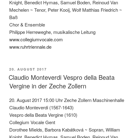
Knight, Benedict Hymas, Samuel Boden, Reinoud Van
Mechelen ~ Tenor, Peter Kooij, Wolf Matthias Friedrich ~
Baß
Chor & Ensemble
Philippe Herreweghe, musikalische Leitung
www.collegiumvocale.com
www.ruhrtriennale.de
VERÖFFENTLICHT
20. AUGUST 2017
AM
Claudio Monteverdi Vespro della Beata
Vergine in der Zeche Zollern
20. August 2017 15:00 Uhr Zeche Zollern Maschinenhalle
Claudio Monteverdi (1567-1643)
Vespro della Beata Vergine (1610)
Collegium Vocale Gent
Dorothee Mields, Barbora Kabátková ~ Sopran, William
Knight, Benedict Hymas, Samuel Boden, Reinoud Van