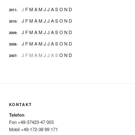
J
F
M
A
M
J
J
A
S
O
N
D
2011
:
J
F
M
A
M
J
J
A
S
O
N
D
2010
:
J
F
M
A
M
J
J
A
S
O
N
D
2009
:
J
F
M
A
M
J
J
A
S
O
N
D
2008
:
J
F
M
A
M
J
J
A
S
O
N
D
2007
:
KONTAKT
Telefon
Fon +49-37423-47 003
Mobil +49-172-38 99 171