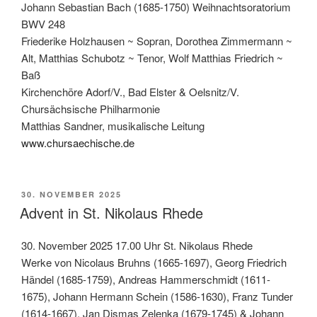
Johann Sebastian Bach (1685-1750) Weihnachtsoratorium
BWV 248
Friederike Holzhausen ~ Sopran, Dorothea Zimmermann ~
Alt, Matthias Schubotz ~ Tenor, Wolf Matthias Friedrich ~
Baß
Kirchenchöre Adorf/V., Bad Elster & Oelsnitz/V.
Chursächsische Philharmonie
Matthias Sandner, musikalische Leitung
www.chursaechische.de
VERÖFFENTLICHT
30. NOVEMBER 2025
AM
Advent in St. Nikolaus Rhede
30. November 2025 17.00 Uhr St. Nikolaus Rhede
Werke von Nicolaus Bruhns (1665-1697), Georg Friedrich
Händel (1685-1759), Andreas Hammerschmidt (1611-
1675), Johann Hermann Schein (1586-1630), Franz Tunder
(1614-1667), Jan Dismas Zelenka (1679-1745) & Johann