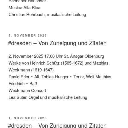
Bachchor Hannover
Musica Alta Ripa
Christian Rohrbach, musikalische Leitung
VERÖFFENTLICHT
2. NOVEMBER 2025
AM
#dresden – Von Zuneigung und Zitaten
2. November 2025 17.00 Uhr St. Ansgar Oldenburg
Werke von Heinrich Schütz (1585-1672) und Matthias
Weckmann (1619-1647)
David Erler ~ Alt, Tobias Hunger ~ Tenor, Wolf Matthias
Friedrich ~ Baß
Weckmann Consort
Lea Suter, Orgel und musikalische Leitung
VERÖFFENTLICHT
1. NOVEMBER 2025
AM
#dresden – Von Zuneigung und Zitaten