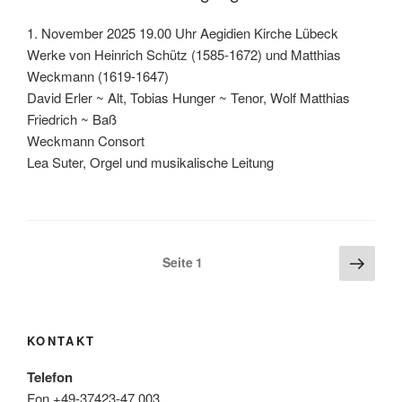
1. November 2025 19.00 Uhr Aegidien Kirche Lübeck
Werke von Heinrich Schütz (1585-1672) und Matthias
Weckmann (1619-1647)
David Erler ~ Alt, Tobias Hunger ~ Tenor, Wolf Matthias
Friedrich ~ Baß
Weckmann Consort
Lea Suter, Orgel und musikalische Leitung
Seitennummerierung
Näch
Seite
1
Seite
der
Beiträge
KONTAKT
Telefon
Fon +49-37423-47 003