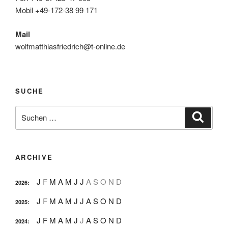
Mobil +49-172-38 99 171
Mail
wolfmatthiasfriedrich@t-online.de
SUCHE
Suche
Suche
nach:
ARCHIVE
J
F
M
A
M
J
J
A
S
O
N
D
2026
:
J
F
M
A
M
J
J
A
S
O
N
D
2025
:
J
F
M
A
M
J
J
A
S
O
N
D
2024
: