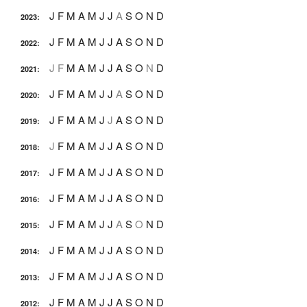
J
F
M
A
M
J
J
A
S
O
N
D
2023
:
J
F
M
A
M
J
J
A
S
O
N
D
2022
:
J
F
M
A
M
J
J
A
S
O
N
D
2021
:
J
F
M
A
M
J
J
A
S
O
N
D
2020
:
J
F
M
A
M
J
J
A
S
O
N
D
2019
:
J
F
M
A
M
J
J
A
S
O
N
D
2018
:
J
F
M
A
M
J
J
A
S
O
N
D
2017
:
J
F
M
A
M
J
J
A
S
O
N
D
2016
:
J
F
M
A
M
J
J
A
S
O
N
D
2015
:
J
F
M
A
M
J
J
A
S
O
N
D
2014
:
J
F
M
A
M
J
J
A
S
O
N
D
2013
:
J
F
M
A
M
J
J
A
S
O
N
D
2012
: