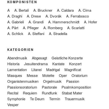
KOMPONISTEN
A
A. Bertali
A. Bruckner
A. Caldara
A. Cima
A. Draghi
A. Drese
A. Dvorák
A. Ferrabosco
A. Gabrieli
A. Grandi
A. Hammerschmidt
A. Hofer
A. Pärt
A. Pfleger
A. Romberg
A. Scarlatti
A. Schlick
A. Steffani
A. Stradella
KATEGORIEN
Abendmusik
Abgesagt
Geistliche Konzerte
Historia
Jesuitendrama
Kantate
Konzert
Lamentation
Litanei
Madrigal
Magnificat
Masques
Messe
Motette
Oper
Oratorium
Organistenmusiken
Orgelmusik
Passion
Passionsoratorium
Pastorale
Psalmkomposition
Recital
Requiem
Rundfunk
Stabat Mater
Symphonie
Te Deum
Termin
Trauermusik
Vesper