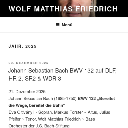
Zum
WOLF MATTHIAS FRIEDRICH
Inhalt
springen
Menü
JAHR:
2025
VERÖFFENTLICHT
20. DEZEMBER 2025
AM
Johann Sebastian Bach BWV 132 auf DLF,
HR 2, SR2 & WDR 3
21. Dezember 2025
Johann Sebastian Bach (1685-1750)
BWV 132 „Bereitet
die Wege, bereitet die Bahn“
Eva Oltiványi ~ Sopran, Markus Forster ~ Altus, Julius
Pfeifer ~ Tenor, Wolf Matthias Friedrich ~ Bass
Orchester der J.S. Bach-Stiftung