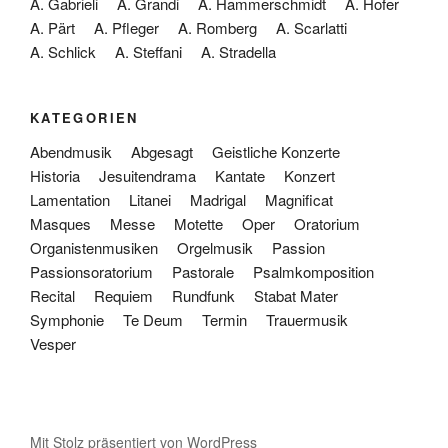
A. Gabrieli
A. Grandi
A. Hammerschmidt
A. Hofer
A. Pärt
A. Pfleger
A. Romberg
A. Scarlatti
A. Schlick
A. Steffani
A. Stradella
KATEGORIEN
Abendmusik
Abgesagt
Geistliche Konzerte
Historia
Jesuitendrama
Kantate
Konzert
Lamentation
Litanei
Madrigal
Magnificat
Masques
Messe
Motette
Oper
Oratorium
Organistenmusiken
Orgelmusik
Passion
Passionsoratorium
Pastorale
Psalmkomposition
Recital
Requiem
Rundfunk
Stabat Mater
Symphonie
Te Deum
Termin
Trauermusik
Vesper
Mit Stolz präsentiert von WordPress