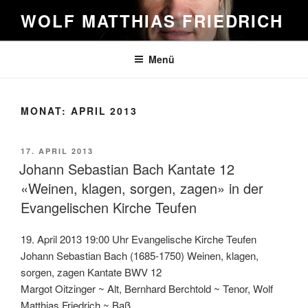
Zum
WOLF MATTHIAS FRIEDRICH
Inhalt
springen
Menü
MONAT:
APRIL 2013
VERÖFFENTLICHT
17. APRIL 2013
AM
Johann Sebastian Bach Kantate 12
«Weinen, klagen, sorgen, zagen» in der
Evangelischen Kirche Teufen
19. April 2013 19:00 Uhr Evangelische Kirche Teufen
Johann Sebastian Bach (1685-1750) Weinen, klagen,
sorgen, zagen Kantate BWV 12
Margot Oitzinger ~ Alt, Bernhard Berchtold ~ Tenor, Wolf
Matthias Friedrich ~ Baß