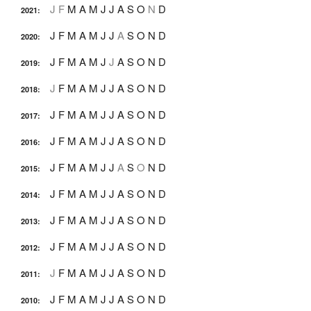
J
F
M
A
M
J
J
A
S
O
N
D
2021
:
J
F
M
A
M
J
J
A
S
O
N
D
2020
:
J
F
M
A
M
J
J
A
S
O
N
D
2019
:
J
F
M
A
M
J
J
A
S
O
N
D
2018
:
J
F
M
A
M
J
J
A
S
O
N
D
2017
:
J
F
M
A
M
J
J
A
S
O
N
D
2016
:
J
F
M
A
M
J
J
A
S
O
N
D
2015
:
J
F
M
A
M
J
J
A
S
O
N
D
2014
:
J
F
M
A
M
J
J
A
S
O
N
D
2013
:
J
F
M
A
M
J
J
A
S
O
N
D
2012
:
J
F
M
A
M
J
J
A
S
O
N
D
2011
:
J
F
M
A
M
J
J
A
S
O
N
D
2010
: