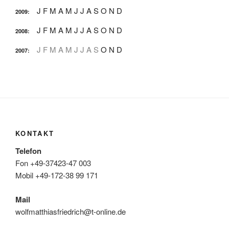
J
F
M
A
M
J
J
A
S
O
N
D
2009
:
J
F
M
A
M
J
J
A
S
O
N
D
2008
:
J
F
M
A
M
J
J
A
S
O
N
D
2007
:
KONTAKT
Telefon
Fon +49-37423-47 003
Mobil +49-172-38 99 171
Mail
wolfmatthiasfriedrich@t-online.de