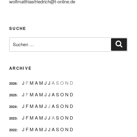
wolfmatthiasfriedrich@t-online.de
SUCHE
Suche
Suche
nach:
ARCHIVE
J
F
M
A
M
J
J
A
S
O
N
D
2026
:
J
F
M
A
M
J
J
A
S
O
N
D
2025
:
J
F
M
A
M
J
J
A
S
O
N
D
2024
:
J
F
M
A
M
J
J
A
S
O
N
D
2023
:
J
F
M
A
M
J
J
A
S
O
N
D
2022
: