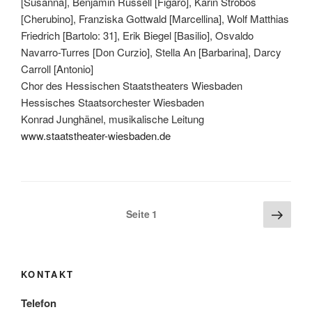
[Susanna], Benjamin Russell [Figaro], Karin Strobos
[Cherubino], Franziska Gottwald [Marcellina], Wolf Matthias
Friedrich [Bartolo: 31], Erik Biegel [Basilio], Osvaldo
Navarro-Turres [Don Curzio], Stella An [Barbarina], Darcy
Carroll [Antonio]
Chor des Hessischen Staatstheaters Wiesbaden
Hessisches Staatsorchester Wiesbaden
Konrad Junghänel, musikalische Leitung
www.staatstheater-wiesbaden.de
Seitennummerierung
Näch
Seite
1
Seite
der
Beiträge
KONTAKT
Telefon