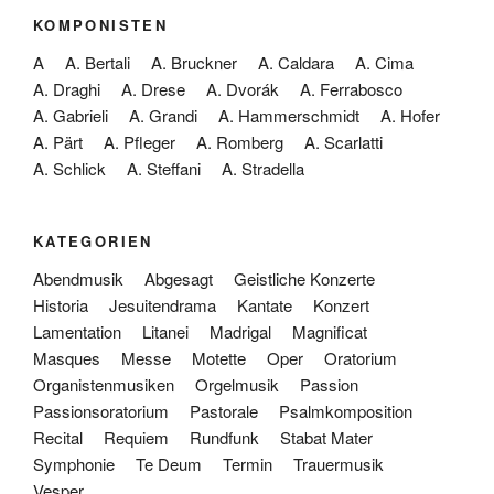
KOMPONISTEN
A
A. Bertali
A. Bruckner
A. Caldara
A. Cima
A. Draghi
A. Drese
A. Dvorák
A. Ferrabosco
A. Gabrieli
A. Grandi
A. Hammerschmidt
A. Hofer
A. Pärt
A. Pfleger
A. Romberg
A. Scarlatti
A. Schlick
A. Steffani
A. Stradella
KATEGORIEN
Abendmusik
Abgesagt
Geistliche Konzerte
Historia
Jesuitendrama
Kantate
Konzert
Lamentation
Litanei
Madrigal
Magnificat
Masques
Messe
Motette
Oper
Oratorium
Organistenmusiken
Orgelmusik
Passion
Passionsoratorium
Pastorale
Psalmkomposition
Recital
Requiem
Rundfunk
Stabat Mater
Symphonie
Te Deum
Termin
Trauermusik
Vesper