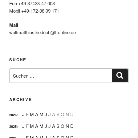
Fon +49-37423-47 003
Mobil +49-172-38 99 171
Mail
wolfmatthiasfriedrich@t-online.de
SUCHE
Suche
Suche
nach:
ARCHIVE
J
F
M
A
M
J
J
A
S
O
N
D
2026
:
J
F
M
A
M
J
J
A
S
O
N
D
2025
:
J
F
M
A
M
J
J
A
S
O
N
D