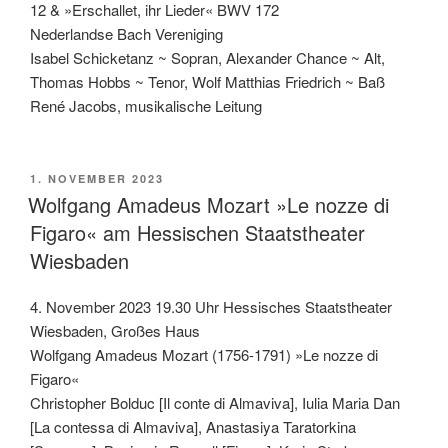
12 & »Erschallet, ihr Lieder« BWV 172
Nederlandse Bach Vereniging
Isabel Schicketanz ~ Sopran, Alexander Chance ~ Alt,
Thomas Hobbs ~ Tenor, Wolf Matthias Friedrich ~ Baß
René Jacobs, musikalische Leitung
VERÖFFENTLICHT
1. NOVEMBER 2023
AM
Wolfgang Amadeus Mozart »Le nozze di
Figaro« am Hessischen Staatstheater
Wiesbaden
4. November 2023 19.30 Uhr Hessisches Staatstheater
Wiesbaden, Großes Haus
Wolfgang Amadeus Mozart (1756-1791) »Le nozze di
Figaro«
Christopher Bolduc [Il conte di Almaviva], Iulia Maria Dan
[La contessa di Almaviva], Anastasiya Taratorkina