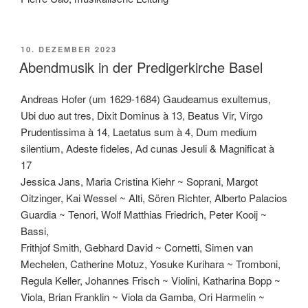
VERÖFFENTLICHT
10. DEZEMBER 2023
AM
Abendmusik in der Predigerkirche Basel
Andreas Hofer (um 1629-1684) Gaudeamus exultemus,
Ubi duo aut tres, Dixit Dominus à 13, Beatus Vir, Virgo
Prudentissima à 14, Laetatus sum à 4, Dum medium
silentium, Adeste fideles, Ad cunas Jesuli & Magnificat à
17
Jessica Jans, Maria Cristina Kiehr ~ Soprani, Margot
Oitzinger, Kai Wessel ~ Alti, Sören Richter, Alberto Palacios
Guardia ~ Tenori, Wolf Matthias Friedrich, Peter Kooij ~
Bassi,
Frithjof Smith, Gebhard David ~ Cornetti, Simen van
Mechelen, Catherine Motuz, Yosuke Kurihara ~ Tromboni,
Regula Keller, Johannes Frisch ~ Violini, Katharina Bopp ~
Viola, Brian Franklin ~ Viola da Gamba, Ori Harmelin ~