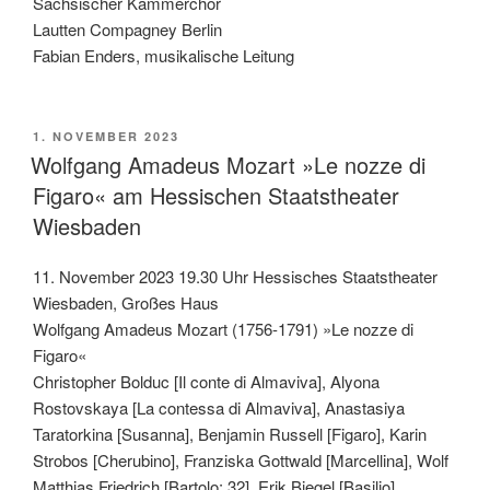
Sächsischer Kammerchor
Lautten Compagney Berlin
Fabian Enders, musikalische Leitung
VERÖFFENTLICHT
1. NOVEMBER 2023
AM
Wolfgang Amadeus Mozart »Le nozze di
Figaro« am Hessischen Staatstheater
Wiesbaden
11. November 2023 19.30 Uhr Hessisches Staatstheater
Wiesbaden, Großes Haus
Wolfgang Amadeus Mozart (1756-1791) »Le nozze di
Figaro«
Christopher Bolduc [Il conte di Almaviva], Alyona
Rostovskaya [La contessa di Almaviva], Anastasiya
Taratorkina [Susanna], Benjamin Russell [Figaro], Karin
Strobos [Cherubino], Franziska Gottwald [Marcellina], Wolf
Matthias Friedrich [Bartolo: 32], Erik Biegel [Basilio],