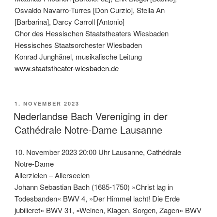
Osvaldo Navarro-Turres [Don Curzio], Stella An
[Barbarina], Darcy Carroll [Antonio]
Chor des Hessischen Staatstheaters Wiesbaden
Hessisches Staatsorchester Wiesbaden
Konrad Junghänel, musikalische Leitung
www.staatstheater-wiesbaden.de
VERÖFFENTLICHT
1. NOVEMBER 2023
AM
Nederlandse Bach Vereniging in der
Cathédrale Notre-Dame Lausanne
10. November 2023 20:00 Uhr Lausanne, Cathédrale
Notre-Dame
Allerzielen – Allerseelen
Johann Sebastian Bach (1685-1750) »Christ lag in
Todesbanden« BWV 4, »Der Himmel lacht! Die Erde
jubilieret« BWV 31, »Weinen, Klagen, Sorgen, Zagen« BWV