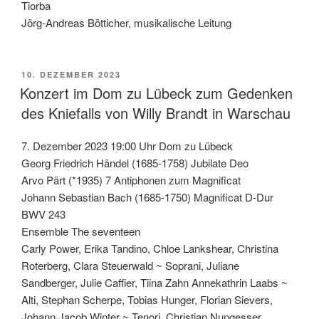
Tiorba
Jörg-Andreas Bötticher, musikalische Leitung
VERÖFFENTLICHT
10. DEZEMBER 2023
AM
Konzert im Dom zu Lübeck zum Gedenken
des Kniefalls von Willy Brandt in Warschau
7. Dezember 2023 19:00 Uhr Dom zu Lübeck
Georg Friedrich Händel (1685-1758) Jubilate Deo
Arvo Pärt (*1935) 7 Antiphonen zum Magnificat
Johann Sebastian Bach (1685-1750) Magnificat D-Dur
BWV 243
Ensemble The seventeen
Carly Power, Erika Tandino, Chloe Lankshear, Christina
Roterberg, Clara Steuerwald ~ Soprani, Juliane
Sandberger, Julie Caffier, Tiina Zahn Annekathrin Laabs ~
Alti, Stephan Scherpe, Tobias Hunger, Florian Sievers,
Johann Jacob Winter ~ Tenori, Christian Nungesser,