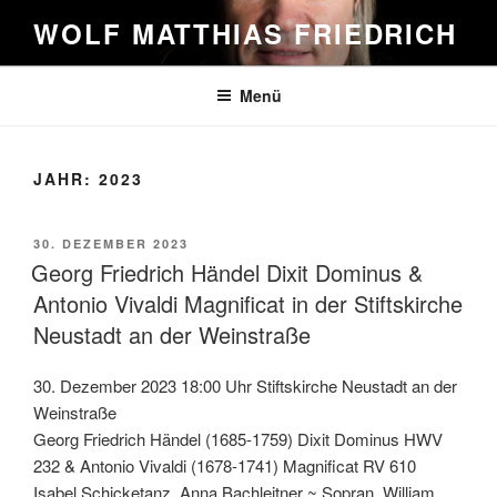
Zum
WOLF MATTHIAS FRIEDRICH
Inhalt
springen
Menü
JAHR:
2023
VERÖFFENTLICHT
30. DEZEMBER 2023
AM
Georg Friedrich Händel Dixit Dominus &
Antonio Vivaldi Magnificat in der Stiftskirche
Neustadt an der Weinstraße
30. Dezember 2023 18:00 Uhr Stiftskirche Neustadt an der
Weinstraße
Georg Friedrich Händel (1685-1759) Dixit Dominus HWV
232 & Antonio Vivaldi (1678-1741) Magnificat RV 610
Isabel Schicketanz, Anna Bachleitner ~ Sopran, William