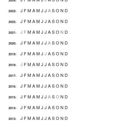
2024
:
J
F
M
A
M
J
J
A
S
O
N
D
2023
:
J
F
M
A
M
J
J
A
S
O
N
D
2022
:
J
F
M
A
M
J
J
A
S
O
N
D
2021
:
J
F
M
A
M
J
J
A
S
O
N
D
2020
:
J
F
M
A
M
J
J
A
S
O
N
D
2019
:
J
F
M
A
M
J
J
A
S
O
N
D
2018
:
J
F
M
A
M
J
J
A
S
O
N
D
2017
:
J
F
M
A
M
J
J
A
S
O
N
D
2016
:
J
F
M
A
M
J
J
A
S
O
N
D
2015
:
J
F
M
A
M
J
J
A
S
O
N
D
2014
:
J
F
M
A
M
J
J
A
S
O
N
D
2013
: