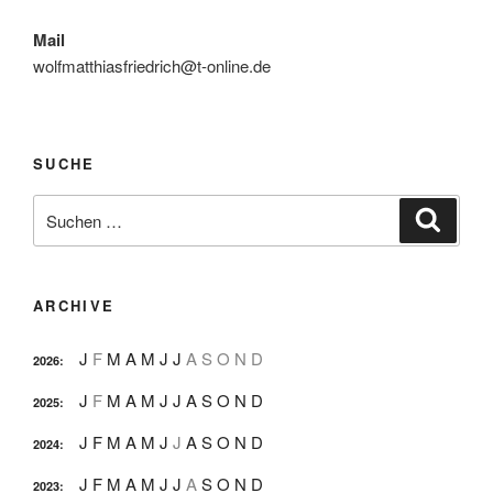
Mail
wolfmatthiasfriedrich@t-online.de
SUCHE
Suche
Suche
nach:
ARCHIVE
J
F
M
A
M
J
J
A
S
O
N
D
2026
:
J
F
M
A
M
J
J
A
S
O
N
D
2025
:
J
F
M
A
M
J
J
A
S
O
N
D
2024
:
J
F
M
A
M
J
J
A
S
O
N
D
2023
: