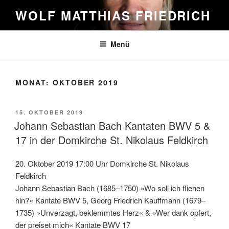
Zum
WOLF MATTHIAS FRIEDRICH
Inhalt
springen
Menü
MONAT:
OKTOBER 2019
VERÖFFENTLICHT
15. OKTOBER 2019
AM
Johann Sebastian Bach Kantaten BWV 5 &
17 in der Domkirche St. Nikolaus Feldkirch
20. Oktober 2019 17:00 Uhr Domkirche St. Nikolaus
Feldkirch
Johann Sebastian Bach (1685–1750) »Wo soll ich fliehen
hin?« Kantate BWV 5, Georg Friedrich Kauffmann (1679–
1735) »Unverzagt, beklemmtes Herz« & »Wer dank opfert,
der preiset mich« Kantate BWV 17