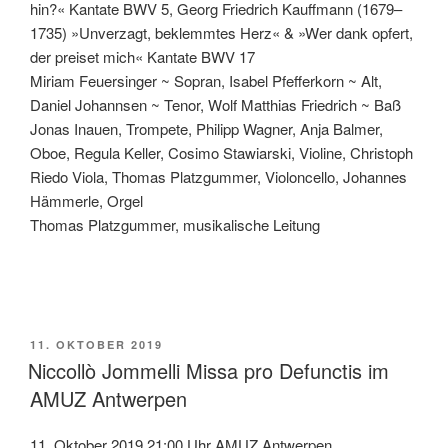
hin?« Kantate BWV 5, Georg Friedrich Kauffmann (1679–
1735) »Unverzagt, beklemmtes Herz« & »Wer dank opfert,
der preiset mich« Kantate BWV 17
Miriam Feuersinger ~ Sopran, Isabel Pfefferkorn ~ Alt,
Daniel Johannsen ~ Tenor, Wolf Matthias Friedrich ~ Baß
Jonas Inauen, Trompete, Philipp Wagner, Anja Balmer,
Oboe, Regula Keller, Cosimo Stawiarski, Violine, Christoph
Riedo Viola, Thomas Platzgummer, Violoncello, Johannes
Hämmerle, Orgel
Thomas Platzgummer, musikalische Leitung
VERÖFFENTLICHT
11. OKTOBER 2019
AM
Niccollò Jommelli Missa pro Defunctis im
AMUZ Antwerpen
11. Oktober 2019 21:00 Uhr AMUZ Antwerpen