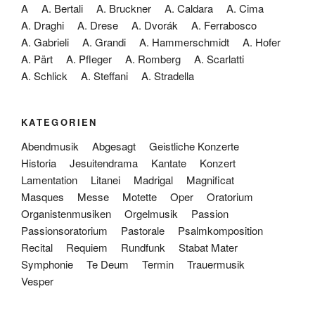
A
A. Bertali
A. Bruckner
A. Caldara
A. Cima
A. Draghi
A. Drese
A. Dvorák
A. Ferrabosco
A. Gabrieli
A. Grandi
A. Hammerschmidt
A. Hofer
A. Pärt
A. Pfleger
A. Romberg
A. Scarlatti
A. Schlick
A. Steffani
A. Stradella
KATEGORIEN
Abendmusik
Abgesagt
Geistliche Konzerte
Historia
Jesuitendrama
Kantate
Konzert
Lamentation
Litanei
Madrigal
Magnificat
Masques
Messe
Motette
Oper
Oratorium
Organistenmusiken
Orgelmusik
Passion
Passionsoratorium
Pastorale
Psalmkomposition
Recital
Requiem
Rundfunk
Stabat Mater
Symphonie
Te Deum
Termin
Trauermusik
Vesper