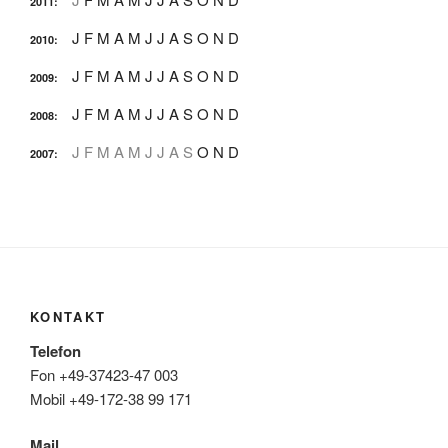
2011
:
J
F
M
A
M
J
J
A
S
O
N
D
2010
:
J
F
M
A
M
J
J
A
S
O
N
D
2009
:
J
F
M
A
M
J
J
A
S
O
N
D
2008
:
J
F
M
A
M
J
J
A
S
O
N
D
2007
:
KONTAKT
Telefon
Fon +49-37423-47 003
Mobil +49-172-38 99 171
Mail