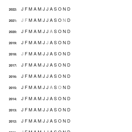
J
F
M
A
M
J
J
A
S
O
N
D
2022
:
J
F
M
A
M
J
J
A
S
O
N
D
2021
:
J
F
M
A
M
J
J
A
S
O
N
D
2020
:
J
F
M
A
M
J
J
A
S
O
N
D
2019
:
J
F
M
A
M
J
J
A
S
O
N
D
2018
:
J
F
M
A
M
J
J
A
S
O
N
D
2017
:
J
F
M
A
M
J
J
A
S
O
N
D
2016
:
J
F
M
A
M
J
J
A
S
O
N
D
2015
:
J
F
M
A
M
J
J
A
S
O
N
D
2014
:
J
F
M
A
M
J
J
A
S
O
N
D
2013
:
J
F
M
A
M
J
J
A
S
O
N
D
2012
:
J
F
M
A
M
J
J
A
S
O
N
D