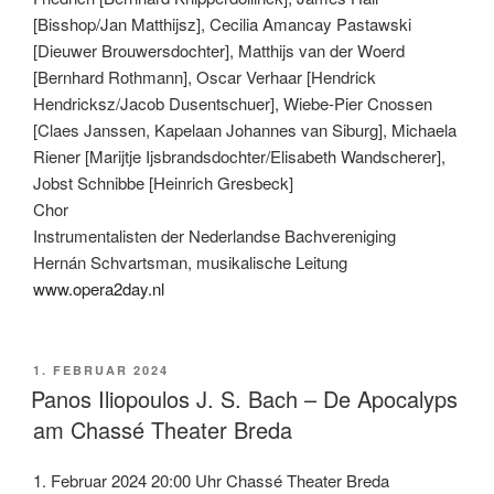
[Bisshop/Jan Matthijsz], Cecilia Amancay Pastawski
[Dieuwer Brouwersdochter], Matthijs van der Woerd
[Bernhard Rothmann], Oscar Verhaar [Hendrick
Hendricksz/Jacob Dusentschuer], Wiebe-Pier Cnossen
[Claes Janssen, Kapelaan Johannes van Siburg], Michaela
Riener [Marijtje Ijsbrandsdochter/Elisabeth Wandscherer],
Jobst Schnibbe [Heinrich Gresbeck]
Chor
Instrumentalisten der Nederlandse Bachvereniging
Hernán Schvartsman, musikalische Leitung
www.opera2day.nl
VERÖFFENTLICHT
1. FEBRUAR 2024
AM
Panos Iliopoulos J. S. Bach – De Apocalyps
am Chassé Theater Breda
1. Februar 2024 20:00 Uhr Chassé Theater Breda