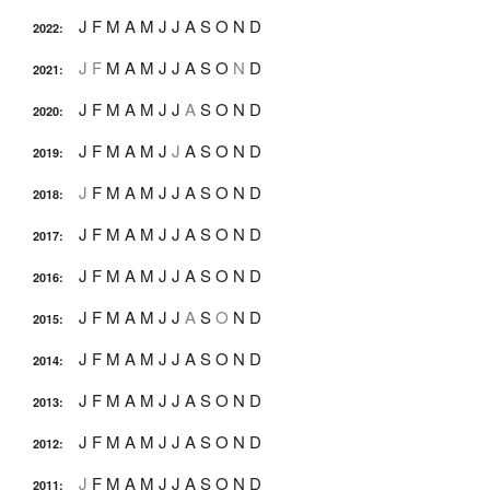
J
F
M
A
M
J
J
A
S
O
N
D
2022
:
J
F
M
A
M
J
J
A
S
O
N
D
2021
:
J
F
M
A
M
J
J
A
S
O
N
D
2020
:
J
F
M
A
M
J
J
A
S
O
N
D
2019
:
J
F
M
A
M
J
J
A
S
O
N
D
2018
:
J
F
M
A
M
J
J
A
S
O
N
D
2017
:
J
F
M
A
M
J
J
A
S
O
N
D
2016
:
J
F
M
A
M
J
J
A
S
O
N
D
2015
:
J
F
M
A
M
J
J
A
S
O
N
D
2014
:
J
F
M
A
M
J
J
A
S
O
N
D
2013
:
J
F
M
A
M
J
J
A
S
O
N
D
2012
:
J
F
M
A
M
J
J
A
S
O
N
D
2011
: