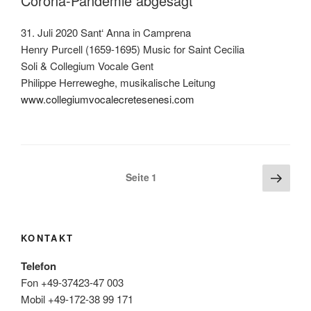
Corona-Pandemie abgesagt
31. Juli 2020 Sant‘ Anna in Camprena
Henry Purcell (1659-1695) Music for Saint Cecilia
Soli & Collegium Vocale Gent
Philippe Herreweghe, musikalische Leitung
www.collegiumvocalecretesenesi.com
Seitennummerierung
Näch
Seite
1
Seite
der
Beiträge
KONTAKT
Telefon
Fon +49-37423-47 003
Mobil +49-172-38 99 171