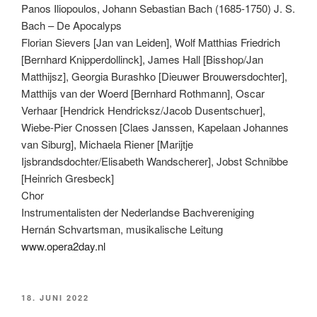
Panos Iliopoulos, Johann Sebastian Bach (1685-1750) J. S.
Bach – De Apocalyps
Florian Sievers [Jan van Leiden], Wolf Matthias Friedrich
[Bernhard Knipperdollinck], James Hall [Bisshop/Jan
Matthijsz], Georgia Burashko [Dieuwer Brouwersdochter],
Matthijs van der Woerd [Bernhard Rothmann], Oscar
Verhaar [Hendrick Hendricksz/Jacob Dusentschuer],
Wiebe-Pier Cnossen [Claes Janssen, Kapelaan Johannes
van Siburg], Michaela Riener [Marijtje
Ijsbrandsdochter/Elisabeth Wandscherer], Jobst Schnibbe
[Heinrich Gresbeck]
Chor
Instrumentalisten der Nederlandse Bachvereniging
Hernán Schvartsman, musikalische Leitung
www.opera2day.nl
VERÖFFENTLICHT
18. JUNI 2022
AM