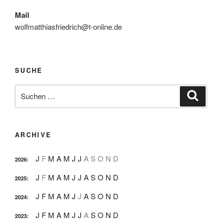
Mail
wolfmatthiasfriedrich@t-online.de
SUCHE
Suche
Suche
nach:
ARCHIVE
J
F
M
A
M
J
J
A
S
O
N
D
2026
:
J
F
M
A
M
J
J
A
S
O
N
D
2025
:
J
F
M
A
M
J
J
A
S
O
N
D
2024
:
J
F
M
A
M
J
J
A
S
O
N
D
2023
: