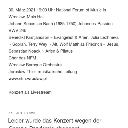
30. März 2021 19:00 Uhr National Forum of Music in
Wroclaw, Main Hall
Johann Sebastian Bach (1685-1750) Johannes-Passion
BWV 245
Benedikt Kristjánsson ~ Evangelist & Arien, Julia Lezhneva
~ Sopran, Terry Wey ~ Alt, Wolf Matthias Friedrich ~ Jesus,
Sebastian Noack ~ Arien & Pilatus
Chor des NFM
Wroclaw Baroque Orchestra
Jaroslaw Thiel, musikalische Leitung
www.nfm.wroclaw.pl
Konzert als Livestream
VERÖFFENTLICHT
31. JULI 2020
AM
Leider wurde das Konzert wegen der