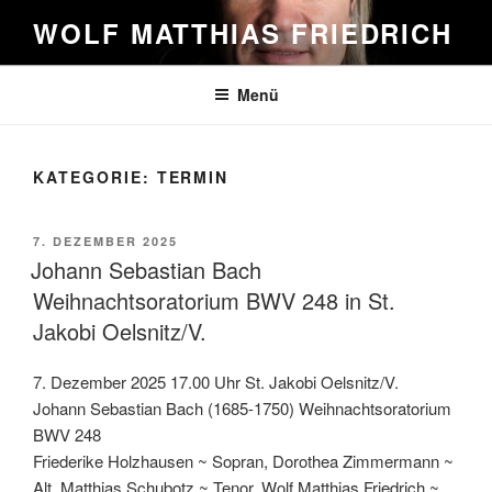
Zum
WOLF MATTHIAS FRIEDRICH
Inhalt
springen
Menü
KATEGORIE:
TERMIN
VERÖFFENTLICHT
7. DEZEMBER 2025
AM
Johann Sebastian Bach
Weihnachtsoratorium BWV 248 in St.
Jakobi Oelsnitz/V.
7. Dezember 2025 17.00 Uhr St. Jakobi Oelsnitz/V.
Johann Sebastian Bach (1685-1750) Weihnachtsoratorium
BWV 248
Friederike Holzhausen ~ Sopran, Dorothea Zimmermann ~
Alt, Matthias Schubotz ~ Tenor, Wolf Matthias Friedrich ~