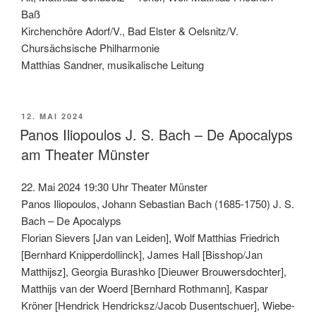
Baß
Kirchenchöre Adorf/V., Bad Elster & Oelsnitz/V.
Chursächsische Philharmonie
Matthias Sandner, musikalische Leitung
VERÖFFENTLICHT
12. MAI 2024
AM
Panos Iliopoulos J. S. Bach – De Apocalyps
am Theater Münster
22. Mai 2024 19:30 Uhr Theater Münster
Panos Iliopoulos, Johann Sebastian Bach (1685-1750) J. S.
Bach – De Apocalyps
Florian Sievers [Jan van Leiden], Wolf Matthias Friedrich
[Bernhard Knipperdollinck], James Hall [Bisshop/Jan
Matthijsz], Georgia Burashko [Dieuwer Brouwersdochter],
Matthijs van der Woerd [Bernhard Rothmann], Kaspar
Kröner [Hendrick Hendricksz/Jacob Dusentschuer], Wiebe-