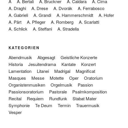
A
A. Bertali
A. Bruckner
A. Caldara
A. Cima
A. Draghi
A. Drese
A. Dvorák
A. Ferrabosco
A. Gabrieli
A. Grandi
A. Hammerschmidt
A. Hofer
A. Pärt
A. Pfleger
A. Romberg
A. Scarlatti
A. Schlick
A. Steffani
A. Stradella
KATEGORIEN
Abendmusik
Abgesagt
Geistliche Konzerte
Historia
Jesuitendrama
Kantate
Konzert
Lamentation
Litanei
Madrigal
Magnificat
Masques
Messe
Motette
Oper
Oratorium
Organistenmusiken
Orgelmusik
Passion
Passionsoratorium
Pastorale
Psalmkomposition
Recital
Requiem
Rundfunk
Stabat Mater
Symphonie
Te Deum
Termin
Trauermusik
Vesper