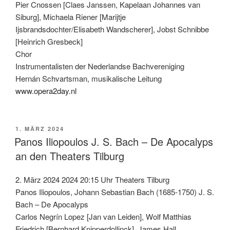
Pier Cnossen [Claes Janssen, Kapelaan Johannes van
Siburg], Michaela Riener [Marijtje
Ijsbrandsdochter/Elisabeth Wandscherer], Jobst Schnibbe
[Heinrich Gresbeck]
Chor
Instrumentalisten der Nederlandse Bachvereniging
Hernán Schvartsman, musikalische Leitung
www.opera2day.nl
VERÖFFENTLICHT
1. MÄRZ 2024
AM
Panos Iliopoulos J. S. Bach – De Apocalyps
an den Theaters Tilburg
2. März 2024 2024 20:15 Uhr Theaters Tilburg
Panos Iliopoulos, Johann Sebastian Bach (1685-1750) J. S.
Bach – De Apocalyps
Carlos Negrín Lopez [Jan van Leiden], Wolf Matthias
Friedrich [Bernhard Knipperdollinck], James Hall