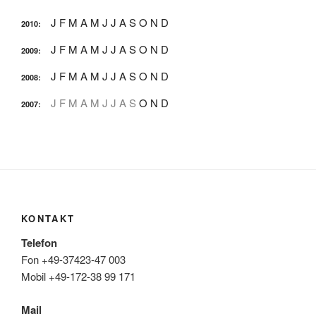
J
F
M
A
M
J
J
A
S
O
N
D
2010
:
J
F
M
A
M
J
J
A
S
O
N
D
2009
:
J
F
M
A
M
J
J
A
S
O
N
D
2008
:
J
F
M
A
M
J
J
A
S
O
N
D
2007
:
KONTAKT
Telefon
Fon +49-37423-47 003
Mobil +49-172-38 99 171
Mail