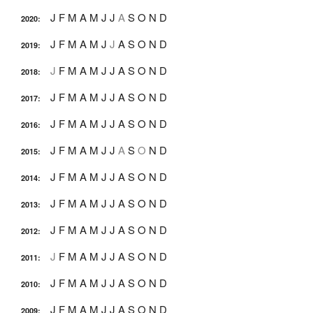
J
F
M
A
M
J
J
A
S
O
N
D
2020
:
J
F
M
A
M
J
J
A
S
O
N
D
2019
:
J
F
M
A
M
J
J
A
S
O
N
D
2018
:
J
F
M
A
M
J
J
A
S
O
N
D
2017
:
J
F
M
A
M
J
J
A
S
O
N
D
2016
:
J
F
M
A
M
J
J
A
S
O
N
D
2015
:
J
F
M
A
M
J
J
A
S
O
N
D
2014
:
J
F
M
A
M
J
J
A
S
O
N
D
2013
:
J
F
M
A
M
J
J
A
S
O
N
D
2012
:
J
F
M
A
M
J
J
A
S
O
N
D
2011
:
J
F
M
A
M
J
J
A
S
O
N
D
2010
:
J
F
M
A
M
J
J
A
S
O
N
D
2009
: