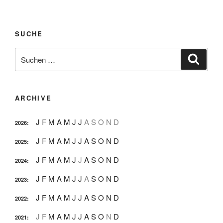
SUCHE
Suche
Suche
nach:
ARCHIVE
J
F
M
A
M
J
J
A
S
O
N
D
2026
:
J
F
M
A
M
J
J
A
S
O
N
D
2025
:
J
F
M
A
M
J
J
A
S
O
N
D
2024
:
J
F
M
A
M
J
J
A
S
O
N
D
2023
:
J
F
M
A
M
J
J
A
S
O
N
D
2022
:
J
F
M
A
M
J
J
A
S
O
N
D
2021
: