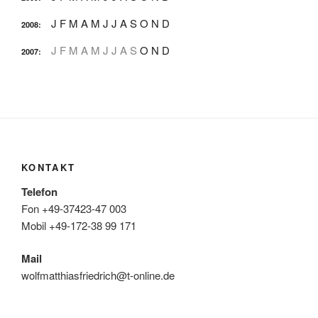
J
F
M
A
M
J
J
A
S
O
N
D
2008
:
J
F
M
A
M
J
J
A
S
O
N
D
2007
:
KONTAKT
Telefon
Fon +49-37423-47 003
Mobil +49-172-38 99 171
Mail
wolfmatthiasfriedrich@t-online.de