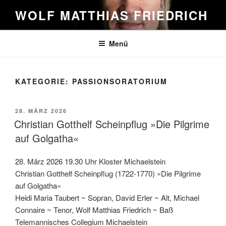
Zum
WOLF MATTHIAS FRIEDRICH
Inhalt
springen
Menü
KATEGORIE:
PASSIONSORATORIUM
VERÖFFENTLICHT
28. MÄRZ 2026
AM
Christian Gotthelf Scheinpflug »Die Pilgrime
auf Golgatha«
28. März 2026 19.30 Uhr Kloster Michaelstein
Christian Gotthelf Scheinpflug (1722-1770) »Die Pilgrime
auf Golgatha«
Heidi Maria Taubert ~ Sopran, David Erler ~ Alt, Michael
Connaire ~ Tenor, Wolf Matthias Friedrich ~ Baß
Telemannisches Collegium Michaelstein