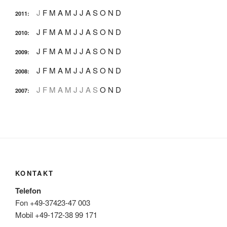
J
F
M
A
M
J
J
A
S
O
N
D
2011
:
J
F
M
A
M
J
J
A
S
O
N
D
2010
:
J
F
M
A
M
J
J
A
S
O
N
D
2009
:
J
F
M
A
M
J
J
A
S
O
N
D
2008
:
J
F
M
A
M
J
J
A
S
O
N
D
2007
:
KONTAKT
Telefon
Fon +49-37423-47 003
Mobil +49-172-38 99 171