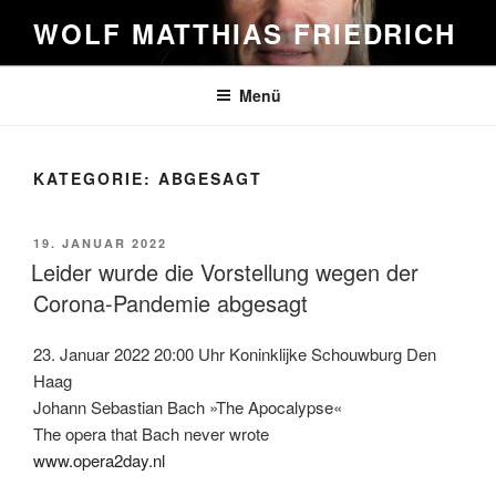
Zum
WOLF MATTHIAS FRIEDRICH
Inhalt
springen
Menü
KATEGORIE:
ABGESAGT
VERÖFFENTLICHT
19. JANUAR 2022
AM
Leider wurde die Vorstellung wegen der
Corona-Pandemie abgesagt
23. Januar 2022 20:00 Uhr Koninklijke Schouwburg Den
Haag
Johann Sebastian Bach »The Apocalypse«
The opera that Bach never wrote
www.opera2day.nl