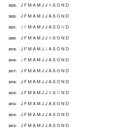
J
F
M
A
M
J
J
A
S
O
N
D
2023
:
J
F
M
A
M
J
J
A
S
O
N
D
2022
:
J
F
M
A
M
J
J
A
S
O
N
D
2021
:
J
F
M
A
M
J
J
A
S
O
N
D
2020
:
J
F
M
A
M
J
J
A
S
O
N
D
2019
:
J
F
M
A
M
J
J
A
S
O
N
D
2018
:
J
F
M
A
M
J
J
A
S
O
N
D
2017
:
J
F
M
A
M
J
J
A
S
O
N
D
2016
:
J
F
M
A
M
J
J
A
S
O
N
D
2015
:
J
F
M
A
M
J
J
A
S
O
N
D
2014
:
J
F
M
A
M
J
J
A
S
O
N
D
2013
:
J
F
M
A
M
J
J
A
S
O
N
D
2012
: