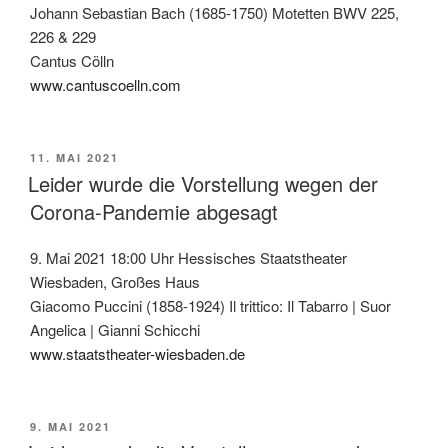
Johann Sebastian Bach (1685-1750) Motetten BWV 225,
226 & 229
Cantus Cölln
www.cantuscoelln.com
VERÖFFENTLICHT
11. MAI 2021
AM
Leider wurde die Vorstellung wegen der
Corona-Pandemie abgesagt
9. Mai 2021 18:00 Uhr Hessisches Staatstheater
Wiesbaden, Großes Haus
Giacomo Puccini (1858-1924) Il trittico: Il Tabarro | Suor
Angelica | Gianni Schicchi
www.staatstheater-wiesbaden.de
VERÖFFENTLICHT
9. MAI 2021
AM