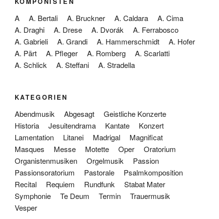
KOMPONISTEN
A
A. Bertali
A. Bruckner
A. Caldara
A. Cima
A. Draghi
A. Drese
A. Dvorák
A. Ferrabosco
A. Gabrieli
A. Grandi
A. Hammerschmidt
A. Hofer
A. Pärt
A. Pfleger
A. Romberg
A. Scarlatti
A. Schlick
A. Steffani
A. Stradella
KATEGORIEN
Abendmusik
Abgesagt
Geistliche Konzerte
Historia
Jesuitendrama
Kantate
Konzert
Lamentation
Litanei
Madrigal
Magnificat
Masques
Messe
Motette
Oper
Oratorium
Organistenmusiken
Orgelmusik
Passion
Passionsoratorium
Pastorale
Psalmkomposition
Recital
Requiem
Rundfunk
Stabat Mater
Symphonie
Te Deum
Termin
Trauermusik
Vesper