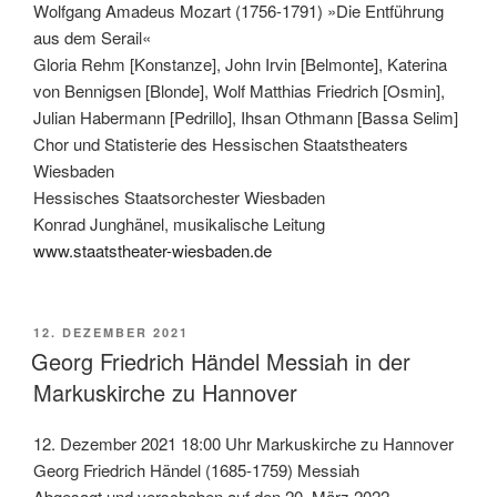
Wolfgang Amadeus Mozart (1756-1791) »Die Entführung
aus dem Serail«
Gloria Rehm [Konstanze], John Irvin [Belmonte], Katerina
von Bennigsen [Blonde], Wolf Matthias Friedrich [Osmin],
Julian Habermann [Pedrillo], Ihsan Othmann [Bassa Selim]
Chor und Statisterie des Hessischen Staatstheaters
Wiesbaden
Hessisches Staatsorchester Wiesbaden
Konrad Junghänel, musikalische Leitung
www.staatstheater-wiesbaden.de
VERÖFFENTLICHT
12. DEZEMBER 2021
AM
Georg Friedrich Händel Messiah in der
Markuskirche zu Hannover
12. Dezember 2021 18:00 Uhr Markuskirche zu Hannover
Georg Friedrich Händel (1685-1759) Messiah
Abgesagt und verschoben auf den 20. März 2022