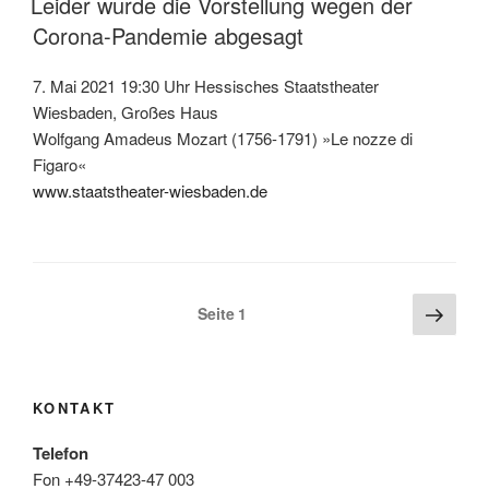
Leider wurde die Vorstellung wegen der
Corona-Pandemie abgesagt
7. Mai 2021 19:30 Uhr Hessisches Staatstheater
Wiesbaden, Großes Haus
Wolfgang Amadeus Mozart (1756-1791) »Le nozze di
Figaro«
www.staatstheater-wiesbaden.de
Seitennummerierung
Näch
Seite
1
Seite
der
Beiträge
KONTAKT
Telefon
Fon +49-37423-47 003