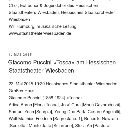
Chor, Extrachor & Jugendchor des Hessischen
Staatstheaters Wiesbaden, Hessisches Staatsorchester
Wiesbaden
Will Humburg, musikalische Leitung
www.staatstheater-wiesbaden.de
VERÖFFENTLICHT
1. MAI 2015
AM
Giacomo Puccini «Tosca» am Hessischen
Staatstheater Wiesbaden
23. Mai 2015 19:30 Hessisches Staatstheater Wiesbaden,
Großes Haus
Giacomo Puccini (1858-1924) «Tosca»
Adina Aaron [Floria Tosca], José Cura [Mario Cavaradossi],
Samuel Youn [Scarpia], Young Doo Park [Cesare Angelotti],
Wolf Matthias Friedrich [Sagrestano: 1], Benedikt Nawrath
[Spoletta], Monte Jaffe [Sciarrone], Stella An [Pastore]