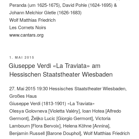
Peranda (um 1625-1675), David Pohle (1624-1695) &
Johann Melchior Gletle (1626-1683)
Wolf Matthias Friedrich
Les Cornets Noirs
www.cantars.org
VERÖFFENTLICHT
1. MAI 2015
AM
Giuseppe Verdi «La Traviata» am
Hessischen Staatstheater Wiesbaden
27. Mai 2015 19:30 Hessisches Staatstheater Wiesbaden,
Großes Haus
Giuseppe Verdi (1813-1901) «La Traviata»
Olesya Golovneva [Violetta Valéry], Ioan Hotea [Alfredo
Germont], Željko Lucic [Giorgio Germont], Victoria
Lambourn [Flora Bervoix], Helena Köhne [Annina],
Benjamin Russell [Barone Douphol], Wolf Matthias Friedrich