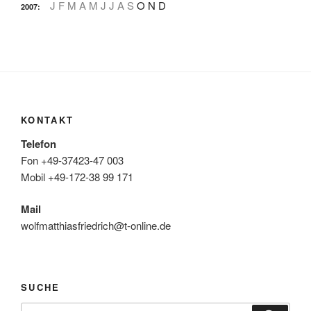
J
F
M
A
M
J
J
A
S
O
N
D
2007
:
KONTAKT
Telefon
Fon +49-37423-47 003
Mobil +49-172-38 99 171
Mail
wolfmatthiasfriedrich@t-online.de
SUCHE
Suche