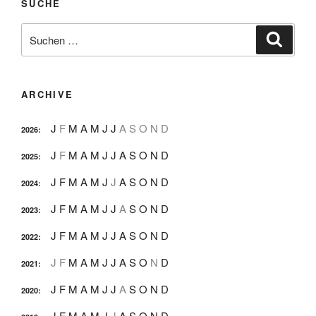
SUCHE
Suche
Suche
nach:
ARCHIVE
J
F
M
A
M
J
J
A
S
O
N
D
2026
:
J
F
M
A
M
J
J
A
S
O
N
D
2025
:
J
F
M
A
M
J
J
A
S
O
N
D
2024
:
J
F
M
A
M
J
J
A
S
O
N
D
2023
:
J
F
M
A
M
J
J
A
S
O
N
D
2022
:
J
F
M
A
M
J
J
A
S
O
N
D
2021
:
J
F
M
A
M
J
J
A
S
O
N
D
2020
:
J
F
M
A
M
J
J
A
S
O
N
D