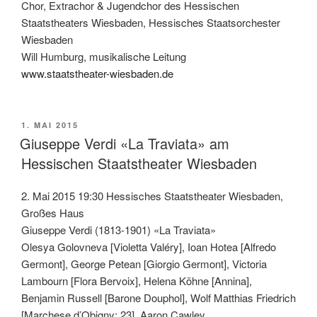
Chor, Extrachor & Jugendchor des Hessischen
Staatstheaters Wiesbaden, Hessisches Staatsorchester
Wiesbaden
Will Humburg, musikalische Leitung
www.staatstheater-wiesbaden.de
VERÖFFENTLICHT
1. MAI 2015
AM
Giuseppe Verdi «La Traviata» am
Hessischen Staatstheater Wiesbaden
2. Mai 2015 19:30 Hessisches Staatstheater Wiesbaden,
Großes Haus
Giuseppe Verdi (1813-1901) «La Traviata»
Olesya Golovneva [Violetta Valéry], Ioan Hotea [Alfredo
Germont], George Petean [Giorgio Germont], Victoria
Lambourn [Flora Bervoix], Helena Köhne [Annina],
Benjamin Russell [Barone Douphol], Wolf Matthias Friedrich
[Marchese d’Obigny: 23], Aaron Cawley