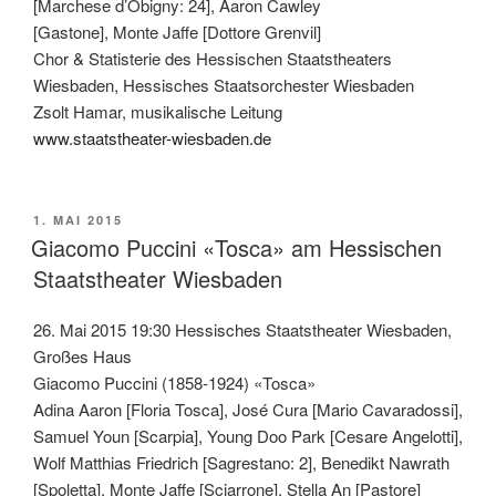
[Marchese d’Obigny: 24], Aaron Cawley
[Gastone], Monte Jaffe [Dottore Grenvil]
Chor & Statisterie des Hessischen Staatstheaters
Wiesbaden, Hessisches Staatsorchester Wiesbaden
Zsolt Hamar, musikalische Leitung
www.staatstheater-wiesbaden.de
VERÖFFENTLICHT
1. MAI 2015
AM
Giacomo Puccini «Tosca» am Hessischen
Staatstheater Wiesbaden
26. Mai 2015 19:30 Hessisches Staatstheater Wiesbaden,
Großes Haus
Giacomo Puccini (1858-1924) «Tosca»
Adina Aaron [Floria Tosca], José Cura [Mario Cavaradossi],
Samuel Youn [Scarpia], Young Doo Park [Cesare Angelotti],
Wolf Matthias Friedrich [Sagrestano: 2], Benedikt Nawrath
[Spoletta], Monte Jaffe [Sciarrone], Stella An [Pastore]