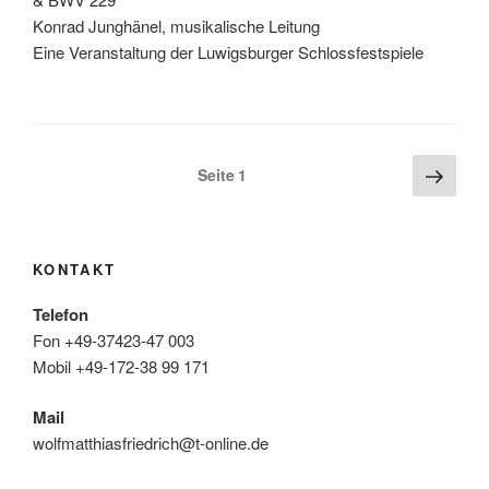
Konrad Junghänel, musikalische Leitung
Eine Veranstaltung der Luwigsburger Schlossfestspiele
Seitennummerierung
Näch
Seite
1
Seite
der
Beiträge
KONTAKT
Telefon
Fon +49-37423-47 003
Mobil +49-172-38 99 171
Mail
wolfmatthiasfriedrich@t-online.de