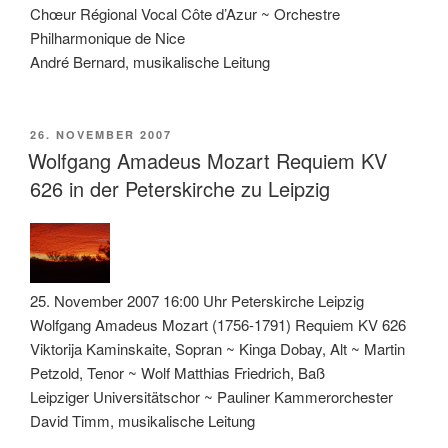
Chœur Régional Vocal Côte d’Azur ~ Orchestre
Philharmonique de Nice
André Bernard, musikalische Leitung
VERÖFFENTLICHT
26. NOVEMBER 2007
AM
Wolfgang Amadeus Mozart Requiem KV
626 in der Peterskirche zu Leipzig
25. November 2007 16:00 Uhr Peterskirche Leipzig
Wolfgang Amadeus Mozart (1756-1791) Requiem KV 626
Viktorija Kaminskaite, Sopran ~ Kinga Dobay, Alt ~ Martin
Petzold, Tenor ~ Wolf Matthias Friedrich, Baß
Leipziger Universitätschor ~ Pauliner Kammerorchester
David Timm, musikalische Leitung