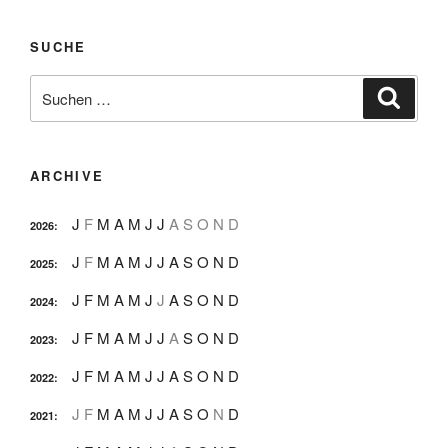
SUCHE
Suche
Suche
nach:
ARCHIVE
J
F
M
A
M
J
J
A
S
O
N
D
2026
:
J
F
M
A
M
J
J
A
S
O
N
D
2025
:
J
F
M
A
M
J
J
A
S
O
N
D
2024
:
J
F
M
A
M
J
J
A
S
O
N
D
2023
:
J
F
M
A
M
J
J
A
S
O
N
D
2022
:
J
F
M
A
M
J
J
A
S
O
N
D
2021
: