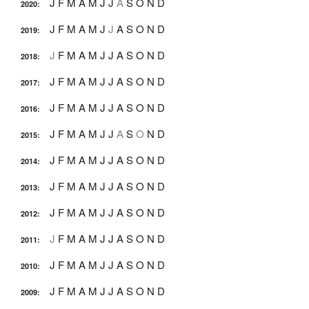
J
F
M
A
M
J
J
A
S
O
N
D
2020
:
J
F
M
A
M
J
J
A
S
O
N
D
2019
:
J
F
M
A
M
J
J
A
S
O
N
D
2018
:
J
F
M
A
M
J
J
A
S
O
N
D
2017
:
J
F
M
A
M
J
J
A
S
O
N
D
2016
:
J
F
M
A
M
J
J
A
S
O
N
D
2015
:
J
F
M
A
M
J
J
A
S
O
N
D
2014
:
J
F
M
A
M
J
J
A
S
O
N
D
2013
:
J
F
M
A
M
J
J
A
S
O
N
D
2012
:
J
F
M
A
M
J
J
A
S
O
N
D
2011
:
J
F
M
A
M
J
J
A
S
O
N
D
2010
:
J
F
M
A
M
J
J
A
S
O
N
D
2009
: