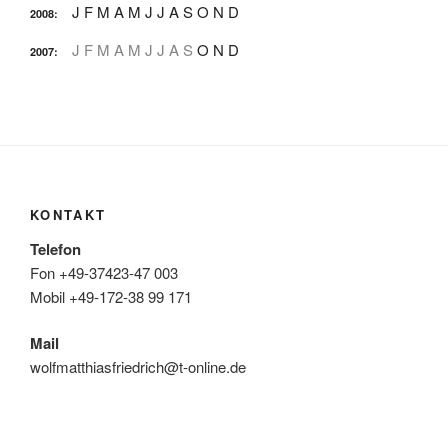
J
F
M
A
M
J
J
A
S
O
N
D
2008
:
J
F
M
A
M
J
J
A
S
O
N
D
2007
:
KONTAKT
Telefon
Fon +49-37423-47 003
Mobil +49-172-38 99 171
Mail
wolfmatthiasfriedrich@t-online.de