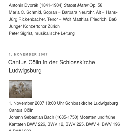
Antonin Dvorák (1841-1904)
Stabat Mater
Op. 58
Maria C. Schmid, Sopran ~ Barbara Neurohr, Alt ~ Hans-
Jürg Rickenbacher, Tenor ~ Wolf Matthias Friedrich, Baß
Junger Konzertchor Zürich
Peter Sigrist, musikalische Leitung
VERÖFFENTLICHT
1. NOVEMBER 2007
AM
Cantus Cölln in der Schlosskirche
Ludwigsburg
1. November 2007 18:00 Uhr Schlosskirche Ludwigsburg
Cantus Cölln
Johann Sebastian Bach (1685-1750) Motetten und frühe
Kantaten BWV 226, BWV 12, BWV 225, BWV 4, BWV 196
& BWV 229