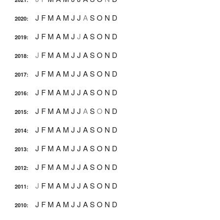
J
F
M
A
M
J
J
A
S
O
N
D
2020
:
J
F
M
A
M
J
J
A
S
O
N
D
2019
:
J
F
M
A
M
J
J
A
S
O
N
D
2018
:
J
F
M
A
M
J
J
A
S
O
N
D
2017
:
J
F
M
A
M
J
J
A
S
O
N
D
2016
:
J
F
M
A
M
J
J
A
S
O
N
D
2015
:
J
F
M
A
M
J
J
A
S
O
N
D
2014
:
J
F
M
A
M
J
J
A
S
O
N
D
2013
:
J
F
M
A
M
J
J
A
S
O
N
D
2012
:
J
F
M
A
M
J
J
A
S
O
N
D
2011
:
J
F
M
A
M
J
J
A
S
O
N
D
2010
: