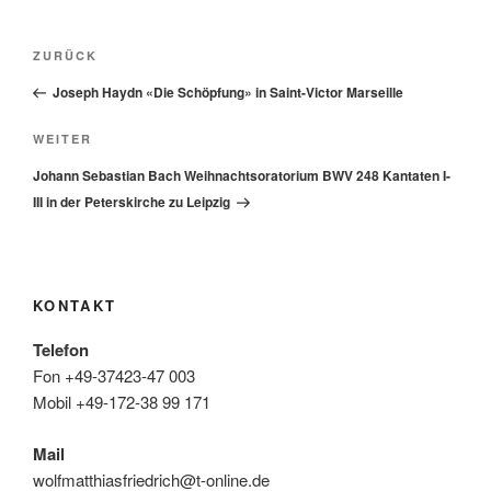
Beitragsnavigation
Vorheriger
ZURÜCK
Beitrag
Joseph Haydn «Die Schöpfung» in Saint-Victor Marseille
Nächster
WEITER
Beitrag
Johann Sebastian Bach Weihnachtsoratorium BWV 248 Kantaten I-
III in der Peterskirche zu Leipzig
KONTAKT
Telefon
Fon +49-37423-47 003
Mobil +49-172-38 99 171
Mail
wolfmatthiasfriedrich@t-online.de