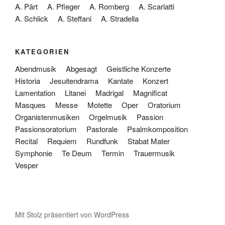
A. Pärt
A. Pfleger
A. Romberg
A. Scarlatti
A. Schlick
A. Steffani
A. Stradella
KATEGORIEN
Abendmusik
Abgesagt
Geistliche Konzerte
Historia
Jesuitendrama
Kantate
Konzert
Lamentation
Litanei
Madrigal
Magnificat
Masques
Messe
Motette
Oper
Oratorium
Organistenmusiken
Orgelmusik
Passion
Passionsoratorium
Pastorale
Psalmkomposition
Recital
Requiem
Rundfunk
Stabat Mater
Symphonie
Te Deum
Termin
Trauermusik
Vesper
Mit Stolz präsentiert von WordPress