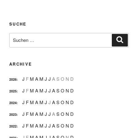
SUCHE
Suche
Suche
nach:
ARCHIVE
J
F
M
A
M
J
J
A
S
O
N
D
2026
:
J
F
M
A
M
J
J
A
S
O
N
D
2025
:
J
F
M
A
M
J
J
A
S
O
N
D
2024
:
J
F
M
A
M
J
J
A
S
O
N
D
2023
:
J
F
M
A
M
J
J
A
S
O
N
D
2022
:
J
F
M
A
M
J
J
A
S
O
N
D
2021
: