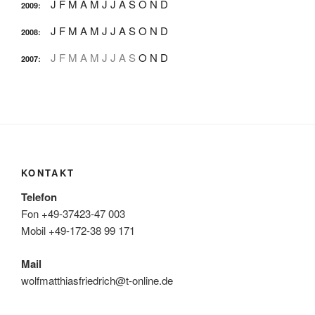
J
F
M
A
M
J
J
A
S
O
N
D
2009
:
J
F
M
A
M
J
J
A
S
O
N
D
2008
:
J
F
M
A
M
J
J
A
S
O
N
D
2007
:
KONTAKT
Telefon
Fon +49-37423-47 003
Mobil +49-172-38 99 171
Mail
wolfmatthiasfriedrich@t-online.de