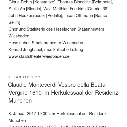
Gloria Rehm [Konstanze], Thomas Blondelle [Belmonte],
Stella An [Blonde], Wolf Matthias Friedrich [Osmin: 39] ,
John Heuzenroeder [Pedrillo], Ihsan Othmann [Bassa
Selim]
Chor und Statisterie des Hessischen Staatstheaters
Wiesbaden
Hessisches Staatsorchester Wiesbaden
Konrad Junghänel, musikalische Leitung
www.staatstheater-wiesbaden.de
VERÖFFENTLICHT
2. JANUAR 2017
AM
Claudio Monteverdi Vespro della Beata
Vergine 1610 im Herkulessaal der Residenz
München
8. Januar 2017 19:00 Uhr Herkulessaal der Residenz
München
Claudio Monteverdi (1567 – 1643) Vespro della Beata