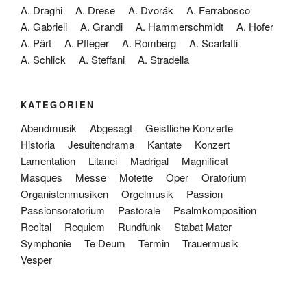
A. Draghi
A. Drese
A. Dvorák
A. Ferrabosco
A. Gabrieli
A. Grandi
A. Hammerschmidt
A. Hofer
A. Pärt
A. Pfleger
A. Romberg
A. Scarlatti
A. Schlick
A. Steffani
A. Stradella
KATEGORIEN
Abendmusik
Abgesagt
Geistliche Konzerte
Historia
Jesuitendrama
Kantate
Konzert
Lamentation
Litanei
Madrigal
Magnificat
Masques
Messe
Motette
Oper
Oratorium
Organistenmusiken
Orgelmusik
Passion
Passionsoratorium
Pastorale
Psalmkomposition
Recital
Requiem
Rundfunk
Stabat Mater
Symphonie
Te Deum
Termin
Trauermusik
Vesper