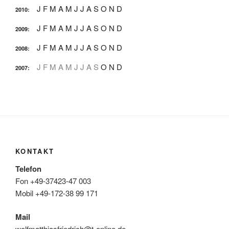
J
F
M
A
M
J
J
A
S
O
N
D
2010
:
J
F
M
A
M
J
J
A
S
O
N
D
2009
:
J
F
M
A
M
J
J
A
S
O
N
D
2008
:
J
F
M
A
M
J
J
A
S
O
N
D
2007
:
KONTAKT
Telefon
Fon +49-37423-47 003
Mobil +49-172-38 99 171
Mail
wolfmatthiasfriedrich@t-online.de