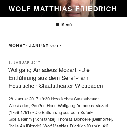
Zum
WOLF MATTHIAS FRIEDRICH
Inhalt
springen
Menü
MONAT:
JANUAR 2017
VERÖFFENTLICHT
2. JANUAR 2017
AM
Wolfgang Amadeus Mozart »Die
Entführung aus dem Serail« am
Hessischen Staatstheater Wiesbaden
28. Januar 2017 19:30 Hessisches Staatstheater
Wiesbaden, Großes Haus Wolfgang Amadeus Mozart
(1756-1791) »Die Entführung aus dem Serail«
Gloria Rehm [Konstanze], Thomas Blondelle [Belmonte],
Stella An [Blonde], Wolf Matthias Friedrich [Osmin: 41] ,