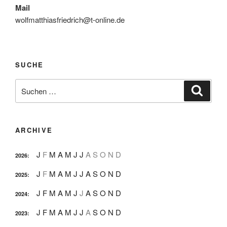
Mail
wolfmatthiasfriedrich@t-online.de
SUCHE
Suche
Suche
nach:
ARCHIVE
J
F
M
A
M
J
J
A
S
O
N
D
2026
:
J
F
M
A
M
J
J
A
S
O
N
D
2025
:
J
F
M
A
M
J
J
A
S
O
N
D
2024
:
J
F
M
A
M
J
J
A
S
O
N
D
2023
: