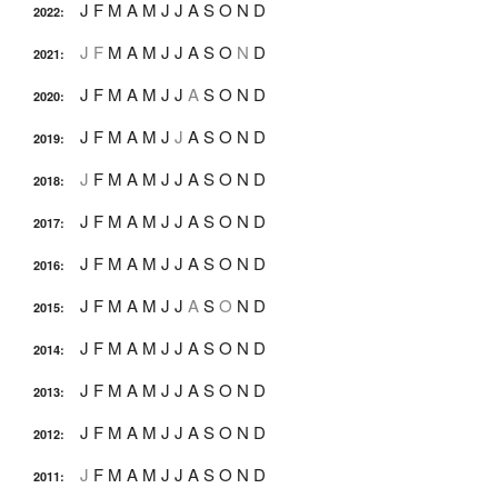
J
F
M
A
M
J
J
A
S
O
N
D
2022
:
J
F
M
A
M
J
J
A
S
O
N
D
2021
:
J
F
M
A
M
J
J
A
S
O
N
D
2020
:
J
F
M
A
M
J
J
A
S
O
N
D
2019
:
J
F
M
A
M
J
J
A
S
O
N
D
2018
:
J
F
M
A
M
J
J
A
S
O
N
D
2017
:
J
F
M
A
M
J
J
A
S
O
N
D
2016
:
J
F
M
A
M
J
J
A
S
O
N
D
2015
:
J
F
M
A
M
J
J
A
S
O
N
D
2014
:
J
F
M
A
M
J
J
A
S
O
N
D
2013
:
J
F
M
A
M
J
J
A
S
O
N
D
2012
:
J
F
M
A
M
J
J
A
S
O
N
D
2011
: