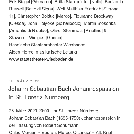
Erik Biegel [Gherardo], Britta Stallmeister [Nella], Benjamin
Russell [Betto di Signa], Wolf Matthias Friedrich [Simone:
11], Christopher Bolduc [Marco], Fleuranne Brockway
[Ciesca], John Holyoke [Spinelloccio], Martin Stoschka
[Amantio di Nicolao], Oliver Steinmetz [Pinellino] &
Sławomir Wielgus [Guccio]
Hessische Staatsorchester Wiesbaden
Albert Horne, musikalische Leitung
www.staatstheater-wiesbaden.de
VERÖFFENTLICHT
10. MÄRZ 2023
AM
Johann Sebastian Bach Johannespassion
in St. Lorenz Nürnberg
25. März 2023 20:00 Uhr St. Lorenz Nürnberg
Johann Sebastian Bach (1685-1750) Johannespassion in
der Fassung von Robert Schumann
Chloe Morgan ~ Sopran, Margot Oitzinger ~ Alt, Knut