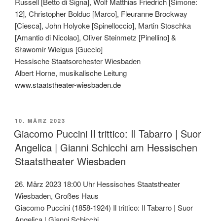
Russell [Betto di Signa], Wolf Matthias Friedrich [Simone:
12], Christopher Bolduc [Marco], Fleuranne Brockway
[Ciesca], John Holyoke [Spinelloccio], Martin Stoschka
[Amantio di Nicolao], Oliver Steinmetz [Pinellino] &
Sławomir Wielgus [Guccio]
Hessische Staatsorchester Wiesbaden
Albert Horne, musikalische Leitung
www.staatstheater-wiesbaden.de
VERÖFFENTLICHT
10. MÄRZ 2023
AM
Giacomo Puccini Il trittico: Il Tabarro | Suor
Angelica | Gianni Schicchi am Hessischen
Staatstheater Wiesbaden
26. März 2023 18:00 Uhr Hessisches Staatstheater
Wiesbaden, Großes Haus
Giacomo Puccini (1858-1924) Il trittico: Il Tabarro | Suor
Angelica | Gianni Schicchi