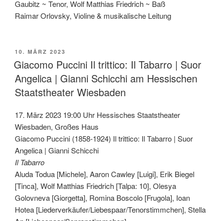
Gaubitz ~ Tenor, Wolf Matthias Friedrich ~ Baß
Raimar Orlovsky, Violine & musikalische Leitung
VERÖFFENTLICHT
10. MÄRZ 2023
AM
Giacomo Puccini Il trittico: Il Tabarro | Suor
Angelica | Gianni Schicchi am Hessischen
Staatstheater Wiesbaden
17. März 2023 19:00 Uhr Hessisches Staatstheater
Wiesbaden, Großes Haus
Giacomo Puccini (1858-1924) Il trittico: Il Tabarro | Suor
Angelica | Gianni Schicchi
Il Tabarro
Aluda Todua [Michele], Aaron Cawley [Luigi], Erik Biegel
[Tinca], Wolf Matthias Friedrich [Talpa: 10], Olesya
Golovneva [Giorgetta], Romina Boscolo [Frugola], Ioan
Hotea [Liederverkäufer/Liebespaar/Tenorstimmchen], Stella