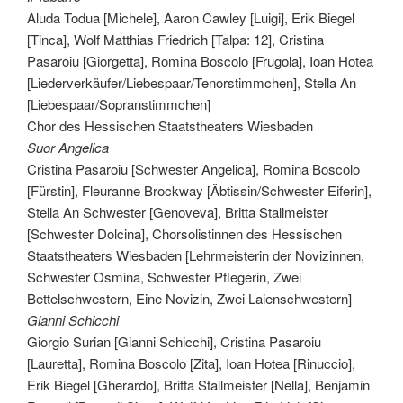
Aluda Todua [Michele], Aaron Cawley [Luigi], Erik Biegel
[Tinca], Wolf Matthias Friedrich [Talpa: 12], Cristina
Pasaroiu [Giorgetta], Romina Boscolo [Frugola], Ioan Hotea
[Liederverkäufer/Liebespaar/Tenorstimmchen], Stella An
[Liebespaar/Sopranstimmchen]
Chor des Hessischen Staatstheaters Wiesbaden
Suor Angelica
Cristina Pasaroiu [Schwester Angelica], Romina Boscolo
[Fürstin], Fleuranne Brockway [Äbtissin/Schwester Eiferin],
Stella An Schwester [Genoveva], Britta Stallmeister
[Schwester Dolcina], Chorsolistinnen des Hessischen
Staatstheaters Wiesbaden [Lehrmeisterin der Novizinnen,
Schwester Osmina, Schwester Pflegerin, Zwei
Bettelschwestern, Eine Novizin, Zwei Laienschwestern]
Gianni Schicchi
Giorgio Surian [Gianni Schicchi], Cristina Pasaroiu
[Lauretta], Romina Boscolo [Zita], Ioan Hotea [Rinuccio],
Erik Biegel [Gherardo], Britta Stallmeister [Nella], Benjamin