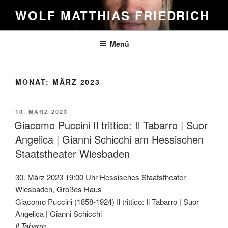
Zum
WOLF MATTHIAS FRIEDRICH
Inhalt
springen
Menü
MONAT:
MÄRZ 2023
VERÖFFENTLICHT
10. MÄRZ 2023
AM
Giacomo Puccini Il trittico: Il Tabarro | Suor
Angelica | Gianni Schicchi am Hessischen
Staatstheater Wiesbaden
30. März 2023 19:00 Uhr Hessisches Staatstheater
Wiesbaden, Großes Haus
Giacomo Puccini (1858-1924) Il trittico: Il Tabarro | Suor
Angelica | Gianni Schicchi
Il Tabarro