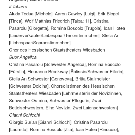
Il Tabarro
Aluda Todua [Michele], Aaron Cawley [Luigi], Erik Biegel
[Tinca], Wolf Matthias Friedrich [Talpa: 11], Cristina
Pasaroiu [Giorgetta], Romina Boscolo [Frugola], Ioan Hotea
[Liederverkäufer/Liebespaar/Tenorstimmchen], Stella An
[Liebespaar/Sopranstimmchen]
Chor des Hessischen Staatstheaters Wiesbaden
Suor Angelica
Cristina Pasaroiu [Schwester Angelica], Romina Boscolo
[Fürstin], Fleuranne Brockway [Äbtissin/Schwester Eiferin],
Stella An Schwester [Genoveva], Britta Stallmeister
[Schwester Dolcina], Chorsolistinnen des Hessischen
Staatstheaters Wiesbaden [Lehrmeisterin der Novizinnen,
Schwester Osmina, Schwester Pflegerin, Zwei
Bettelschwestern, Eine Novizin, Zwei Laienschwestern]
Gianni Schicchi
Giorgio Surian [Gianni Schicchi], Cristina Pasaroiu
[Lauretta], Romina Boscolo [Zita], Ioan Hotea [Rinuccio],