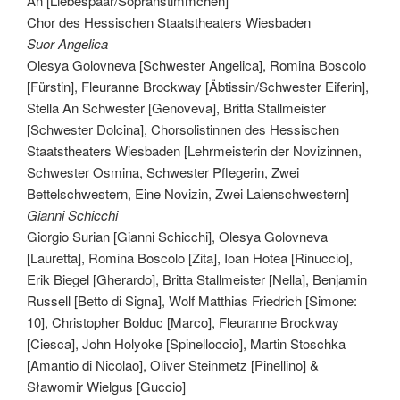
An [Liebespaar/Sopranstimmchen]
Chor des Hessischen Staatstheaters Wiesbaden
Suor Angelica
Olesya Golovneva [Schwester Angelica], Romina Boscolo
[Fürstin], Fleuranne Brockway [Äbtissin/Schwester Eiferin],
Stella An Schwester [Genoveva], Britta Stallmeister
[Schwester Dolcina], Chorsolistinnen des Hessischen
Staatstheaters Wiesbaden [Lehrmeisterin der Novizinnen,
Schwester Osmina, Schwester Pflegerin, Zwei
Bettelschwestern, Eine Novizin, Zwei Laienschwestern]
Gianni Schicchi
Giorgio Surian [Gianni Schicchi], Olesya Golovneva
[Lauretta], Romina Boscolo [Zita], Ioan Hotea [Rinuccio],
Erik Biegel [Gherardo], Britta Stallmeister [Nella], Benjamin
Russell [Betto di Signa], Wolf Matthias Friedrich [Simone:
10], Christopher Bolduc [Marco], Fleuranne Brockway
[Ciesca], John Holyoke [Spinelloccio], Martin Stoschka
[Amantio di Nicolao], Oliver Steinmetz [Pinellino] &
Sławomir Wielgus [Guccio]