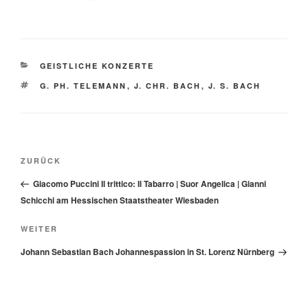
KATEGORIEN
GEISTLICHE KONZERTE
SCHLAGWÖRTER
G. PH. TELEMANN
,
J. CHR. BACH
,
J. S. BACH
Beitragsnavigation
Vorheriger
ZURÜCK
Beitrag
Giacomo Puccini Il trittico: Il Tabarro | Suor Angelica | Gianni
Schicchi am Hessischen Staatstheater Wiesbaden
Nächster
WEITER
Beitrag
Johann Sebastian Bach Johannespassion in St. Lorenz Nürnberg