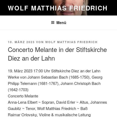
Zum
WOLF MATTHIAS FRIEDRICH
Inhalt
springen
Menü
VERÖFFENTLICHT
10. MÄRZ 2023
VON
WOLF MATTHIAS FRIEDRICH
AM
Concerto Melante in der Stiftskirche
Diez an der Lahn
19. März 2023 17:00 Uhr Stiftskirche Diez an der Lahn
Werke von Johann Sebastian Bach (1685-1750), Georg
Philipp Telemann (1681-1767), Johann Christoph Bach
(1642-1703)
Concerto Melante
Anna-Lena Elbert ~ Sopran, David Erler ~ Altus, Johannes
Gaubitz ~ Tenor, Wolf Matthias Friedrich ~ Baß
Raimar Orlovsky, Violine & musikalische Leitung