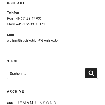
KONTAKT
Telefon
Fon +49-37423-47 003
Mobil +49-172-38 99 171
Mail
wolfmatthiasfriedrich@t-online.de
SUCHE
Suche
Suche
nach:
ARCHIVE
J
F
M
A
M
J
J
A
S
O
N
D
2026
: