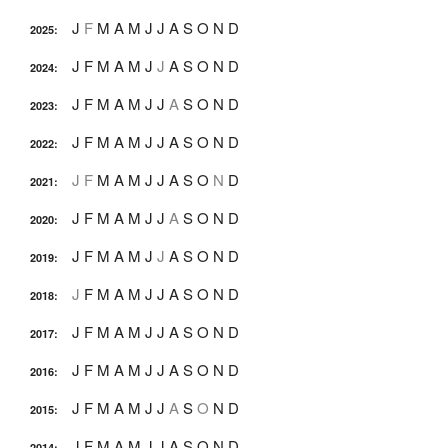
J
F
M
A
M
J
J
A
S
O
N
D
2025
:
J
F
M
A
M
J
J
A
S
O
N
D
2024
:
J
F
M
A
M
J
J
A
S
O
N
D
2023
:
J
F
M
A
M
J
J
A
S
O
N
D
2022
:
J
F
M
A
M
J
J
A
S
O
N
D
2021
:
J
F
M
A
M
J
J
A
S
O
N
D
2020
:
J
F
M
A
M
J
J
A
S
O
N
D
2019
:
J
F
M
A
M
J
J
A
S
O
N
D
2018
:
J
F
M
A
M
J
J
A
S
O
N
D
2017
:
J
F
M
A
M
J
J
A
S
O
N
D
2016
:
J
F
M
A
M
J
J
A
S
O
N
D
2015
:
J
F
M
A
M
J
J
A
S
O
N
D
2014
: