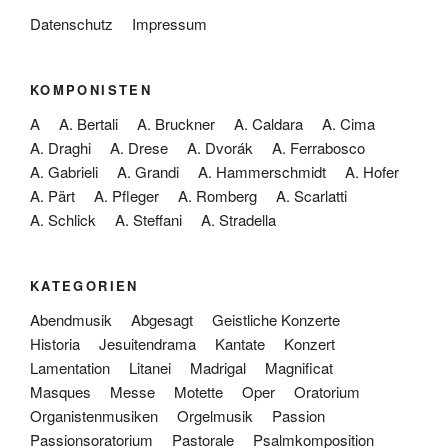
Datenschutz
Impressum
KOMPONISTEN
A
A. Bertali
A. Bruckner
A. Caldara
A. Cima
A. Draghi
A. Drese
A. Dvorák
A. Ferrabosco
A. Gabrieli
A. Grandi
A. Hammerschmidt
A. Hofer
A. Pärt
A. Pfleger
A. Romberg
A. Scarlatti
A. Schlick
A. Steffani
A. Stradella
KATEGORIEN
Abendmusik
Abgesagt
Geistliche Konzerte
Historia
Jesuitendrama
Kantate
Konzert
Lamentation
Litanei
Madrigal
Magnificat
Masques
Messe
Motette
Oper
Oratorium
Organistenmusiken
Orgelmusik
Passion
Passionsoratorium
Pastorale
Psalmkomposition