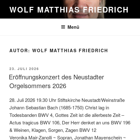
Zum
WOLF MATTHIAS FRIEDRICH
Inhalt
springen
Menü
AUTOR:
WOLF MATTHIAS FRIEDRICH
VERÖFFENTLICHT
23. JULI 2026
AM
Eröffnungskonzert des Neustadter
Orgelsommers 2026
28. Juli 2026 19.30 Uhr Stiftskirche Neustadt/Weinstraße
Johann Sebastian Bach (1685-1750) Christ lag in
Todesbanden BWV 4, Gottes Zeit ist die allerbeste Zeit –
Actus tragicus BWV 106, Der Herr denket an uns BWV 196
& Weinen, Klagen, Sorgen, Zagen BWV 12
Veronika Mair-Zanolli ~ Sopran, Jonathan Mayenschein ~