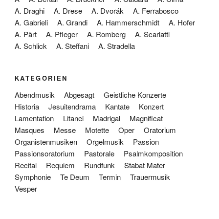
A. Draghi
A. Drese
A. Dvorák
A. Ferrabosco
A. Gabrieli
A. Grandi
A. Hammerschmidt
A. Hofer
A. Pärt
A. Pfleger
A. Romberg
A. Scarlatti
A. Schlick
A. Steffani
A. Stradella
KATEGORIEN
Abendmusik
Abgesagt
Geistliche Konzerte
Historia
Jesuitendrama
Kantate
Konzert
Lamentation
Litanei
Madrigal
Magnificat
Masques
Messe
Motette
Oper
Oratorium
Organistenmusiken
Orgelmusik
Passion
Passionsoratorium
Pastorale
Psalmkomposition
Recital
Requiem
Rundfunk
Stabat Mater
Symphonie
Te Deum
Termin
Trauermusik
Vesper