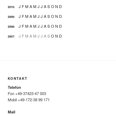
J
F
M
A
M
J
J
A
S
O
N
D
2010
:
J
F
M
A
M
J
J
A
S
O
N
D
2009
:
J
F
M
A
M
J
J
A
S
O
N
D
2008
:
J
F
M
A
M
J
J
A
S
O
N
D
2007
:
KONTAKT
Telefon
Fon +49-37423-47 003
Mobil +49-172-38 99 171
Mail