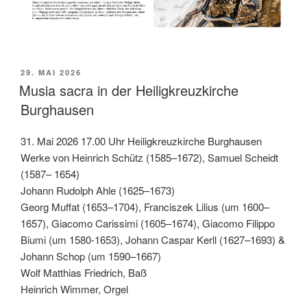
VERÖFFENTLICHT
29. MAI 2026
AM
Musia sacra in der Heiligkreuzkirche
Burghausen
31. Mai 2026 17.00 Uhr Heiligkreuzkirche Burghausen
Werke von Heinrich Schütz (1585–1672), Samuel Scheidt
(1587– 1654)
Johann Rudolph Ahle (1625–1673)
Georg Muffat (1653–1704), Franciszek Lilius (um 1600–
1657), Giacomo Carissimi (1605–1674), Giacomo Filippo
Biumi (um 1580-1653), Johann Caspar Kerll (1627–1693) &
Johann Schop (um 1590–1667)
Wolf Matthias Friedrich, Baß
Heinrich Wimmer, Orgel