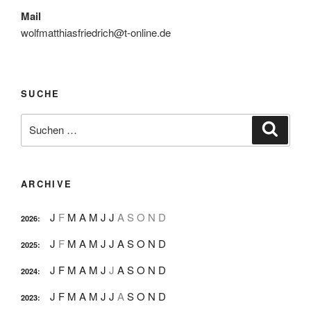
Mail
wolfmatthiasfriedrich@t-online.de
SUCHE
Suche
Suche
nach:
ARCHIVE
J
F
M
A
M
J
J
A
S
O
N
D
2026
:
J
F
M
A
M
J
J
A
S
O
N
D
2025
:
J
F
M
A
M
J
J
A
S
O
N
D
2024
:
J
F
M
A
M
J
J
A
S
O
N
D
2023
: