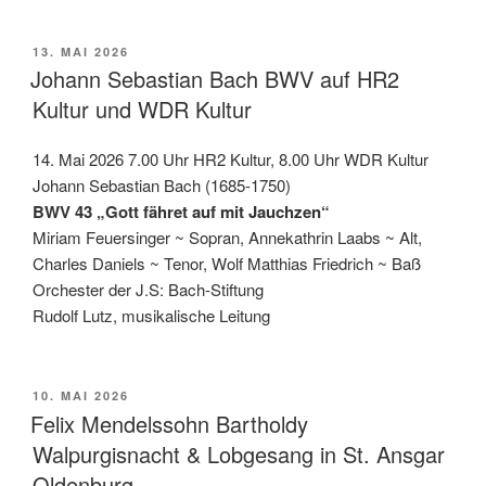
VERÖFFENTLICHT
13. MAI 2026
AM
Johann Sebastian Bach BWV auf HR2
Kultur und WDR Kultur
14. Mai 2026 7.00 Uhr HR2 Kultur, 8.00 Uhr WDR Kultur
Johann Sebastian Bach (1685-1750)
BWV 43 „Gott fähret auf mit Jauchzen“
Miriam Feuersinger ~ Sopran, Annekathrin Laabs ~ Alt,
Charles Daniels ~ Tenor, Wolf Matthias Friedrich ~ Baß
Orchester der J.S: Bach-Stiftung
Rudolf Lutz, musikalische Leitung
VERÖFFENTLICHT
10. MAI 2026
AM
Felix Mendelssohn Bartholdy
Walpurgisnacht & Lobgesang in St. Ansgar
Oldenburg