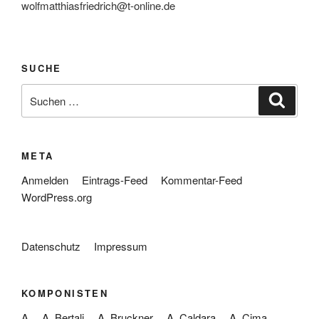
wolfmatthiasfriedrich@t-online.de
SUCHE
Suche
Suche
nach:
META
Anmelden
Eintrags-Feed
Kommentar-Feed
WordPress.org
Datenschutz
Impressum
KOMPONISTEN
A
A. Bertali
A. Bruckner
A. Caldara
A. Cima