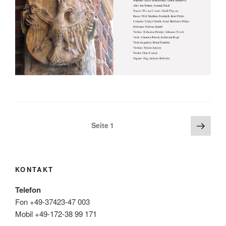
Seitennummerierung
Näch
Seite
1
Seite
der
Beiträge
KONTAKT
Telefon
Fon +49-37423-47 003
Mobil +49-172-38 99 171