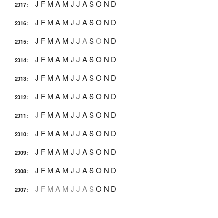
J
F
M
A
M
J
J
A
S
O
N
D
2017
:
J
F
M
A
M
J
J
A
S
O
N
D
2016
:
J
F
M
A
M
J
J
A
S
O
N
D
2015
:
J
F
M
A
M
J
J
A
S
O
N
D
2014
:
J
F
M
A
M
J
J
A
S
O
N
D
2013
:
J
F
M
A
M
J
J
A
S
O
N
D
2012
:
J
F
M
A
M
J
J
A
S
O
N
D
2011
:
J
F
M
A
M
J
J
A
S
O
N
D
2010
:
J
F
M
A
M
J
J
A
S
O
N
D
2009
:
J
F
M
A
M
J
J
A
S
O
N
D
2008
:
J
F
M
A
M
J
J
A
S
O
N
D
2007
: