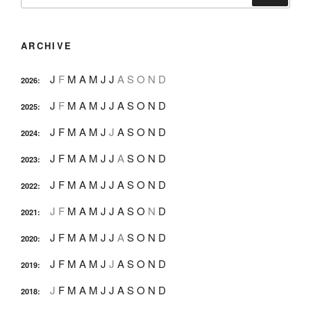
nach:
ARCHIVE
J
F
M
A
M
J
J
A
S
O
N
D
2026
:
J
F
M
A
M
J
J
A
S
O
N
D
2025
:
J
F
M
A
M
J
J
A
S
O
N
D
2024
:
J
F
M
A
M
J
J
A
S
O
N
D
2023
:
J
F
M
A
M
J
J
A
S
O
N
D
2022
:
J
F
M
A
M
J
J
A
S
O
N
D
2021
:
J
F
M
A
M
J
J
A
S
O
N
D
2020
:
J
F
M
A
M
J
J
A
S
O
N
D
2019
:
J
F
M
A
M
J
J
A
S
O
N
D
2018
: