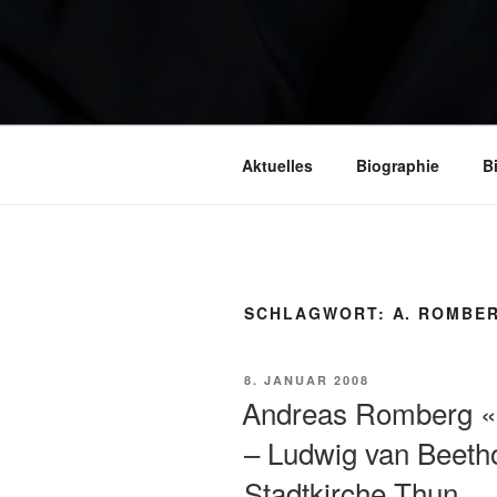
Aktuelles
Biographie
B
SCHLAGWORT:
A. ROMBE
VERÖFFENTLICHT
8. JANUAR 2008
AM
Andreas Romberg «D
– Ludwig van Beeth
Stadtkirche Thun