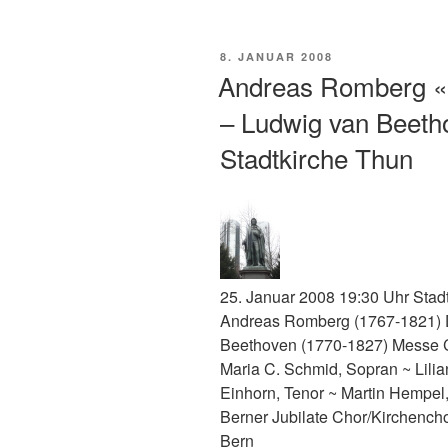
VERÖFFENTLICHT
8. JANUAR 2008
AM
Andreas Romberg «D
– Ludwig van Beeth
Stadtkirche Thun
25. Januar 2008 19:30 Uhr Stad
Andreas Romberg (1767-1821) D
Beethoven (1770-1827) Messe 
Maria C. Schmid, Sopran ~ Lili
Einhorn, Tenor ~ Martin Hempel,
Berner Jubilate Chor/Kirchench
Bern