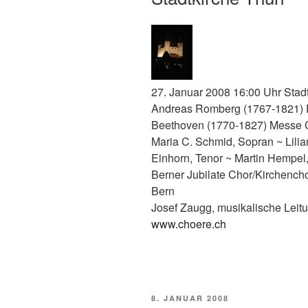
27. Januar 2008 16:00 Uhr Stad
Andreas Romberg (1767-1821) D
Beethoven (1770-1827) Messe 
Maria C. Schmid, Sopran ~ Lili
Einhorn, Tenor ~ Martin Hempel,
Berner Jubilate Chor/Kirchench
Bern
Josef Zaugg, musikalische Leit
www.choere.ch
VERÖFFENTLICHT
8. JANUAR 2008