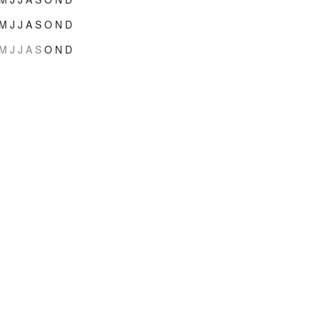
M
J
J
A
S
O
N
D
M
J
J
A
S
O
N
D