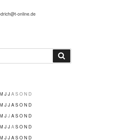
edrich@t-online.de
Suchen
M
J
J
A
S
O
N
D
M
J
J
A
S
O
N
D
M
J
J
A
S
O
N
D
M
J
J
A
S
O
N
D
M
J
J
A
S
O
N
D