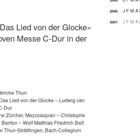
2009
:
J
F
M
A
2008
:
J
F
M
A
2007
:
as Lied von der Glocke»
oven Messe C-Dur in der
tkirche Thun
as Lied von der Glocke – Ludwig van
C-Dur
ane Zürcher, Mezzosopran ~ Christophe
 Bariton ~ Wolf Matthias Friedrich Baß
or Thun-Strättlingen, Bach-Collegium