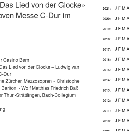
as Lied von der Glocke»
J
F
M
A
2021
:
hoven Messe C-Dur im
J
F
M
A
2020
:
J
F
M
A
2019
:
J
F
M
A
2018
:
J
F
M
A
2017
:
J
F
M
A
ur Casino Bern
2016
:
as Lied von der Glocke – Ludwig van
J
F
M
A
2015
:
C-Dur
J
F
M
A
ane Zürcher, Mezzosopran ~ Christophe
2014
:
 Bariton ~ Wolf Matthias Friedrich Baß
J
F
M
A
2013
:
or Thun-Strättlingen, Bach-Collegium
J
F
M
A
2012
:
ung
J
F
M
A
2011
:
J
F
M
A
2010
:
J
F
M
A