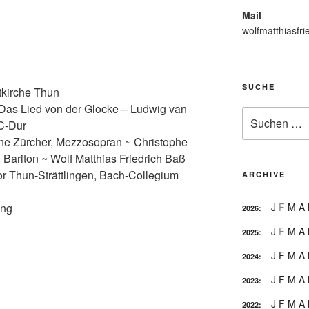
Mail
wolfmatthiasfri
SUCHE
tkirche Thun
as Lied von der Glocke – Ludwig van
Suche
C-Dur
nach:
ane Zürcher, Mezzosopran ~ Christophe
 Bariton ~ Wolf Matthias Friedrich Baß
or Thun-Strättlingen, Bach-Collegium
ARCHIVE
ung
J
F
M
A
2026
:
J
F
M
A
2025
:
J
F
M
A
2024
:
J
F
M
A
2023
:
J
F
M
A
2022
: