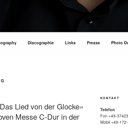
iography
Discographie
Links
Presse
Photo D
RG
KONTAKT
as Lied von der Glocke»
Telefon
oven Messe C-Dur in der
Fon +49-37423
Mobil +49-172-