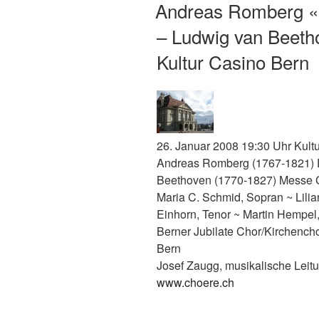
AM
Andreas Romberg «D
– Ludwig van Beet
Kultur Casino Bern
26. Januar 2008 19:30 Uhr Kult
Andreas Romberg (1767-1821) D
Beethoven (1770-1827) Messe 
Maria C. Schmid, Sopran ~ Lili
Einhorn, Tenor ~ Martin Hempel,
Berner Jubilate Chor/Kirchench
Bern
Josef Zaugg, musikalische Leit
www.choere.ch