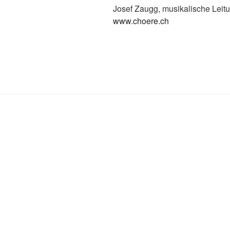
Josef Zaugg, musikalische Leit
www.choere.ch
KONTAKT
Telefon
Fon +49-37423-47 003
Mobil +49-172-38 99 171
Mail
wolfmatthiasfriedrich@t-online.de