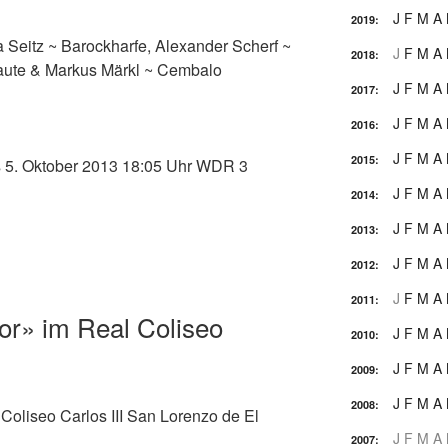
J
F
M
A
2019
:
a Seitz ~ Barockharfe, Alexander Scherf ~
J
F
M
A
2018
:
Laute & Markus Märkl ~ Cembalo
J
F
M
A
2017
:
J
F
M
A
2016
:
J
F
M
A
2015
:
s 5. Oktober 2013 18:05 Uhr WDR 3
J
F
M
A
2014
:
J
F
M
A
2013
:
J
F
M
A
2012
:
J
F
M
A
2011
:
or» im Real Coliseo
J
F
M
A
2010
:
J
F
M
A
2009
:
J
F
M
A
2008
:
Coliseo Carlos III San Lorenzo de El
J
F
M
A
2007
: