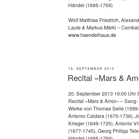
Händel (1685-1759)
Wolf Matthias Friedrich, Alexan
Laute & Markus Märkl ~ Cemba
www.haendelhaus.de
VERÖFFENTLICHT
18. SEPTEMBER 2013
AM
Recital «Mars & Am
20. September 2013 19:00 Uhr 
Recital «Mars & Amor» – Sang-
Werke von Thomas Selle (1599-
Antonio Caldara (1670-1736), J
Krieger (1649-1725), Antonio Vi
(1677-1745), Georg Philipp Tel
Händel (1685-1759)