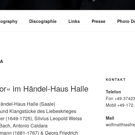
iography
Discographie
Links
Presse
Photo D
RA
KONTAKT
or« im Händel-Haus Halle
Telefon
Fon +49-37423
ändel-Haus Halle (Saale)
Mobil +49-172-
 und Klangstücke des Liebeskrieges
Mail
er (1649-1725), Silvius Leopold Weiss
wolfmatthiasfri
Bach, Antonio Caldara
emann (1681-1767) & Georg Friedrich