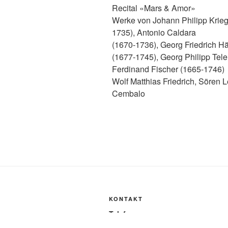
Recital «Mars & Amor»
Werke von Johann Philipp Krieg
1735), Antonio Caldara
(1670-1736), Georg Friedrich H
(1677-1745), Georg Philipp Te
Ferdinand Fischer (1665-1746)
Wolf Matthias Friedrich, Sören 
Cembalo
KONTAKT
Telefon
Fon +49-37423-47 003