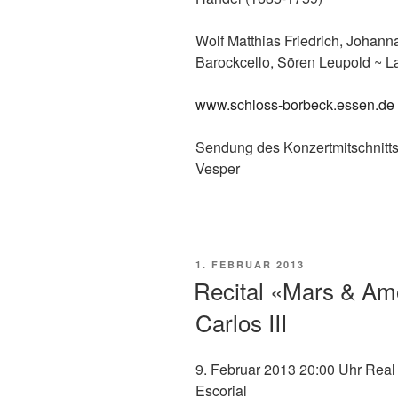
Wolf Matthias Friedrich, Johann
Barockcello, Sören Leupold ~ 
www.schloss-borbeck.essen.de
Sendung des Konzertmitschnitt
Vesper
VERÖFFENTLICHT
1. FEBRUAR 2013
AM
Recital «Mars & Am
Carlos III
9. Februar 2013 20:00 Uhr Real 
Escorial