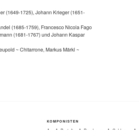
er (1649-1725), Johann Krieger (1651-
ändel (1685-1759), Francesco Nicola Fago
lemann (1681-1767) und Johann Kaspar
Leupold ~ Chitarrone, Markus Märkl ~
KOMPONISTEN
A
A. Bertali
A. Bruckner
A. Caldara
A.
A. Dvorák
A. Ferrabosco
A. Gabrieli
A. 