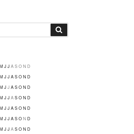
Suchen
M
J
J
A
S
O
N
D
M
J
J
A
S
O
N
D
M
J
J
A
S
O
N
D
M
J
J
A
S
O
N
D
M
J
J
A
S
O
N
D
M
J
J
A
S
O
N
D
M
J
J
A
S
O
N
D