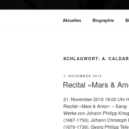
Aktuelles
Biographie
B
SCHLAGWORT:
A. CALDA
VERÖFFENTLICHT
1. NOVEMBER 2015
AM
Recital »Mars & Am
21. November 2015 18:00 Uhr H
Recital »Mars & Amor« – Sang-
Werke von Johann Philipp Krieg
(1687-1750), Johann Christoph 
(1670-1736), Georg Philipp Tel