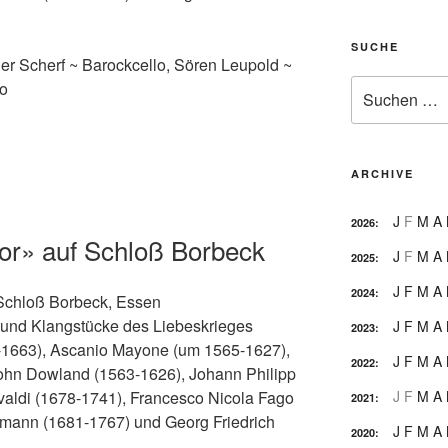
SUCHE
der Scherf ~ Barockcello, Sören Leupold ~
Suche
lo
nach:
ARCHIVE
J
F
M
A
2026
:
or» auf Schloß Borbeck
J
F
M
A
2025
:
J
F
M
A
2024
:
Schloß Borbeck, Essen
 und Klangstücke des Liebeskrieges
J
F
M
A
2023
:
1663), Ascanio Mayone (um 1565-1627),
J
F
M
A
2022
:
ohn Dowland (1563-1626), Johann Philipp
J
F
M
A
valdi (1678-1741), Francesco Nicola Fago
2021
:
emann (1681-1767) und Georg Friedrich
J
F
M
A
2020
: