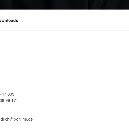
ownloads
-47 003
38 99 171
edrich@t-online.de