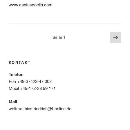
www.cantuscoelln.com
Seitennummerierung
Näch
Seite
1
Seite
der
Beiträge
KONTAKT
Telefon
Fon +49-37423-47 003
Mobil +49-172-38 99 171
Mail
wolfmatthiasfriedrich@t-online.de