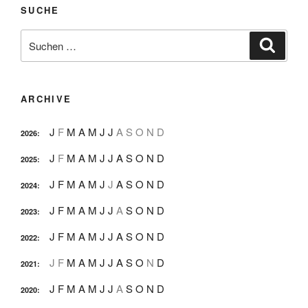
SUCHE
Suche
Suche
nach:
ARCHIVE
J
F
M
A
M
J
J
A
S
O
N
D
2026
:
J
F
M
A
M
J
J
A
S
O
N
D
2025
:
J
F
M
A
M
J
J
A
S
O
N
D
2024
:
J
F
M
A
M
J
J
A
S
O
N
D
2023
:
J
F
M
A
M
J
J
A
S
O
N
D
2022
:
J
F
M
A
M
J
J
A
S
O
N
D
2021
:
J
F
M
A
M
J
J
A
S
O
N
D
2020
: