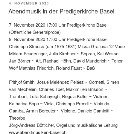
VERÖFFENTLICHT
4. NOVEMBER 2020
AM
Abendmusik in der Predigerkirche Basel
7. November 2020 17:00 Uhr Predigerkirche Basel
(Öffentliche Generalprobe)
8. November 2020 17:00 Uhr Predigerkirche Basel
Christoph Strauss (um 1575-1631) Missa Gratiosa 12 Voce
Miriam Feuersinger, Julia Kirchner ~ Sopran, Kai Wessel,
Jan Börner ~ Alt, Raphael Höhn, David Munderloh ~ Tenor,
Wolf Matthias Friedrich, Roland Faust ~ Baß
Frithjof Smith, Josué Meléndez Peláez ~ Cornetti, Simen
van Mechelen, Charles Toet, Maximilien Brisson ~
Tromboni, Leila Schayegh, Regula Keller ~ Violinen,
Katharina Bopp ~ Viola, Christoph Prendl ~ Viola da
Gamba, Armin Bereuter ~ Violone, Daniele Caminiti ~
Theorbe
Jörg-Andreas Bötticher, Orgel und musikalische Leitung
www.abendmusiken-basel.ch