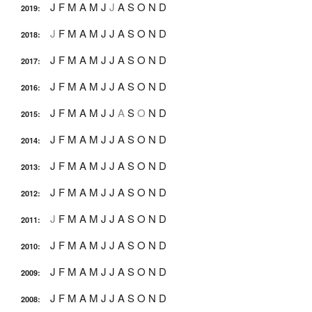
J
F
M
A
M
J
J
A
S
O
N
D
2019
:
J
F
M
A
M
J
J
A
S
O
N
D
2018
:
J
F
M
A
M
J
J
A
S
O
N
D
2017
:
J
F
M
A
M
J
J
A
S
O
N
D
2016
:
J
F
M
A
M
J
J
A
S
O
N
D
2015
:
J
F
M
A
M
J
J
A
S
O
N
D
2014
:
J
F
M
A
M
J
J
A
S
O
N
D
2013
:
J
F
M
A
M
J
J
A
S
O
N
D
2012
:
J
F
M
A
M
J
J
A
S
O
N
D
2011
:
J
F
M
A
M
J
J
A
S
O
N
D
2010
:
J
F
M
A
M
J
J
A
S
O
N
D
2009
:
J
F
M
A
M
J
J
A
S
O
N
D
2008
: