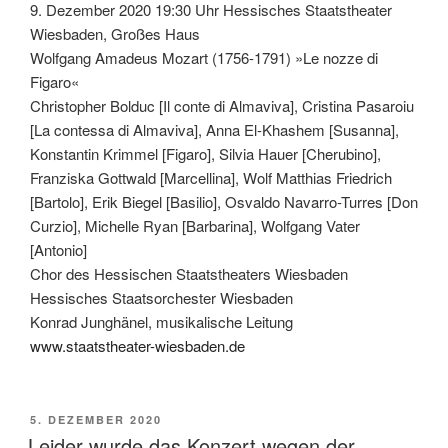
9. Dezember 2020 19:30 Uhr Hessisches Staatstheater
Wiesbaden, Großes Haus
Wolfgang Amadeus Mozart (1756-1791) »Le nozze di
Figaro«
Christopher Bolduc [Il conte di Almaviva], Cristina Pasaroiu
[La contessa di Almaviva], Anna El-Khashem [Susanna],
Konstantin Krimmel [Figaro], Silvia Hauer [Cherubino],
Franziska Gottwald [Marcellina], Wolf Matthias Friedrich
[Bartolo], Erik Biegel [Basilio], Osvaldo Navarro-Turres [Don
Curzio], Michelle Ryan [Barbarina], Wolfgang Vater
[Antonio]
Chor des Hessischen Staatstheaters Wiesbaden
Hessisches Staatsorchester Wiesbaden
Konrad Junghänel, musikalische Leitung
www.staatstheater-wiesbaden.de
VERÖFFENTLICHT
5. DEZEMBER 2020
AM
Leider wurde das Konzert wegen der