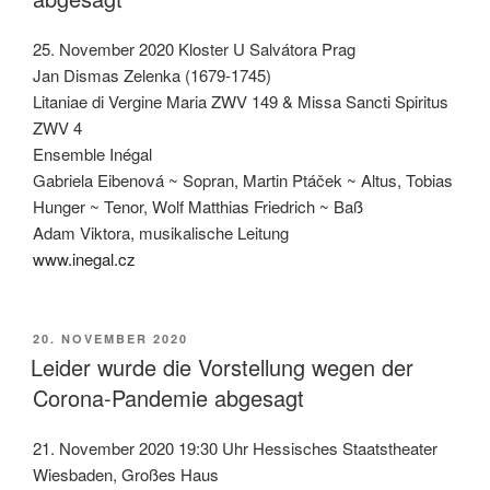
25. November 2020 Kloster U Salvátora Prag
Jan Dismas Zelenka (1679-1745)
Litaniae di Vergine Maria ZWV 149 & Missa Sancti Spiritus
ZWV 4
Ensemble Inégal
Gabriela Eibenová ~ Sopran, Martin Ptáček ~ Altus, Tobias
Hunger ~ Tenor, Wolf Matthias Friedrich ~ Baß
Adam Viktora, musikalische Leitung
www.inegal.cz
VERÖFFENTLICHT
20. NOVEMBER 2020
AM
Leider wurde die Vorstellung wegen der
Corona-Pandemie abgesagt
21. November 2020 19:30 Uhr Hessisches Staatstheater
Wiesbaden, Großes Haus