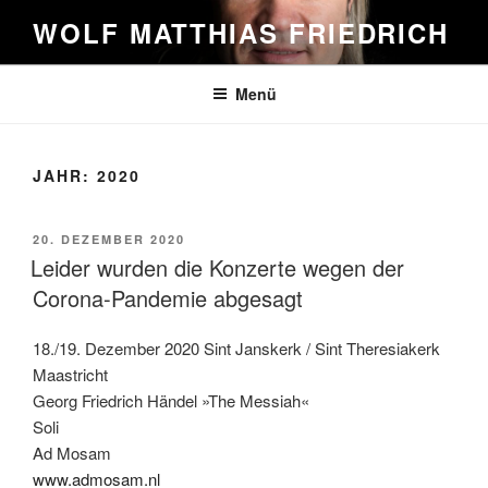
Zum
WOLF MATTHIAS FRIEDRICH
Inhalt
springen
Menü
JAHR:
2020
VERÖFFENTLICHT
20. DEZEMBER 2020
AM
Leider wurden die Konzerte wegen der
Corona-Pandemie abgesagt
18./19. Dezember 2020 Sint Janskerk / Sint Theresiakerk
Maastricht
Georg Friedrich Händel »The Messiah«
Soli
Ad Mosam
www.admosam.nl