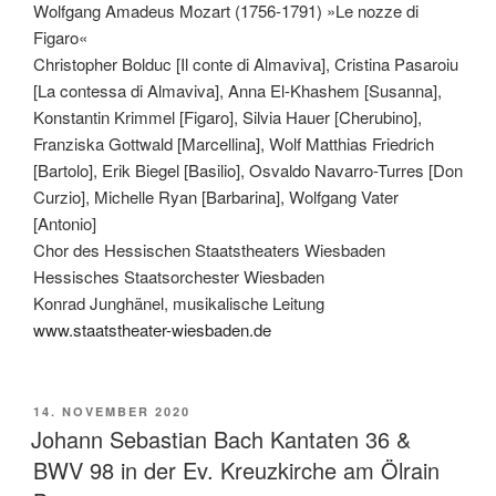
Wolfgang Amadeus Mozart (1756-1791) »Le nozze di
Figaro«
Christopher Bolduc [Il conte di Almaviva], Cristina Pasaroiu
[La contessa di Almaviva], Anna El-Khashem [Susanna],
Konstantin Krimmel [Figaro], Silvia Hauer [Cherubino],
Franziska Gottwald [Marcellina], Wolf Matthias Friedrich
[Bartolo], Erik Biegel [Basilio], Osvaldo Navarro-Turres [Don
Curzio], Michelle Ryan [Barbarina], Wolfgang Vater
[Antonio]
Chor des Hessischen Staatstheaters Wiesbaden
Hessisches Staatsorchester Wiesbaden
Konrad Junghänel, musikalische Leitung
www.staatstheater-wiesbaden.de
VERÖFFENTLICHT
14. NOVEMBER 2020
AM
Johann Sebastian Bach Kantaten 36 &
BWV 98 in der Ev. Kreuzkirche am Ölrain