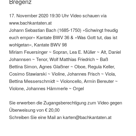
Bregenz
17. November 2020 19:30 Uhr Video schauen via
www.bachkantaten.at
Johann Sebastian Bach (1685-1750)
»
Schwingt freudig
euch empor« Kantate BWV 36 &
»
Was Gott tut, das ist
wohlgetan«, Kantate BWV 98
Miriam Feuersinger ~ Sopran, Lea E. Müll
e
r ~ Alt, Daniel
Johannsen ~ Tenor, Wolf Matthias Friedrich ~ Baß
Bettina Simon, Agnes Glaßner ~ Oboe, Regula Keller,
Cosimo Stawiarski ~ Violine, Johannes Frisch ~ Viola,
Bettina Messerschmidt ~ Violoncello, Armin Bereuter ~
Violone, Johannes Hämmerle ~ Orgel
Sie erwerben die Zugangsberechtigung zum Video gegen
Überweisung von € 20,00
Schreiben Sie eine Mail an karten@bachkantaten.at