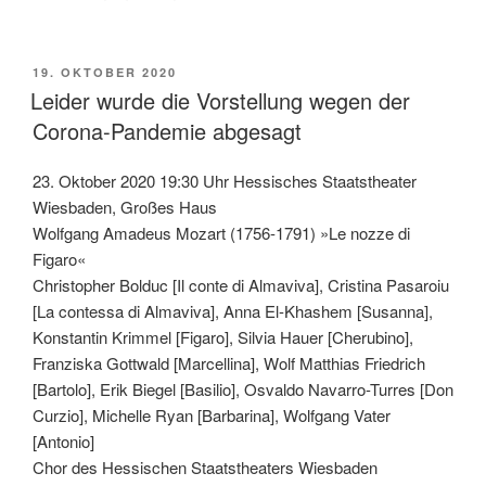
VERÖFFENTLICHT
19. OKTOBER 2020
AM
Leider wurde die Vorstellung wegen der
Corona-Pandemie abgesagt
23. Oktober 2020 19:30 Uhr Hessisches Staatstheater
Wiesbaden, Großes Haus
Wolfgang Amadeus Mozart (1756-1791) »Le nozze di
Figaro«
Christopher Bolduc [Il conte di Almaviva], Cristina Pasaroiu
[La contessa di Almaviva], Anna El-Khashem [Susanna],
Konstantin Krimmel [Figaro], Silvia Hauer [Cherubino],
Franziska Gottwald [Marcellina], Wolf Matthias Friedrich
[Bartolo], Erik Biegel [Basilio], Osvaldo Navarro-Turres [Don
Curzio], Michelle Ryan [Barbarina], Wolfgang Vater
[Antonio]
Chor des Hessischen Staatstheaters Wiesbaden