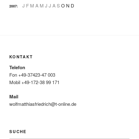
J
F
M
A
M
J
J
A
S
O
N
D
2007
:
KONTAKT
Telefon
Fon +49-37423-47 003
Mobil +49-172-38 99 171
Mail
wolfmatthiasfriedrich@t-online.de
SUCHE