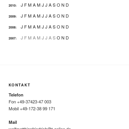
J
F
M
A
M
J
J
A
S
O
N
D
2010
:
J
F
M
A
M
J
J
A
S
O
N
D
2009
:
J
F
M
A
M
J
J
A
S
O
N
D
2008
:
J
F
M
A
M
J
J
A
S
O
N
D
2007
:
KONTAKT
Telefon
Fon +49-37423-47 003
Mobil +49-172-38 99 171
Mail
wolfmatthiasfriedrich@t-online.de