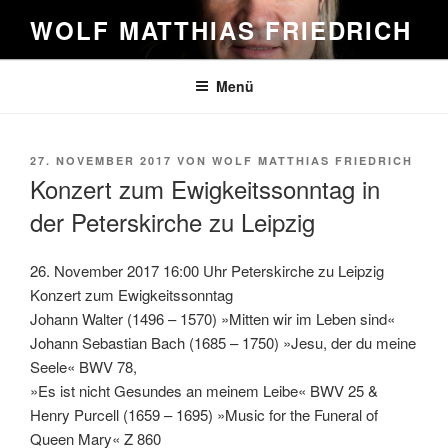
Zum
WOLF MATTHIAS FRIEDRICH
Inhalt
springen
Menü
VERÖFFENTLICHT
27. NOVEMBER 2017
VON
WOLF MATTHIAS FRIEDRICH
AM
Konzert zum Ewigkeitssonntag in
der Peterskirche zu Leipzig
26. November 2017 16:00 Uhr Peterskirche zu Leipzig
Konzert zum Ewigkeitssonntag
Johann Walter (1496 – 1570) »Mitten wir im Leben sind«
Johann Sebastian Bach (1685 – 1750) »Jesu, der du meine
Seele« BWV 78,
»Es ist nicht Gesundes an meinem Leibe« BWV 25 &
Henry Purcell (1659 – 1695) »Music for the Funeral of
Queen Mary« Z 860