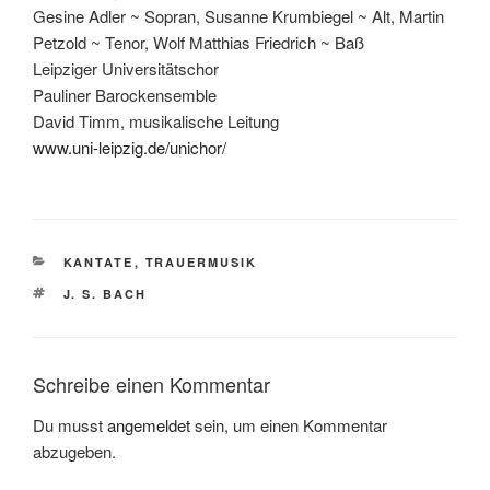
Gesine Adler ~ Sopran, Susanne Krumbiegel ~ Alt, Martin
Petzold ~ Tenor, Wolf Matthias Friedrich ~ Baß
Leipziger Universitätschor
Pauliner Barockensemble
David Timm, musikalische Leitung
www.uni-leipzig.de/unichor/
KATEGORIEN
KANTATE
,
TRAUERMUSIK
SCHLAGWÖRTER
J. S. BACH
Schreibe einen Kommentar
Du musst
angemeldet
sein, um einen Kommentar
abzugeben.