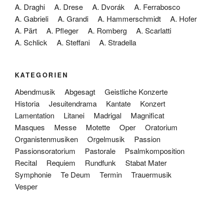
A. Draghi
A. Drese
A. Dvorák
A. Ferrabosco
A. Gabrieli
A. Grandi
A. Hammerschmidt
A. Hofer
A. Pärt
A. Pfleger
A. Romberg
A. Scarlatti
A. Schlick
A. Steffani
A. Stradella
KATEGORIEN
Abendmusik
Abgesagt
Geistliche Konzerte
Historia
Jesuitendrama
Kantate
Konzert
Lamentation
Litanei
Madrigal
Magnificat
Masques
Messe
Motette
Oper
Oratorium
Organistenmusiken
Orgelmusik
Passion
Passionsoratorium
Pastorale
Psalmkomposition
Recital
Requiem
Rundfunk
Stabat Mater
Symphonie
Te Deum
Termin
Trauermusik
Vesper