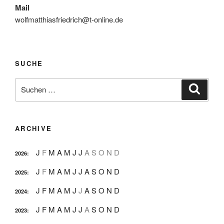
Mail
wolfmatthiasfriedrich@t-online.de
SUCHE
Suche
Suche
nach:
ARCHIVE
J
F
M
A
M
J
J
A
S
O
N
D
2026
:
J
F
M
A
M
J
J
A
S
O
N
D
2025
:
J
F
M
A
M
J
J
A
S
O
N
D
2024
:
J
F
M
A
M
J
J
A
S
O
N
D
2023
: