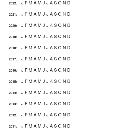
J
F
M
A
M
J
J
A
S
O
N
D
2022
:
J
F
M
A
M
J
J
A
S
O
N
D
2021
:
J
F
M
A
M
J
J
A
S
O
N
D
2020
:
J
F
M
A
M
J
J
A
S
O
N
D
2019
:
J
F
M
A
M
J
J
A
S
O
N
D
2018
:
J
F
M
A
M
J
J
A
S
O
N
D
2017
:
J
F
M
A
M
J
J
A
S
O
N
D
2016
:
J
F
M
A
M
J
J
A
S
O
N
D
2015
:
J
F
M
A
M
J
J
A
S
O
N
D
2014
:
J
F
M
A
M
J
J
A
S
O
N
D
2013
:
J
F
M
A
M
J
J
A
S
O
N
D
2012
:
J
F
M
A
M
J
J
A
S
O
N
D
2011
: