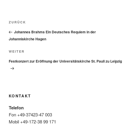
Beitragsnavigation
Vorheriger
ZURÜCK
Beitrag
Johannes Brahms Ein Deutsches Requiem in der
Johanniskirche Hagen
Nächster
WEITER
Beitrag
Festkonzert zur Eröffnung der Universitätskirche St. Pauli zu Leipzig
KONTAKT
Telefon
Fon +49-37423-47 003
Mobil +49-172-38 99 171