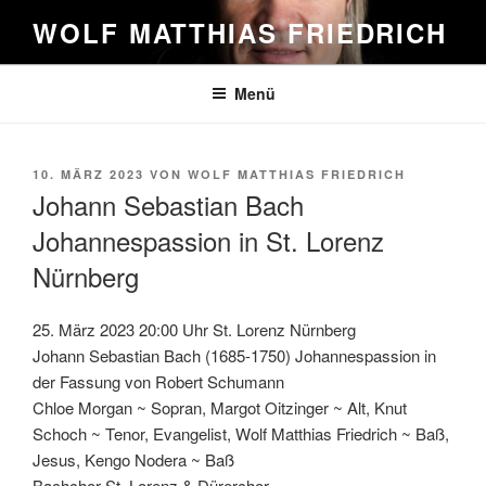
Zum
WOLF MATTHIAS FRIEDRICH
Inhalt
springen
Menü
VERÖFFENTLICHT
10. MÄRZ 2023
VON
WOLF MATTHIAS FRIEDRICH
AM
Johann Sebastian Bach
Johannespassion in St. Lorenz
Nürnberg
25. März 2023 20:00 Uhr St. Lorenz Nürnberg
Johann Sebastian Bach (1685-1750) Johannespassion in
der Fassung von Robert Schumann
Chloe Morgan ~ Sopran, Margot Oitzinger ~ Alt, Knut
Schoch ~ Tenor, Evangelist, Wolf Matthias Friedrich ~ Baß,
Jesus, Kengo Nodera ~ Baß
Bachchor St. Lorenz & Dürerchor