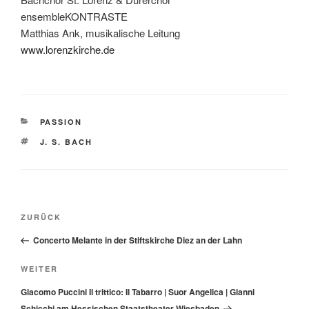
ensembleKONTRASTE
Matthias Ank, musikalische Leitung
www.lorenzkirche.de
KATEGORIEN
PASSION
SCHLAGWÖRTER
J. S. BACH
Beitragsnavigation
Vorheriger
ZURÜCK
Beitrag
Concerto Melante in der Stiftskirche Diez an der Lahn
Nächster
WEITER
Beitrag
Giacomo Puccini Il trittico: Il Tabarro | Suor Angelica | Gianni
Schicchi am Hessischen Staatstheater Wiesbaden