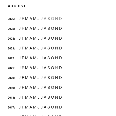
ARCHIVE
J
F
M
A
M
J
J
A
S
O
N
D
2026
:
J
F
M
A
M
J
J
A
S
O
N
D
2025
:
J
F
M
A
M
J
J
A
S
O
N
D
2024
:
J
F
M
A
M
J
J
A
S
O
N
D
2023
:
J
F
M
A
M
J
J
A
S
O
N
D
2022
:
J
F
M
A
M
J
J
A
S
O
N
D
2021
:
J
F
M
A
M
J
J
A
S
O
N
D
2020
:
J
F
M
A
M
J
J
A
S
O
N
D
2019
:
J
F
M
A
M
J
J
A
S
O
N
D
2018
:
J
F
M
A
M
J
J
A
S
O
N
D
2017
: