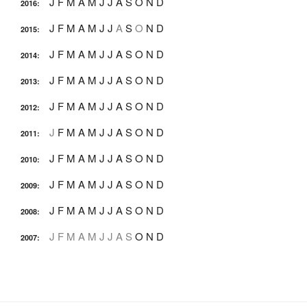
J
F
M
A
M
J
J
A
S
O
N
D
2016
:
J
F
M
A
M
J
J
A
S
O
N
D
2015
:
J
F
M
A
M
J
J
A
S
O
N
D
2014
:
J
F
M
A
M
J
J
A
S
O
N
D
2013
:
J
F
M
A
M
J
J
A
S
O
N
D
2012
:
J
F
M
A
M
J
J
A
S
O
N
D
2011
:
J
F
M
A
M
J
J
A
S
O
N
D
2010
:
J
F
M
A
M
J
J
A
S
O
N
D
2009
:
J
F
M
A
M
J
J
A
S
O
N
D
2008
:
J
F
M
A
M
J
J
A
S
O
N
D
2007
: