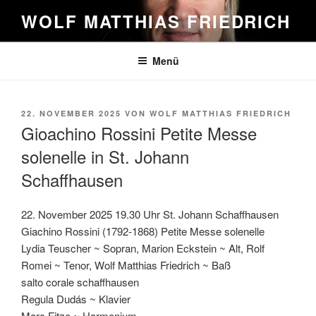
Zum
WOLF MATTHIAS FRIEDRICH
Inhalt
springen
Menü
VERÖFFENTLICHT
22. NOVEMBER 2025
VON
WOLF MATTHIAS FRIEDRICH
AM
Gioachino Rossini Petite Messe
solenelle in St. Johann
Schaffhausen
22. November 2025 19.30 Uhr St. Johann Schaffhausen
Giachino Rossini (1792-1868) Petite Messe solenelle
Lydia Teuscher ~ Sopran, Marion Eckstein ~ Alt, Rolf
Romei ~ Tenor, Wolf Matthias Friedrich ~ Baß
salto corale schaffhausen
Regula Dudás ~ Klavier
Marc Fitze ~ Harmonium