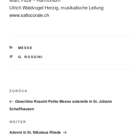
Ulrich Waldvogel Herzig, musikalische Leitung
www.saltocorale.ch
KATEGORIEN
MESSE
SCHLAGWÖRTER
G. ROSSINI
Beitragsnavigation
Vorheriger
ZURÜCK
Beitrag
Gioachino Rossini Petite Messe solenelle in St. Johann
Schaffhausen
Nächster
WEITER
Beitrag
Advent in St. Nikolaus Rhede