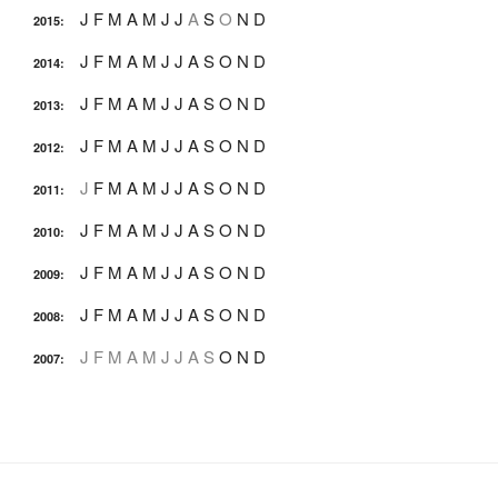
J
F
M
A
M
J
J
A
S
O
N
D
2015
:
J
F
M
A
M
J
J
A
S
O
N
D
2014
:
J
F
M
A
M
J
J
A
S
O
N
D
2013
:
J
F
M
A
M
J
J
A
S
O
N
D
2012
:
J
F
M
A
M
J
J
A
S
O
N
D
2011
:
J
F
M
A
M
J
J
A
S
O
N
D
2010
:
J
F
M
A
M
J
J
A
S
O
N
D
2009
:
J
F
M
A
M
J
J
A
S
O
N
D
2008
:
J
F
M
A
M
J
J
A
S
O
N
D
2007
: