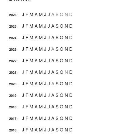
J
F
M
A
M
J
J
A
S
O
N
D
2026
:
J
F
M
A
M
J
J
A
S
O
N
D
2025
:
J
F
M
A
M
J
J
A
S
O
N
D
2024
:
J
F
M
A
M
J
J
A
S
O
N
D
2023
:
J
F
M
A
M
J
J
A
S
O
N
D
2022
:
J
F
M
A
M
J
J
A
S
O
N
D
2021
:
J
F
M
A
M
J
J
A
S
O
N
D
2020
:
J
F
M
A
M
J
J
A
S
O
N
D
2019
:
J
F
M
A
M
J
J
A
S
O
N
D
2018
:
J
F
M
A
M
J
J
A
S
O
N
D
2017
:
J
F
M
A
M
J
J
A
S
O
N
D
2016
: