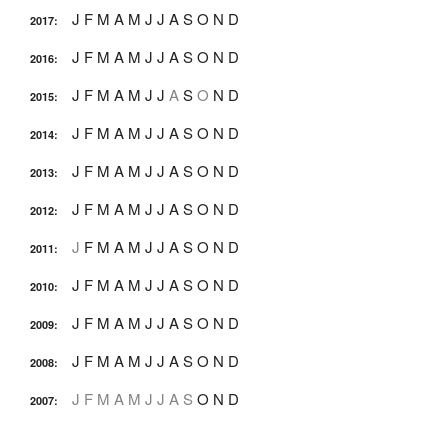
J
F
M
A
M
J
J
A
S
O
N
D
2017
:
J
F
M
A
M
J
J
A
S
O
N
D
2016
:
J
F
M
A
M
J
J
A
S
O
N
D
2015
:
J
F
M
A
M
J
J
A
S
O
N
D
2014
:
J
F
M
A
M
J
J
A
S
O
N
D
2013
:
J
F
M
A
M
J
J
A
S
O
N
D
2012
:
J
F
M
A
M
J
J
A
S
O
N
D
2011
:
J
F
M
A
M
J
J
A
S
O
N
D
2010
:
J
F
M
A
M
J
J
A
S
O
N
D
2009
:
J
F
M
A
M
J
J
A
S
O
N
D
2008
:
J
F
M
A
M
J
J
A
S
O
N
D
2007
: