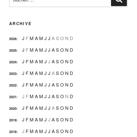
nach:
ARCHIVE
J
F
M
A
M
J
J
A
S
O
N
D
2026
:
J
F
M
A
M
J
J
A
S
O
N
D
2025
:
J
F
M
A
M
J
J
A
S
O
N
D
2024
:
J
F
M
A
M
J
J
A
S
O
N
D
2023
:
J
F
M
A
M
J
J
A
S
O
N
D
2022
:
J
F
M
A
M
J
J
A
S
O
N
D
2021
:
J
F
M
A
M
J
J
A
S
O
N
D
2020
:
J
F
M
A
M
J
J
A
S
O
N
D
2019
:
J
F
M
A
M
J
J
A
S
O
N
D
2018
: