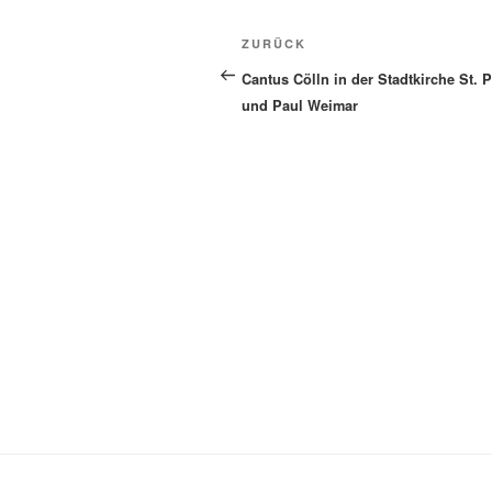
Beitragsnavigation
Vorheriger
ZURÜCK
Beitrag
Cantus Cölln in der Stadtkirche St. P
und Paul Weimar