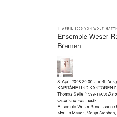
VERÖFFENTLICHT
1. APRIL 2008
VON
WOLF MATTH
AM
Ensemble Weser-Ren
Bremen
3. April 2008 20:00 Uhr St. Ans
KAPITÄNE UND KANTOREN I
Thomas Selle (1599-1663)
Da d
Österliche Festmusik
Ensemble Weser-Renaissance
Monika Mauch, Manja Stephan, 