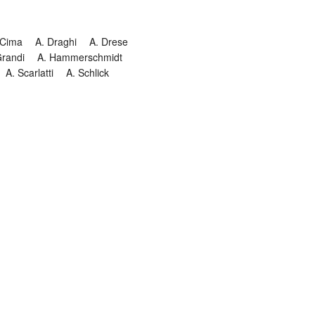
 Cima
A. Draghi
A. Drese
Grandi
A. Hammerschmidt
A. Scarlatti
A. Schlick
Historia
Jesuitendrama
Madrigal
Magnificat
Masques
istenmusiken
Orgelmusik
almkomposition
Recital
onie
Te Deum
Termin