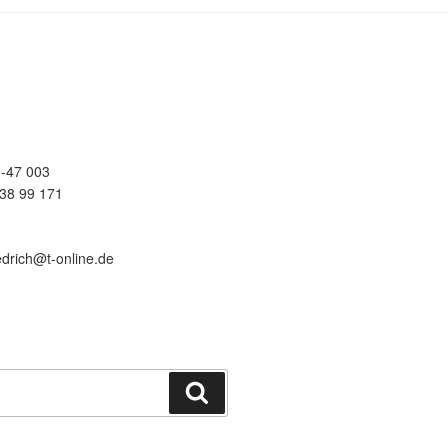
-47 003
38 99 171
edrich@t-online.de
Suchen