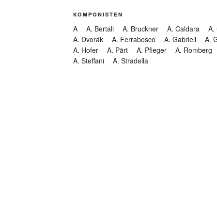
KOMPONISTEN
A
A. Bertali
A. Bruckner
A. Caldara
A.
A. Dvorák
A. Ferrabosco
A. Gabrieli
A. 
A. Hofer
A. Pärt
A. Pfleger
A. Romberg
A. Steffani
A. Stradella
KATEGORIEN
Abendmusik
Abgesagt
Geistliche Konzerte
Kantate
Konzert
Lamentation
Litanei
Messe
Motette
Oper
Oratorium
Organ
Passion
Passionsoratorium
Pastorale
Ps
Suchen
Requiem
Rundfunk
Stabat Mater
Symph
Trauermusik
Vesper
ntar-Feed