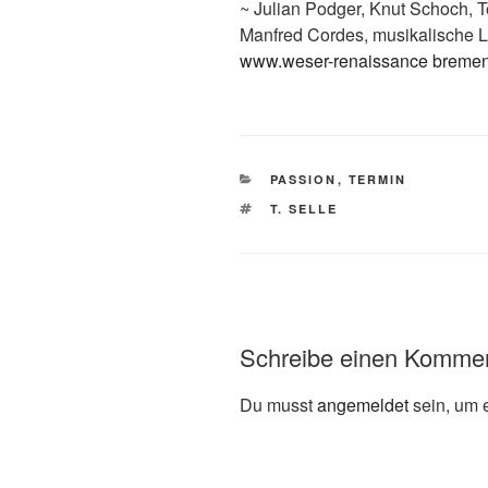
~ Julian Podger, Knut Schoch, T
Manfred Cordes, musikalische L
www.weser-renaissance breme
KATEGORIEN
PASSION
,
TERMIN
SCHLAGWÖRTER
T. SELLE
Schreibe einen Komme
Du musst
angemeldet
sein, um 