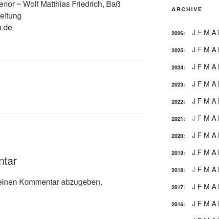
enor ~ Wolf Matthias Friedrich, Baß
ARCHIVE
eitung
n.de
J
F
M
A
2026
:
J
F
M
A
2025
:
J
F
M
A
2024
:
J
F
M
A
2023
:
J
F
M
A
2022
:
J
F
M
A
2021
:
J
F
M
A
2020
:
J
F
M
A
2019
:
ntar
J
F
M
A
2018
:
einen Kommentar abzugeben.
J
F
M
A
2017
:
J
F
M
A
2016
: