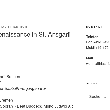
IAS FRIEDRICH
KONTAKT
aissance in St. Ansgarii
Telefon
Fon +49-37423
Mobil +49-172-
Mail
wolfmatthiasfri
garii Bremen
V
SUCHE
er Sabbath vergangen war
Suche
nach:
 Bremen
Sopran ~ Beat Duddeck, Mirko Ludwig Alt