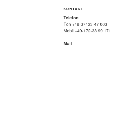
KONTAKT
Telefon
Fon +49-37423-47 003
Mobil +49-172-38 99 171
Mail
wolfmatthiasfriedrich@t-online.de
SUCHE
Suche
nach:
META
Anmelden
Eintrags-Feed
Komme
WordPress.org