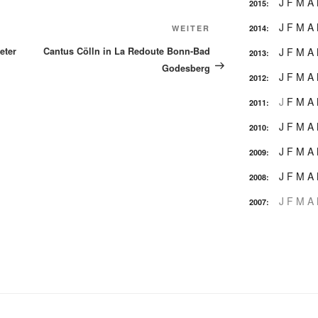
J
F
M
A
2015
:
J
F
M
A
Nächster
WEITER
2014
:
Beitrag
eter
Cantus Cölln in La Redoute Bonn-Bad
J
F
M
A
2013
:
Godesberg
J
F
M
A
2012
:
J
F
M
A
2011
:
J
F
M
A
2010
:
J
F
M
A
2009
:
J
F
M
A
2008
:
J
F
M
A
2007
: