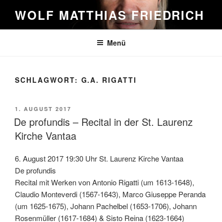
Zum
WOLF MATTHIAS FRIEDRICH
Inhalt
springen
Menü
SCHLAGWORT:
G.A. RIGATTI
VERÖFFENTLICHT
1. AUGUST 2017
AM
De profundis – Recital in der St. Laurenz
Kirche Vantaa
6. August 2017 19:30 Uhr St. Laurenz Kirche Vantaa
De profundis
Recital mit Werken von Antonio Rigatti (um 1613-1648),
Claudio Monteverdi (1567-1643), Marco Giuseppe Peranda
(um 1625-1675), Johann Pachelbel (1653-1706), Johann
Rosenmüller (1617-1684) & Sisto Reina (1623-1664)