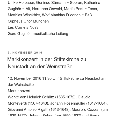
Ulrike Hofbauer, Gerlinde Sämann ~ Sopran, Katharina
Guglhör ~ Alt, Hermann Oswald, Martin Post ~ Tenor,
Matthias Winckhler, Wolf Matthias Friedrich ~ Baß
Orpheus Chor München
Les Cornets Noirs
Gerd Guglhör, musikalische Leitung
VERÖFFENTLICHT
7. NOVEMBER 2016
AM
Marktkonzert in der Stiftskirche zu
Neustadt an der Weinstraße
12. November 2016 11:30 Uhr Stiftskirche zu Neustadt an
der Weinstraße
Marktkonzert
Werke von Heinrich Schütz (1585-1672), Claudio
Monteverdi (1567-1643), Johann Rosenmüller (1617-1684),
Giovanni Antonio Rigatti (1613-1648), Maurizio Cazzati (um
1620-1677), Johann Schop (um 1590-1627) und Franz