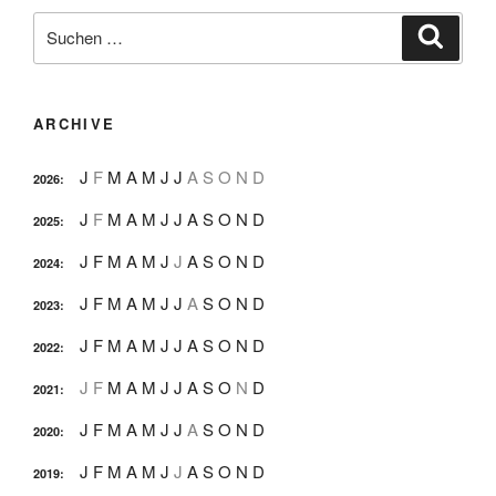
Suche
Suche
nach:
ARCHIVE
J
F
M
A
M
J
J
A
S
O
N
D
2026
:
J
F
M
A
M
J
J
A
S
O
N
D
2025
:
J
F
M
A
M
J
J
A
S
O
N
D
2024
:
J
F
M
A
M
J
J
A
S
O
N
D
2023
:
J
F
M
A
M
J
J
A
S
O
N
D
2022
:
J
F
M
A
M
J
J
A
S
O
N
D
2021
:
J
F
M
A
M
J
J
A
S
O
N
D
2020
:
J
F
M
A
M
J
J
A
S
O
N
D
2019
: