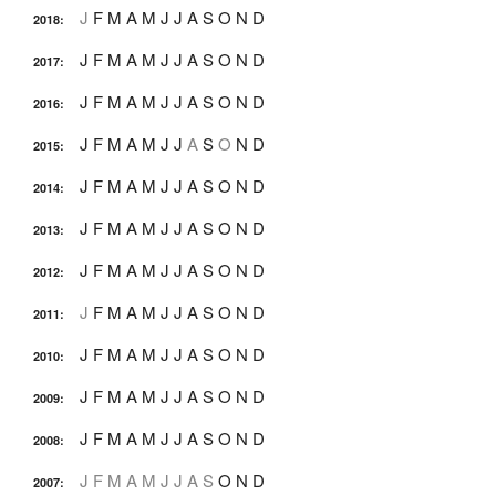
J
F
M
A
M
J
J
A
S
O
N
D
2018
:
J
F
M
A
M
J
J
A
S
O
N
D
2017
:
J
F
M
A
M
J
J
A
S
O
N
D
2016
:
J
F
M
A
M
J
J
A
S
O
N
D
2015
:
J
F
M
A
M
J
J
A
S
O
N
D
2014
:
J
F
M
A
M
J
J
A
S
O
N
D
2013
:
J
F
M
A
M
J
J
A
S
O
N
D
2012
:
J
F
M
A
M
J
J
A
S
O
N
D
2011
:
J
F
M
A
M
J
J
A
S
O
N
D
2010
:
J
F
M
A
M
J
J
A
S
O
N
D
2009
:
J
F
M
A
M
J
J
A
S
O
N
D
2008
:
J
F
M
A
M
J
J
A
S
O
N
D
2007
: