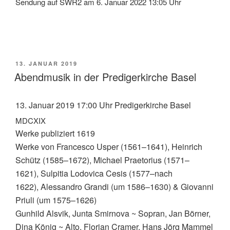
Sendung auf SWR2 am 6. Januar 2022 13:05 Uhr
VERÖFFENTLICHT
13. JANUAR 2019
AM
Abendmusik in der Predigerkirche Basel
13. Januar 2019 17:00 Uhr Predigerkirche Basel
MDCXIX
Werke publiziert 1619
Werke von
Francesco Usper (1561–1641),
Heinrich
Schütz (1585–1672), Michael Praetorius (1571–
1621), Sulpitia Lodovica Cesis (1577–nach
1622), Alessandro Grandi (um 1586–1630) & Giovanni
Priuli (um 1575–1626)
Gunhild Alsvik, Junta Smirnova ~ Sopran, Jan Börner,
Dina König ~ Alto, Florian Cramer, Hans Jörg Mammel