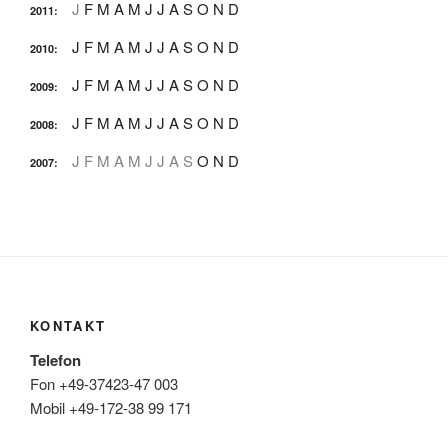
J
F
M
A
M
J
J
A
S
O
N
D
2011
:
J
F
M
A
M
J
J
A
S
O
N
D
2010
:
J
F
M
A
M
J
J
A
S
O
N
D
2009
:
J
F
M
A
M
J
J
A
S
O
N
D
2008
:
J
F
M
A
M
J
J
A
S
O
N
D
2007
:
KONTAKT
Telefon
Fon +49-37423-47 003
Mobil +49-172-38 99 171