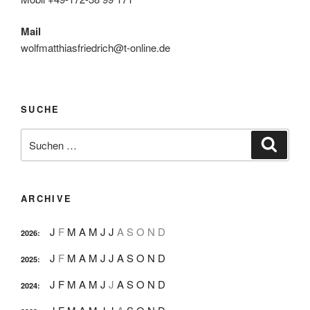
Mail
wolfmatthiasfriedrich@t-online.de
SUCHE
Suche
Suche
nach:
ARCHIVE
J
F
M
A
M
J
J
A
S
O
N
D
2026
:
J
F
M
A
M
J
J
A
S
O
N
D
2025
:
J
F
M
A
M
J
J
A
S
O
N
D
2024
: