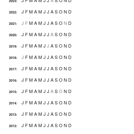
J
F
M
A
M
J
J
A
S
O
N
D
2023
:
J
F
M
A
M
J
J
A
S
O
N
D
2022
:
J
F
M
A
M
J
J
A
S
O
N
D
2021
:
J
F
M
A
M
J
J
A
S
O
N
D
2020
:
J
F
M
A
M
J
J
A
S
O
N
D
2019
:
J
F
M
A
M
J
J
A
S
O
N
D
2018
:
J
F
M
A
M
J
J
A
S
O
N
D
2017
:
J
F
M
A
M
J
J
A
S
O
N
D
2016
:
J
F
M
A
M
J
J
A
S
O
N
D
2015
:
J
F
M
A
M
J
J
A
S
O
N
D
2014
:
J
F
M
A
M
J
J
A
S
O
N
D
2013
:
J
F
M
A
M
J
J
A
S
O
N
D
2012
: