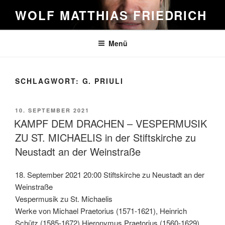
Zum
WOLF MATTHIAS FRIEDRICH
Inhalt
springen
Menü
SCHLAGWORT:
G. PRIULI
VERÖFFENTLICHT
10. SEPTEMBER 2021
AM
KAMPF DEM DRACHEN – VESPERMUSIK
ZU ST. MICHAELIS in der Stiftskirche zu
Neustadt an der Weinstraße
18. September 2021 20:00 Stiftskirche zu Neustadt an der
Weinstraße
Vespermusik zu St. Michaelis
Werke von Michael Praetorius (1571-1621), Heinrich
Schütz (1585-1672) Hieronymus Praetorius (1560-1629),