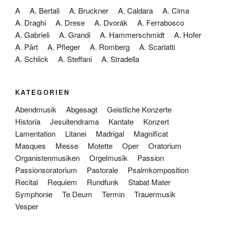
A
A. Bertali
A. Bruckner
A. Caldara
A. Cima
A. Draghi
A. Drese
A. Dvorák
A. Ferrabosco
A. Gabrieli
A. Grandi
A. Hammerschmidt
A. Hofer
A. Pärt
A. Pfleger
A. Romberg
A. Scarlatti
A. Schlick
A. Steffani
A. Stradella
KATEGORIEN
Abendmusik
Abgesagt
Geistliche Konzerte
Historia
Jesuitendrama
Kantate
Konzert
Lamentation
Litanei
Madrigal
Magnificat
Masques
Messe
Motette
Oper
Oratorium
Organistenmusiken
Orgelmusik
Passion
Passionsoratorium
Pastorale
Psalmkomposition
Recital
Requiem
Rundfunk
Stabat Mater
Symphonie
Te Deum
Termin
Trauermusik
Vesper