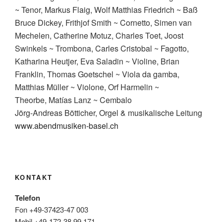
~ Tenor, Markus Flaig, Wolf Matthias Friedrich ~ Baß
Bruce Dickey, Frithjof Smith ~ Cornetto, Simen van
Mechelen, Catherine Motuz, Charles Toet, Joost
Swinkels ~ Trombona, Carles Cristobal ~ Fagotto,
Katharina Heutjer, Eva Saladin ~ Violine, Brian
Franklin, Thomas Goetschel ~ Viola da gamba,
Matthias Müller ~ Violone, Orf Harmelin ~
Theorbe, Matías Lanz ~ Cembalo
Jörg-Andreas Bötticher, Orgel & musikalische Leitung
www.abendmusiken-basel.ch
KONTAKT
Telefon
Fon +49-37423-47 003
Mobil +49-172-38 99 171