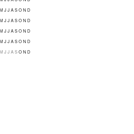
M
J
J
A
S
O
N
D
M
J
J
A
S
O
N
D
M
J
J
A
S
O
N
D
M
J
J
A
S
O
N
D
M
J
J
A
S
O
N
D