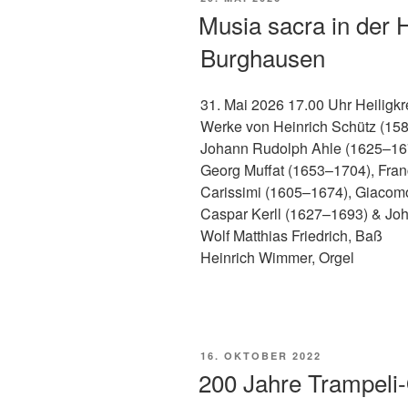
AM
Musia sacra in der H
Burghausen
31. Mai 2026 17.00 Uhr Heiligk
Werke von Heinrich Schütz (15
Johann Rudolph Ahle (1625–16
Georg Muffat (1653–1704), Fran
Carissimi (1605–1674), Giacom
Caspar Kerll (1627–1693) & J
Wolf Matthias Friedrich, Baß
Heinrich Wimmer, Orgel
VERÖFFENTLICHT
16. OKTOBER 2022
AM
200 Jahre Trampeli-O