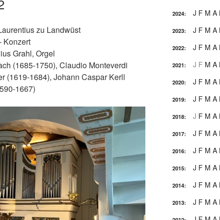
2
J
F
M
A
2024
:
 Laurentius zu Landwüst
J
F
M
A
2023
:
– Konzert
J
F
M
A
2022
:
ius Grahl, Orgel
J
F
M
A
ch (1685-1750), Claudio Monteverdi
2021
:
r (1619-1684), Johann Caspar Kerll
J
F
M
A
2020
:
1590-1667)
J
F
M
A
2019
:
J
F
M
A
2018
:
J
F
M
A
2017
:
J
F
M
A
2016
:
J
F
M
A
2015
:
J
F
M
A
2014
:
J
F
M
A
2013
:
J
F
M
A
2012
: