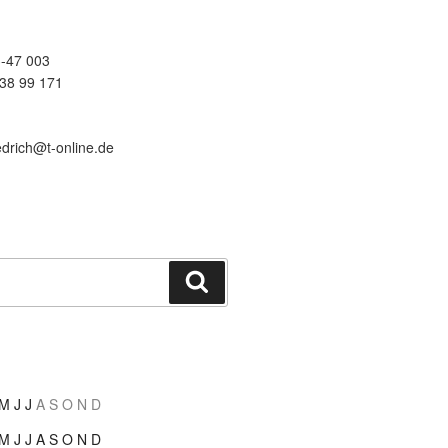
-47 003
38 99 171
edrich@t-online.de
Suchen
M
J
J
A
S
O
N
D
M
J
J
A
S
O
N
D