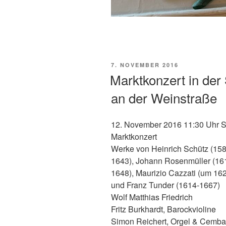
VERÖFFENTLICHT
7. NOVEMBER 2016
AM
Marktkonzert in der 
an der Weinstraße
12. November 2016 11:30 Uhr St
Marktkonzert
Werke von Heinrich Schütz (158
1643), Johann Rosenmüller (161
1648), Maurizio Cazzati (um 1
und Franz Tunder (1614-1667)
Wolf Matthias Friedrich
Fritz Burkhardt, Barockvioline
Simon Reichert, Orgel & Cemba