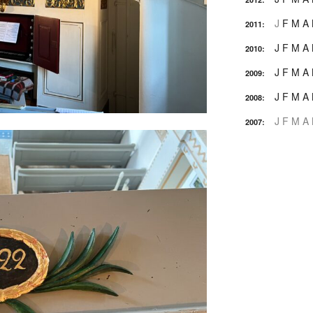
J
F
M
A
2011
:
J
F
M
A
2010
:
J
F
M
A
2009
:
J
F
M
A
2008
:
J
F
M
A
2007
: