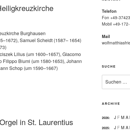
eiligkreuzkirche
Telefon
Fon +49-37423
Mobil +49-172-
reuzkirche Burghausen
Mail
85–1672), Samuel Scheidt (1587– 1654)
wolfmatthiasfri
73)
ciszek Lilius (um 1600–1657), Giacomo
o Filippo Biumi (um 1580-1653), Johann
SUCHE
ohann Schop (um 1590–1667)
Suche
nach:
ARCHIVE
J
F
M
A
2026
:
rgel in St. Laurentius
J
F
M
A
2025
: