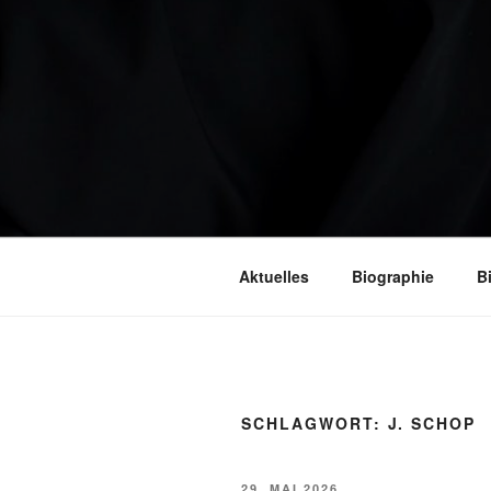
Aktuelles
Biographie
B
SCHLAGWORT:
J. SCHOP
VERÖFFENTLICHT
29. MAI 2026