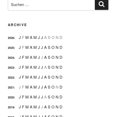
Suche
Suche
nach:
ARCHIVE
J
F
M
A
M
J
J
A
S
O
N
D
2026
:
J
F
M
A
M
J
J
A
S
O
N
D
2025
:
J
F
M
A
M
J
J
A
S
O
N
D
2024
:
J
F
M
A
M
J
J
A
S
O
N
D
2023
:
J
F
M
A
M
J
J
A
S
O
N
D
2022
:
J
F
M
A
M
J
J
A
S
O
N
D
2021
:
J
F
M
A
M
J
J
A
S
O
N
D
2020
:
J
F
M
A
M
J
J
A
S
O
N
D
2019
:
J
F
M
A
M
J
J
A
S
O
N
D