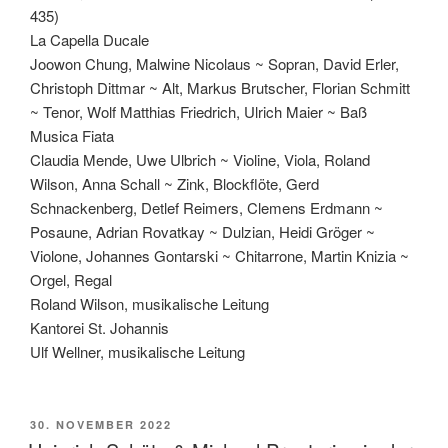
435)
La Capella Ducale
Joowon Chung, Malwine Nicolaus ~ Sopran, David Erler,
Christoph Dittmar ~ Alt, Markus Brutscher, Florian Schmitt
~ Tenor, Wolf Matthias Friedrich, Ulrich Maier ~ Baß
Musica Fiata
Claudia Mende, Uwe Ulbrich ~ Violine, Viola, Roland
Wilson, Anna Schall ~ Zink, Blockflöte, Gerd
Schnackenberg, Detlef Reimers, Clemens Erdmann ~
Posaune, Adrian Rovatkay ~ Dulzian, Heidi Gröger ~
Violone, Johannes Gontarski ~ Chitarrone, Martin Knizia ~
Orgel, Regal
Roland Wilson, musikalische Leitung
Kantorei St. Johannis
Ulf Wellner, musikalische Leitung
VERÖFFENTLICHT
30. NOVEMBER 2022
AM