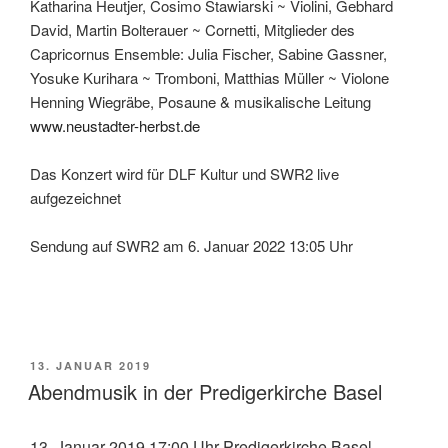
Katharina Heutjer, Cosimo Stawiarski ~ Violini, Gebhard
David, Martin Bolterauer ~ Cornetti, Mitglieder des
Capricornus Ensemble: Julia Fischer, Sabine Gassner,
Yosuke Kurihara ~ Tromboni, Matthias Müller ~ Violone
Henning Wiegräbe, Posaune & musikalische Leitung
www.neustadter-herbst.de
Das Konzert wird für DLF Kultur und SWR2 live
aufgezeichnet
Sendung auf SWR2 am 6. Januar 2022 13:05 Uhr
VERÖFFENTLICHT
13. JANUAR 2019
AM
Abendmusik in der Predigerkirche Basel
13. Januar 2019 17:00 Uhr Predigerkirche Basel