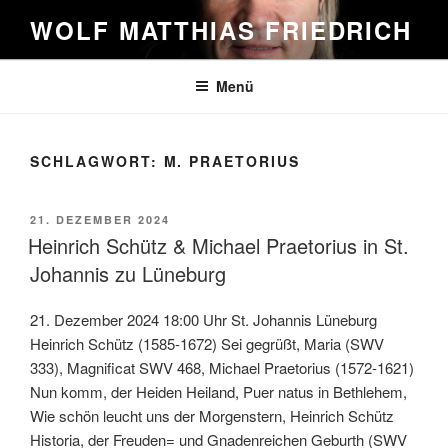
Zum
WOLF MATTHIAS FRIEDRICH
Inhalt
springen
Menü
SCHLAGWORT:
M. PRAETORIUS
VERÖFFENTLICHT
21. DEZEMBER 2024
AM
Heinrich Schütz & Michael Praetorius in St.
Johannis zu Lüneburg
21. Dezember 2024 18:00 Uhr St. Johannis Lüneburg
Heinrich Schütz (1585-1672) Sei gegrüßt, Maria (SWV
333), Magnificat SWV 468, Michael Praetorius (1572-1621)
Nun komm, der Heiden Heiland, Puer natus in Bethlehem,
Wie schön leucht uns der Morgenstern, Heinrich Schütz
Historia, der Freuden= und Gnadenreichen Geburth (SWV