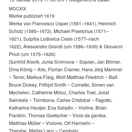
MDCXIX
Werke publiziert 1619
Werke von
Francesco Usper (1561–1641),
Heinrich
Schütz (1585–1672), Michael Praetorius (1571–
1621), Sulpitia Lodovica Cesis (1577–nach
1622), Alessandro Grandi (um 1586–1630) & Giovanni
Priuli (um 1575–1626)
Gunhild Alsvik, Junta Smirnova ~ Sopran, Jan Börner,
Dina König ~ Alto, Florian Cramer, Hans Jörg Mammel
~ Tenor, Markus Flaig, Wolf Matthias Friedrich ~ Baß
Bruce Dickey, Frithjof Smith ~ Cornetto, Simen van
Mechelen, Catherine Motuz, Charles Toet, Joost
Swinkels ~ Trombona, Carles Cristobal ~ Fagotto,
Katharina Heutjer, Eva Saladin ~ Violine, Brian
Franklin, Thomas Goetschel ~ Viola da gamba,
Matthias Müller ~ Violone, Orf Harmelin ~
Theorbe, Matías Lanz ~ Cembalo