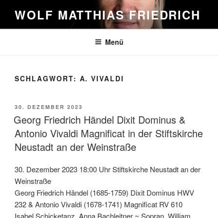
Zum
WOLF MATTHIAS FRIEDRICH
Inhalt
springen
Menü
SCHLAGWORT:
A. VIVALDI
VERÖFFENTLICHT
30. DEZEMBER 2023
AM
Georg Friedrich Händel Dixit Dominus &
Antonio Vivaldi Magnificat in der Stiftskirche
Neustadt an der Weinstraße
30. Dezember 2023 18:00 Uhr Stiftskirche Neustadt an der
Weinstraße
Georg Friedrich Händel (1685-1759) Dixit Dominus HWV
232 & Antonio Vivaldi (1678-1741) Magnificat RV 610
Isabel Schicketanz, Anna Bachleitner ~ Sopran, William