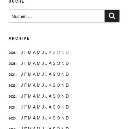
SUCHE
Suche
Suche
nach:
ARCHIVE
J
F
M
A
M
J
J
A
S
O
N
D
2026
:
J
F
M
A
M
J
J
A
S
O
N
D
2025
:
J
F
M
A
M
J
J
A
S
O
N
D
2024
:
J
F
M
A
M
J
J
A
S
O
N
D
2023
:
J
F
M
A
M
J
J
A
S
O
N
D
2022
:
J
F
M
A
M
J
J
A
S
O
N
D
2021
:
J
F
M
A
M
J
J
A
S
O
N
D
2020
:
J
F
M
A
M
J
J
A
S
O
N
D