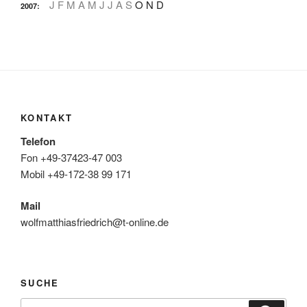
J
F
M
A
M
J
J
A
S
O
N
D
2007
:
KONTAKT
Telefon
Fon +49-37423-47 003
Mobil +49-172-38 99 171
Mail
wolfmatthiasfriedrich@t-online.de
SUCHE
Suche