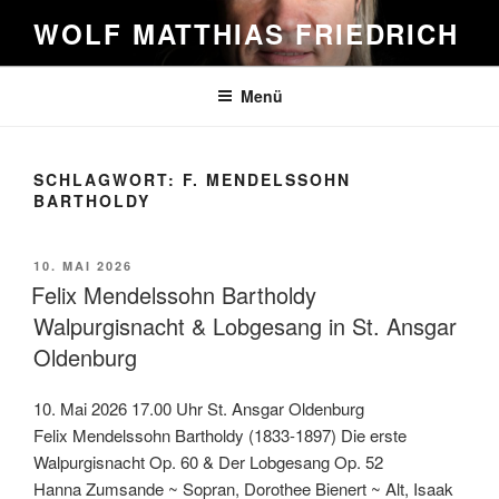
Zum
WOLF MATTHIAS FRIEDRICH
Inhalt
springen
Menü
SCHLAGWORT:
F. MENDELSSOHN
BARTHOLDY
VERÖFFENTLICHT
10. MAI 2026
AM
Felix Mendelssohn Bartholdy
Walpurgisnacht & Lobgesang in St. Ansgar
Oldenburg
10. Mai 2026 17.00 Uhr St. Ansgar Oldenburg
Felix Mendelssohn Bartholdy (1833-1897) Die erste
Walpurgisnacht Op. 60 & Der Lobgesang Op. 52
Hanna Zumsande ~ Sopran, Dorothee Bienert ~ Alt, Isaak