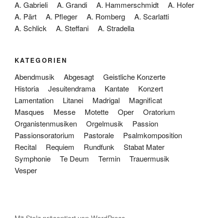
A. Gabrieli
A. Grandi
A. Hammerschmidt
A. Hofer
A. Pärt
A. Pfleger
A. Romberg
A. Scarlatti
A. Schlick
A. Steffani
A. Stradella
KATEGORIEN
Abendmusik
Abgesagt
Geistliche Konzerte
Historia
Jesuitendrama
Kantate
Konzert
Lamentation
Litanei
Madrigal
Magnificat
Masques
Messe
Motette
Oper
Oratorium
Organistenmusiken
Orgelmusik
Passion
Passionsoratorium
Pastorale
Psalmkomposition
Recital
Requiem
Rundfunk
Stabat Mater
Symphonie
Te Deum
Termin
Trauermusik
Vesper