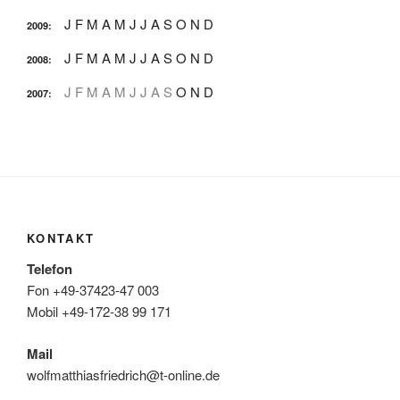
J
F
M
A
M
J
J
A
S
O
N
D
2009
:
J
F
M
A
M
J
J
A
S
O
N
D
2008
:
J
F
M
A
M
J
J
A
S
O
N
D
2007
:
KONTAKT
Telefon
Fon +49-37423-47 003
Mobil +49-172-38 99 171
Mail
wolfmatthiasfriedrich@t-online.de