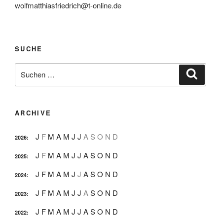
wolfmatthiasfriedrich@t-online.de
SUCHE
Suche
Suche
nach:
ARCHIVE
J
F
M
A
M
J
J
A
S
O
N
D
2026
:
J
F
M
A
M
J
J
A
S
O
N
D
2025
:
J
F
M
A
M
J
J
A
S
O
N
D
2024
:
J
F
M
A
M
J
J
A
S
O
N
D
2023
:
J
F
M
A
M
J
J
A
S
O
N
D
2022
: