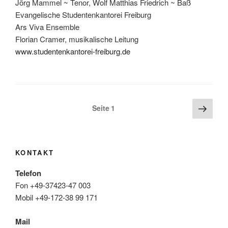
Jörg Mammel ~ Tenor, Wolf Matthias Friedrich ~ Baß
Evangelische Studentenkantorei Freiburg
Ars Viva Ensemble
Florian Cramer, musikalische Leitung
www.studentenkantorei-freiburg.de
Seitennummerierung
Näch
Seite
1
Seite
der
Beiträge
KONTAKT
Telefon
Fon +49-37423-47 003
Mobil +49-172-38 99 171
Mail