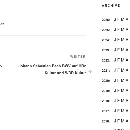
ARCHIVE
J
F
M
A
2026
:
DY
J
F
M
A
2025
:
J
F
M
A
2024
:
J
F
M
A
2023
:
Nächster
WEITER
J
F
M
A
2022
:
Beitrag
 &
Johann Sebastian Bach BWV auf HR2
J
F
M
A
2021
:
Kultur und WDR Kultur
J
F
M
A
2020
:
J
F
M
A
2019
:
J
F
M
A
2018
:
J
F
M
A
2017
:
J
F
M
A
2016
: