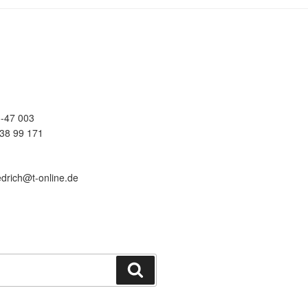
-47 003
38 99 171
edrich@t-online.de
Suchen