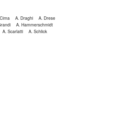
 Cima
A. Draghi
A. Drese
Grandi
A. Hammerschmidt
A. Scarlatti
A. Schlick
Historia
Jesuitendrama
Madrigal
Magnificat
Masques
istenmusiken
Orgelmusik
almkomposition
Recital
onie
Te Deum
Termin