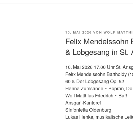
VERÖFFENTLICHT
10. MAI 2026
VON
WOLF MATTHI
AM
Felix Mendelssohn 
& Lobgesang in St.
10. Mai 2026 17.00 Uhr St. Ans
Felix Mendelssohn Bartholdy (1
60 & Der Lobgesang Op. 52
Hanna Zumsande ~ Sopran, Dorot
Wolf Matthias Friedrich ~ Baß
Ansgari-Kantorei
Sinfonietta Oldenburg
Lukas Henke, musikalische Lei