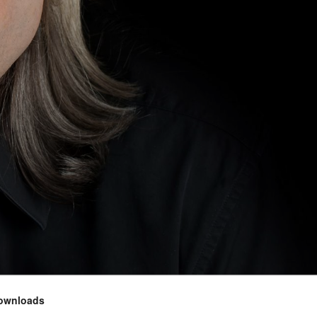
ownloads