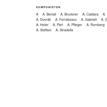
KOMPONISTEN
A
A. Bertali
A. Bruckner
A. Caldara
A.
A. Dvorák
A. Ferrabosco
A. Gabrieli
A. 
A. Hofer
A. Pärt
A. Pfleger
A. Romberg
A. Steffani
A. Stradella
KATEGORIEN
Abendmusik
Abgesagt
Geistliche Konzerte
Kantate
Konzert
Lamentation
Litanei
Messe
Motette
Oper
Oratorium
Organ
Passion
Passionsoratorium
Pastorale
Ps
Suchen
Requiem
Rundfunk
Stabat Mater
Symph
Trauermusik
Vesper
ntar-Feed