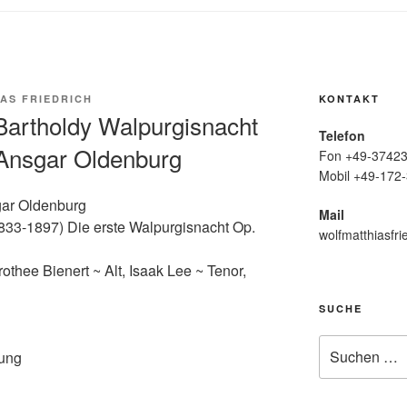
AS FRIEDRICH
KONTAKT
Bartholdy Walpurgisnacht
Telefon
 Ansgar Oldenburg
Fon +49-37423
Mobil +49-172-
gar Oldenburg
Mail
833-1897) Die erste Walpurgisnacht Op.
wolfmatthiasfri
hee Bienert ~ Alt, Isaak Lee ~ Tenor,
SUCHE
Suche
tung
nach: