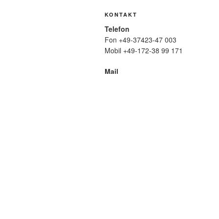
KONTAKT
Telefon
Fon +49-37423-47 003
Mobil +49-172-38 99 171
Mail
wolfmatthiasfriedrich@t-online.de
SUCHE
Suche
nach:
META
Anmelden
Eintrags-Feed
Komme
WordPress.org