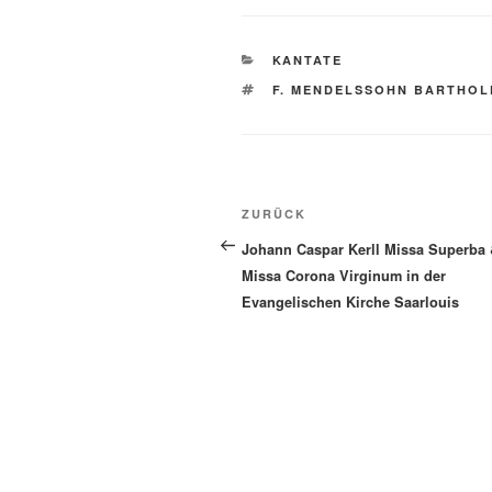
KATEGORIEN
KANTATE
SCHLAGWÖRTER
F. MENDELSSOHN BARTHOL
Beitragsnavigation
Vorheriger
ZURÜCK
Beitrag
Johann Caspar Kerll Missa Superba
Missa Corona Virginum in der
Evangelischen Kirche Saarlouis