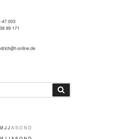
-47 003
38 99 171
edrich@t-online.de
Suchen
M
J
J
A
S
O
N
D
M
J
J
A
S
O
N
D