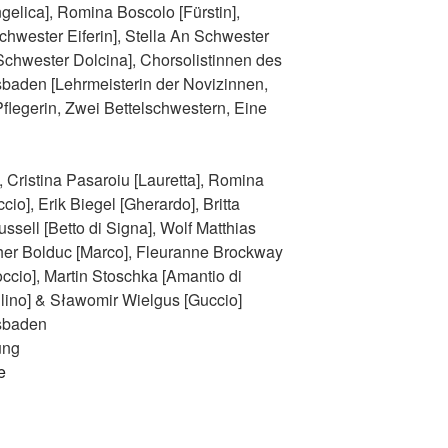
gelica], Romina Boscolo [Fürstin],
hwester Eiferin], Stella An Schwester
[Schwester Dolcina], Chorsolistinnen des
baden [Lehrmeisterin der Novizinnen,
legerin, Zwei Bettelschwestern, Eine
, Cristina Pasaroiu [Lauretta], Romina
cio], Erik Biegel [Gherardo], Britta
ussell [Betto di Signa], Wolf Matthias
pher Bolduc [Marco], Fleuranne Brockway
ccio], Martin Stoschka [Amantio di
llino] & Sławomir Wielgus [Guccio]
sbaden
ung
e