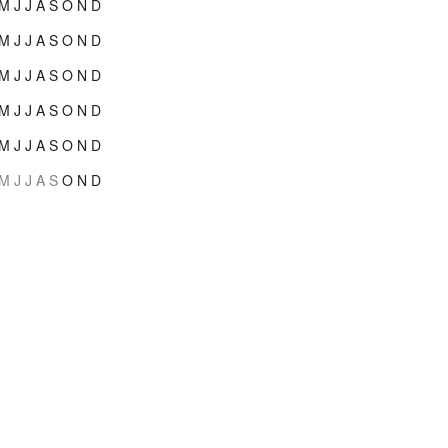
M
J
J
A
S
O
N
D
M
J
J
A
S
O
N
D
M
J
J
A
S
O
N
D
M
J
J
A
S
O
N
D
M
J
J
A
S
O
N
D
M
J
J
A
S
O
N
D