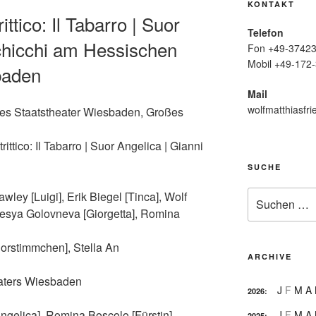
KONTAKT
ittico: Il Tabarro | Suor
Telefon
chicchi am Hessischen
Fon +49-37423
Mobil +49-172-
baden
Mail
wolfmatthiasfri
hes Staatstheater Wiesbaden, Großes
ittico: Il Tabarro | Suor Angelica | Gianni
SUCHE
Suche
ley [Luigi], Erik Biegel [Tinca], Wolf
nach:
Olesya Golovneva [Giorgetta], Romina
orstimmchen], Stella An
ARCHIVE
aters Wiesbaden
J
F
M
A
2026
:
gelica], Romina Boscolo [Fürstin],
J
F
M
A
2025
: