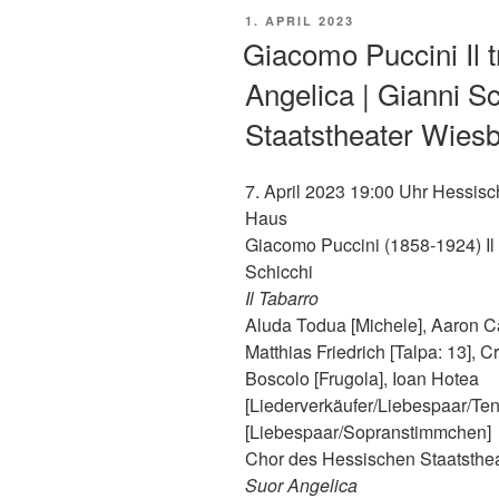
VERÖFFENTLICHT
1. APRIL 2023
AM
Giacomo Puccini Il tr
Angelica | Gianni S
Staatstheater Wies
7. April 2023 19:00 Uhr Hessis
Haus
Giacomo Puccini (1858-1924) Il tr
Schicchi
Il Tabarro
Aluda Todua [Michele], Aaron Caw
Matthias Friedrich [Talpa: 13], C
Boscolo [Frugola], Ioan Hotea
[Liederverkäufer/Liebespaar/Ten
[Liebespaar/Sopranstimmchen]
Chor des Hessischen Staatsthe
Suor Angelica