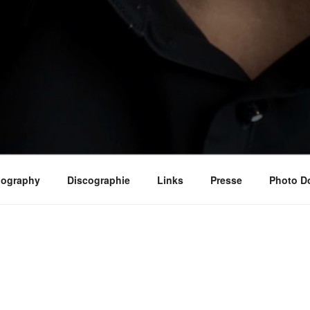
iography
Discographie
Links
Presse
Photo D
I