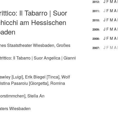
J
F
M
A
2012
:
ittico: Il Tabarro | Suor
J
F
M
A
2011
:
chicchi am Hessischen
J
F
M
A
2010
:
J
F
M
A
baden
2009
:
J
F
M
A
2008
:
ches Staatstheater Wiesbaden, Großes
J
F
M
A
2007
:
ittico: Il Tabarro | Suor Angelica | Gianni
ley [Luigi], Erik Biegel [Tinca], Wolf
ristina Pasaroiu [Giorgetta], Romina
orstimmchen], Stella An
aters Wiesbaden