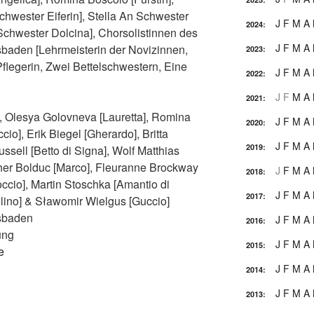
hwester Eiferin], Stella An Schwester
J
F
M
A
2024
:
[Schwester Dolcina], Chorsolistinnen des
J
F
M
A
baden [Lehrmeisterin der Novizinnen,
2023
:
legerin, Zwei Bettelschwestern, Eine
J
F
M
A
2022
:
J
F
M
A
2021
:
], Olesya Golovneva [Lauretta], Romina
J
F
M
A
2020
:
cio], Erik Biegel [Gherardo], Britta
J
F
M
A
2019
:
ussell [Betto di Signa], Wolf Matthias
pher Bolduc [Marco], Fleuranne Brockway
J
F
M
A
2018
:
ccio], Martin Stoschka [Amantio di
J
F
M
A
2017
:
llino] & Sławomir Wielgus [Guccio]
sbaden
J
F
M
A
2016
:
ung
J
F
M
A
2015
:
e
J
F
M
A
2014
:
J
F
M
A
2013
: