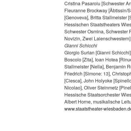
Cristina Pasaroiu [Schwester An
Fleuranne Brockway [Äbtissin/Sc
[Genoveva], Britta Stallmeister 
Hessischen Staatstheaters Wies
Schwester Osmina, Schwester Pf
Novizin, Zwei Laienschwestern]
Gianni Schicchi
Giorgio Surian [Gianni Schicchi]
Boscolo [Zita], Ioan Hotea [Rinuc
Stallmeister [Nella], Benjamin R
Friedrich [Simone: 13], Christo
[Ciesca], John Holyoke [Spinello
Nicolao], Oliver Steinmetz [Pine
Hessische Staatsorchester Wie
Albert Horne, musikalische Leit
www.staatstheater-wiesbaden.d