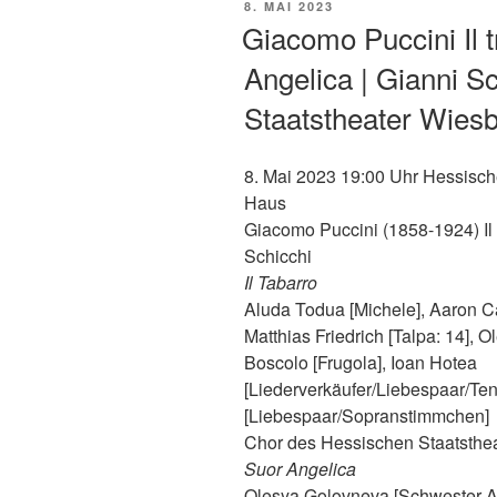
VERÖFFENTLICHT
8. MAI 2023
AM
Giacomo Puccini Il tr
Angelica | Gianni S
Staatstheater Wies
8. Mai 2023 19:00 Uhr Hessisc
Haus
Giacomo Puccini (1858-1924) Il tr
Schicchi
Il Tabarro
Aluda Todua [Michele], Aaron Caw
Matthias Friedrich [Talpa: 14], 
Boscolo [Frugola], Ioan Hotea
[Liederverkäufer/Liebespaar/Ten
[Liebespaar/Sopranstimmchen]
Chor des Hessischen Staatsthe
Suor Angelica
Olesya Golovneva [Schwester An