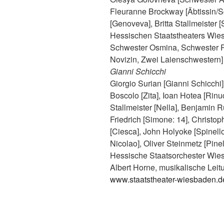
Fleuranne Brockway [Äbtissin/Sc
[Genoveva], Britta Stallmeister 
Hessischen Staatstheaters Wies
Schwester Osmina, Schwester Pf
Novizin, Zwei Laienschwestern]
Gianni Schicchi
Giorgio Surian [Gianni Schicchi
Boscolo [Zita], Ioan Hotea [Rinuc
Stallmeister [Nella], Benjamin R
Friedrich [Simone: 14], Christo
[Ciesca], John Holyoke [Spinello
Nicolao], Oliver Steinmetz [Pine
Hessische Staatsorchester Wie
Albert Horne, musikalische Leit
www.staatstheater-wiesbaden.d