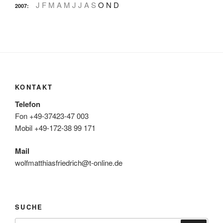
J
F
M
A
M
J
J
A
S
O
N
D
2007
:
KONTAKT
Telefon
Fon +49-37423-47 003
Mobil +49-172-38 99 171
Mail
wolfmatthiasfriedrich@t-online.de
SUCHE