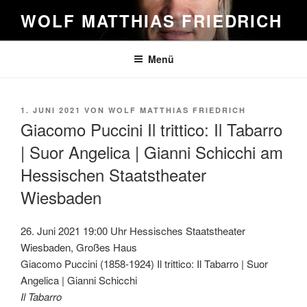
Zum
WOLF MATTHIAS FRIEDRICH
Inhalt
springen
Menü
VERÖFFENTLICHT
1. JUNI 2021
VON
WOLF MATTHIAS FRIEDRICH
AM
Giacomo Puccini Il trittico: Il Tabarro
| Suor Angelica | Gianni Schicchi am
Hessischen Staatstheater
Wiesbaden
26. Juni 2021 19:00 Uhr Hessisches Staatstheater
Wiesbaden, Großes Haus
Giacomo Puccini (1858-1924) Il trittico: Il Tabarro | Suor
Angelica | Gianni Schicchi
Il Tabarro