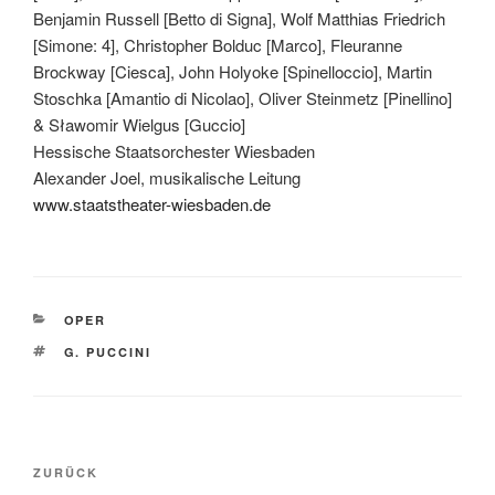
Benjamin Russell [Betto di Signa], Wolf Matthias Friedrich
[Simone: 4], Christopher Bolduc [Marco], Fleuranne
Brockway [Ciesca], John Holyoke [Spinelloccio], Martin
Stoschka [Amantio di Nicolao], Oliver Steinmetz [Pinellino]
& Sławomir Wielgus [Guccio]
Hessische Staatsorchester Wiesbaden
Alexander Joel, musikalische Leitung
www.staatstheater-wiesbaden.de
KATEGORIEN
OPER
SCHLAGWÖRTER
G. PUCCINI
Beitragsnavigation
Vorheriger
ZURÜCK