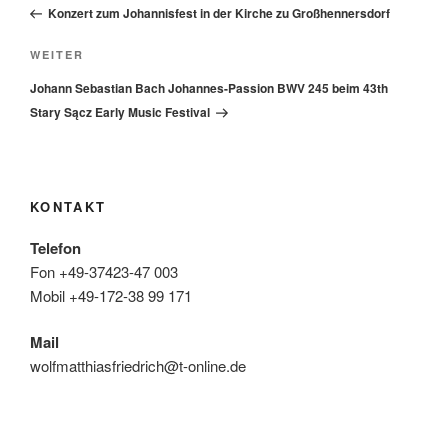
Beitrag
Konzert zum Johannisfest in der Kirche zu Großhennersdorf
Nächster
WEITER
Beitrag
Johann Sebastian Bach Johannes-Passion BWV 245 beim 43th
Stary Sącz Early Music Festival
KONTAKT
Telefon
Fon +49-37423-47 003
Mobil +49-172-38 99 171
Mail
wolfmatthiasfriedrich@t-online.de