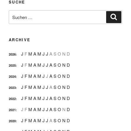
SUCHE
Suche
Suche
nach:
ARCHIVE
J
F
M
A
M
J
J
A
S
O
N
D
2026
:
J
F
M
A
M
J
J
A
S
O
N
D
2025
:
J
F
M
A
M
J
J
A
S
O
N
D
2024
:
J
F
M
A
M
J
J
A
S
O
N
D
2023
:
J
F
M
A
M
J
J
A
S
O
N
D
2022
:
J
F
M
A
M
J
J
A
S
O
N
D
2021
:
J
F
M
A
M
J
J
A
S
O
N
D
2020
: