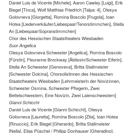
Daniel Luis de Vicente [Michele], Aaron Cawley [Luigi], Erik
Biegel [Tinca], Wolf Matthias Friedrich [Talpa: 4], Olesya
Golovneva [Giorgetta], Romina Boscolo [Frugola], Ioan
Hotea [Liederverkäufer/Liebespaar/Tenorstimmchen], Stella
An [Liebespaar/Sopranstimmchen]
Chor des Hessischen Staatstheaters Wiesbaden
Suor Angelica
Olesya Golovneva Schwester [Angelica], Romina Boscolo
[Fürstin], Fleuranne Brockway [Äbtissin/Schwester Eiferin],
Stella An Schwester [Genoveva], Britta Stallmeister
[Schwester Dolcina], Chorsolistinnen des Hessischen
Staatstheaters Wiesbaden [Lehrmeisterin der Novizinnen,
Schwester Osmina, Schwester Pflegerin, Zwei
Bettelschwestern, Eine Novizin, Zwei Laienschwestern]
Gianni Schicchi
Daniel Luis de Vicente [Gianni Schicchi], Olesya
Golovneva [Lauretta], Romina Boscolo [Zita], Ioan Hotea
[Rinuccio], Erik Biegel [Gherardo], Britta Stallmeister
[Nella], Elias Püschel / Philipp Donhauser [Gheradino],