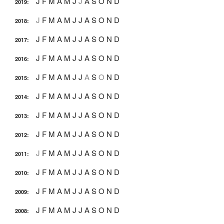
J
F
M
A
M
J
J
A
S
O
N
D
2019
:
J
F
M
A
M
J
J
A
S
O
N
D
2018
:
J
F
M
A
M
J
J
A
S
O
N
D
2017
:
J
F
M
A
M
J
J
A
S
O
N
D
2016
:
J
F
M
A
M
J
J
A
S
O
N
D
2015
:
J
F
M
A
M
J
J
A
S
O
N
D
2014
:
J
F
M
A
M
J
J
A
S
O
N
D
2013
:
J
F
M
A
M
J
J
A
S
O
N
D
2012
:
J
F
M
A
M
J
J
A
S
O
N
D
2011
:
J
F
M
A
M
J
J
A
S
O
N
D
2010
:
J
F
M
A
M
J
J
A
S
O
N
D
2009
:
J
F
M
A
M
J
J
A
S
O
N
D
2008
: