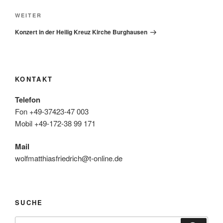
Nächster
WEITER
Beitrag
Konzert in der Heilig Kreuz Kirche Burghausen
KONTAKT
Telefon
Fon +49-37423-47 003
Mobil +49-172-38 99 171
Mail
wolfmatthiasfriedrich@t-online.de
SUCHE
Suche