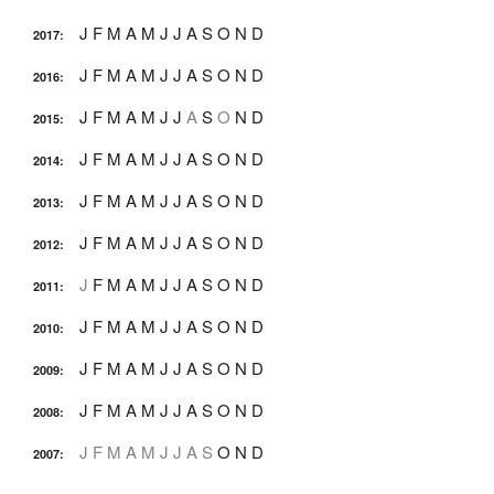
J
F
M
A
M
J
J
A
S
O
N
D
2017
:
J
F
M
A
M
J
J
A
S
O
N
D
2016
:
J
F
M
A
M
J
J
A
S
O
N
D
2015
:
J
F
M
A
M
J
J
A
S
O
N
D
2014
:
J
F
M
A
M
J
J
A
S
O
N
D
2013
:
J
F
M
A
M
J
J
A
S
O
N
D
2012
:
J
F
M
A
M
J
J
A
S
O
N
D
2011
:
J
F
M
A
M
J
J
A
S
O
N
D
2010
:
J
F
M
A
M
J
J
A
S
O
N
D
2009
:
J
F
M
A
M
J
J
A
S
O
N
D
2008
:
J
F
M
A
M
J
J
A
S
O
N
D
2007
: