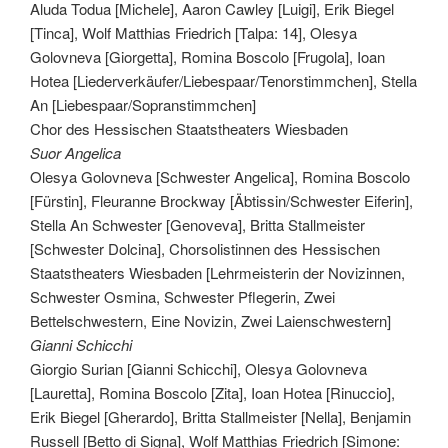
Aluda Todua [Michele], Aaron Cawley [Luigi], Erik Biegel
[Tinca], Wolf Matthias Friedrich [Talpa: 14], Olesya
Golovneva [Giorgetta], Romina Boscolo [Frugola], Ioan
Hotea [Liederverkäufer/Liebespaar/Tenorstimmchen], Stella
An [Liebespaar/Sopranstimmchen]
Chor des Hessischen Staatstheaters Wiesbaden
Suor Angelica
Olesya Golovneva [Schwester Angelica], Romina Boscolo
[Fürstin], Fleuranne Brockway [Äbtissin/Schwester Eiferin],
Stella An Schwester [Genoveva], Britta Stallmeister
[Schwester Dolcina], Chorsolistinnen des Hessischen
Staatstheaters Wiesbaden [Lehrmeisterin der Novizinnen,
Schwester Osmina, Schwester Pflegerin, Zwei
Bettelschwestern, Eine Novizin, Zwei Laienschwestern]
Gianni Schicchi
Giorgio Surian [Gianni Schicchi], Olesya Golovneva
[Lauretta], Romina Boscolo [Zita], Ioan Hotea [Rinuccio],
Erik Biegel [Gherardo], Britta Stallmeister [Nella], Benjamin
Russell [Betto di Signa], Wolf Matthias Friedrich [Simone: