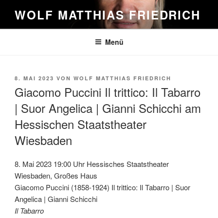
Zum
WOLF MATTHIAS FRIEDRICH
Inhalt
springen
Menü
VERÖFFENTLICHT
8. MAI 2023
VON
WOLF MATTHIAS FRIEDRICH
AM
Giacomo Puccini Il trittico: Il Tabarro
| Suor Angelica | Gianni Schicchi am
Hessischen Staatstheater
Wiesbaden
8. Mai 2023 19:00 Uhr Hessisches Staatstheater
Wiesbaden, Großes Haus
Giacomo Puccini (1858-1924) Il trittico: Il Tabarro | Suor
Angelica | Gianni Schicchi
Il Tabarro