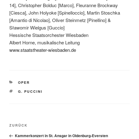
14], Christopher Bolduc [Marco], Fleuranne Brockway
[Ciesca], John Holyoke [Spinelloccio], Martin Stoschka
[Amantio di Nicolao], Oliver Steinmetz [Pinellino] &
Sławomir Wielgus [Guccio]
Hessische Staatsorchester Wiesbaden
Albert Horne, musikalische Leitung
www.staatstheater-wiesbaden.de
KATEGORIEN
OPER
SCHLAGWÖRTER
G. PUCCINI
Beitragsnavigation
Vorheriger
ZURÜCK
Beitrag
Kammerkonzert in St. Ansgar in Oldenburg-Eversten