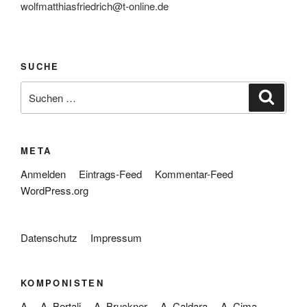
wolfmatthiasfriedrich@t-online.de
SUCHE
Suche
Suche
nach:
META
Anmelden
Eintrags-Feed
Kommentar-Feed
WordPress.org
Datenschutz
Impressum
KOMPONISTEN
A
A. Bertali
A. Bruckner
A. Caldara
A. Cima