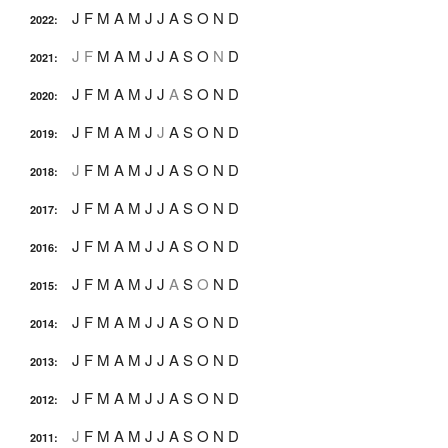
J
F
M
A
M
J
J
A
S
O
N
D
2022
:
J
F
M
A
M
J
J
A
S
O
N
D
2021
:
J
F
M
A
M
J
J
A
S
O
N
D
2020
:
J
F
M
A
M
J
J
A
S
O
N
D
2019
:
J
F
M
A
M
J
J
A
S
O
N
D
2018
:
J
F
M
A
M
J
J
A
S
O
N
D
2017
:
J
F
M
A
M
J
J
A
S
O
N
D
2016
:
J
F
M
A
M
J
J
A
S
O
N
D
2015
:
J
F
M
A
M
J
J
A
S
O
N
D
2014
:
J
F
M
A
M
J
J
A
S
O
N
D
2013
:
J
F
M
A
M
J
J
A
S
O
N
D
2012
:
J
F
M
A
M
J
J
A
S
O
N
D
2011
: