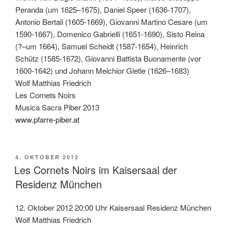
Peranda (um 1625–1675), Daniel Speer (1636-1707),
Antonio Bertali (1605-1669), Giovanni Martino Cesare (um
1590-1667), Domenico Gabrielli (1651-1690), Sisto Reina
(?–um 1664), Samuel Scheidt (1587-1654), Heinrich
Schütz (1585-1672), Giovanni Battista Buonamente (vor
1600-1642) und Johann Melchior Gletle (1626–1683)
Wolf Matthias Friedrich
Les Cornets Noirs
Musica Sacra Piber 2013
www.pfarre-piber.at
VERÖFFENTLICHT
4. OKTOBER 2012
AM
Les Cornets Noirs im Kaisersaal der
Residenz München
12. Oktober 2012 20:00 Uhr Kaisersaal Residenz München
Wolf Matthias Friedrich