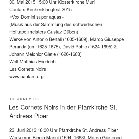
30. Mai 2015 15:00 Uhr Klosterkirche Muri
Cantars Kirchenklangfest 2015
«Vox Domini super aquas»
(Musik aus der Sammlung des schwedischen
Hofkapellmeisters Gustav Düben)
Werke von Antonio Bertali (1605-1669), Marco Giuseppe
Peranda (um 1625-1675), David Pohle (1624-1695) &
Johann Melchior Gletle (1626-1683)
Wolf Matthias Friedrich
Les Cornets Noirs
www.cantars.org
VERÖFFENTLICHT
19. JUNI 2013
AM
Les Cornets Noirs in der Pfarrkirche St.
Andreas Piber
23. Juni 2013 18:00 Uhr Pfarrkirche St. Andreas Piber
Werke von Biagio Marini (1594–1663), Marco Giuseppe