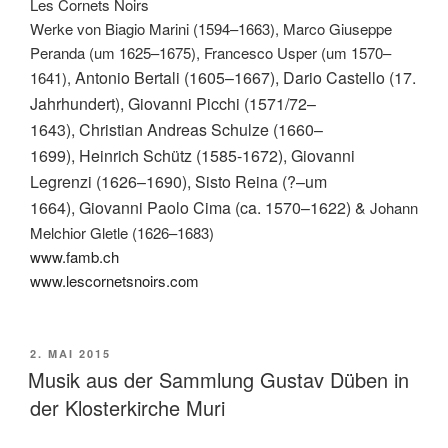
Les Cornets Noirs
Werke von Biagio Marini (1594–1663), Marco Giuseppe
Peranda (um 1625–1675), Francesco Usper (um 1570–
Antonio Bertali
(1605–1667), Dario Castello (17.
1641),
Jahrhundert),
Giovanni Picchi
(1571/72–
1643),
Christian Andreas Schulze
(1660–
1699), Heinrich Schütz (1585-1672),
Giovanni
Legrenzi
(1626–1690), Sisto Reina (?–um
1664),
Giovanni Paolo Cima
(ca. 1570–1622) &
Johann
Melchior Gletle (1626–1683)
www.famb.ch
www.lescornetsnoirs.com
VERÖFFENTLICHT
2. MAI 2015
AM
Musik aus der Sammlung Gustav Düben in
der Klosterkirche Muri