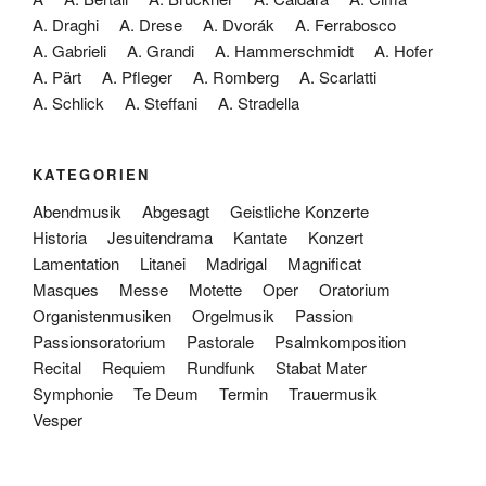
A. Draghi
A. Drese
A. Dvorák
A. Ferrabosco
A. Gabrieli
A. Grandi
A. Hammerschmidt
A. Hofer
A. Pärt
A. Pfleger
A. Romberg
A. Scarlatti
A. Schlick
A. Steffani
A. Stradella
KATEGORIEN
Abendmusik
Abgesagt
Geistliche Konzerte
Historia
Jesuitendrama
Kantate
Konzert
Lamentation
Litanei
Madrigal
Magnificat
Masques
Messe
Motette
Oper
Oratorium
Organistenmusiken
Orgelmusik
Passion
Passionsoratorium
Pastorale
Psalmkomposition
Recital
Requiem
Rundfunk
Stabat Mater
Symphonie
Te Deum
Termin
Trauermusik
Vesper