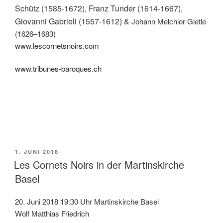
Schütz (1585-1672), Franz Tunder (1614-1667),
Giovanni Gabrieli (1557-1612) &
Johann Melchior Gletle
(1626–1683)
www.lescornetsnoirs.com
www.tribunes-baroques.ch
VERÖFFENTLICHT
1. JUNI 2018
AM
Les Cornets Noirs in der Martinskirche
Basel
20. Juni 2018 19:30 Uhr Martinskirche Basel
Wolf Matthias Friedrich