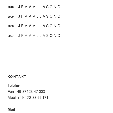
J
F
M
A
M
J
J
A
S
O
N
D
2010
:
J
F
M
A
M
J
J
A
S
O
N
D
2009
:
J
F
M
A
M
J
J
A
S
O
N
D
2008
:
J
F
M
A
M
J
J
A
S
O
N
D
2007
:
KONTAKT
Telefon
Fon +49-37423-47 003
Mobil +49-172-38 99 171
Mail