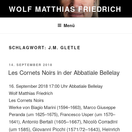
Zum
WOLF MATTHIAS FRIEDRICH
Inhalt
springen
Menü
SCHLAGWORT:
J.M. GLETLE
VERÖFFENTLICHT
14. SEPTEMBER 2018
AM
Les Cornets Noirs in der Abbatiale Bellelay
16. September 2018 17:00 Uhr Abbatiale Bellelay
Wolf Matthias Friedrich
Les Cornets Noirs
Werke von Biagio Marini (1594–1663), Marco Giuseppe
Peranda (um 1625–1675), Francesco Usper (um 1570–
Antonio Bertali
(1605–1667), Nicolò Corradini
1641),
(um 1585),
Giovanni Picchi
(1571/72–1643),
Heinrich