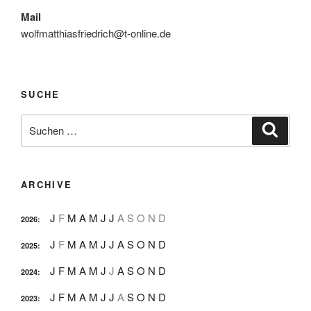
Mail
wolfmatthiasfriedrich@t-online.de
SUCHE
Suche
Suche
nach:
ARCHIVE
J
F
M
A
M
J
J
A
S
O
N
D
2026
:
J
F
M
A
M
J
J
A
S
O
N
D
2025
:
J
F
M
A
M
J
J
A
S
O
N
D
2024
:
J
F
M
A
M
J
J
A
S
O
N
D
2023
: